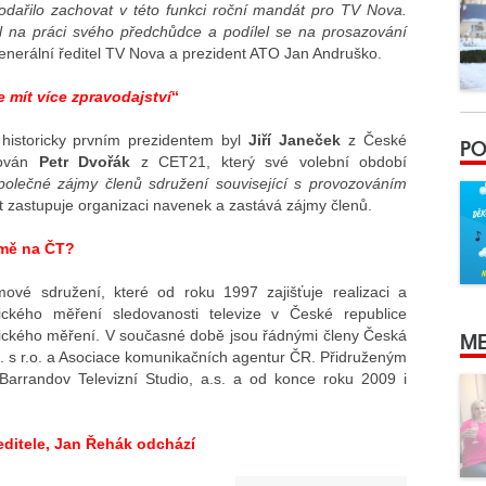
odařilo zachovat v této funkci roční mandát pro TV Nova.
l na práci svého předchůdce a podílel se na prosazování
 generální ředitel TV Nova a prezident ATO Jan Andruško.
 mít více zpravodajství
“
 historicky prvním prezidentem byl
Jiří Janeček
z České
PO
ován
Petr Dvořák
z CET21, který své volební období
společné zájmy členů sdružení související s provozováním
t zastupuje organizaci navenek a zastává zájmy členů.
lamě na ČT?
ové sdružení, které od roku 1997 zajišťuje realizaci a
ického měření sledovanosti televize v České republice
ME
nického měření. V současné době jsou řádnými členy Česká
ol. s r.o. a Asociace komunikačních agentur ČR. Přidruženým
Barrandov Televizní Studio, a.s. a od konce roku 2009 i
editele, Jan Řehák odchází