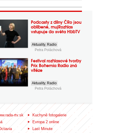
Podcasty z dílny ČRo jsou
oblíbené, mujRozhlas
vstupuje do světa HbbTV
Aktuality
,
Radio
Petra Poláchová
Festival rozhlasové tvorby
Prix Bohemia Radio zná
vítěze
Aktuality
,
Radio
Petra Poláchová
ww.rada-rtv.sk
Kuchyně fotogalerie
ná
Evropa 2 online
Octavia
Last Minute