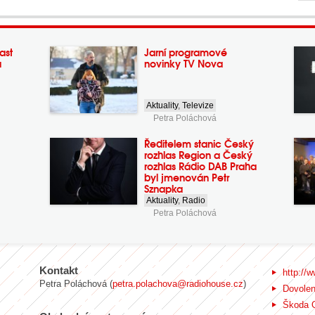
ast
Jarní programové
a
novinky TV Nova
Aktuality
,
Televize
Petra Poláchová
Ředitelem stanic Český
rozhlas Region a Český
rozhlas Rádio DAB Praha
byl jmenován Petr
Sznapka
Aktuality
,
Radio
Petra Poláchová
Kontakt
http://w
Petra Poláchová (
petra.polachova@radiohouse.cz
)
Dovole
Škoda 