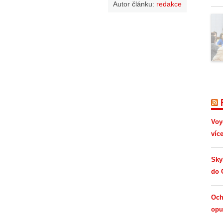
Autor článku:
redakce
Voy
víc
Sky
do 
Och
opus