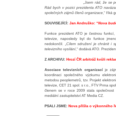
„
Jsem rád, že se p
Rád bych v pozici prezidenta ATO naváza
společných zájmů členů organizace
,“ říká
SOUVISEJÍCÍ:
Jan Andruško: “
Nova bude
Funkce prezident ATO je čestnou funkcí,
televize, naposledy byl do funkce jmen
nedokončil. „
Cílem sdružení je chránit i 
televizního vysílání
,“ dodává ATO. Preziden
Z ARCHIVU:
Hrozí ČR arbitráž kvůli rek
Asociace televizních organizací
je zájm
koordinaci společného výzkumu elektron
metodou peoplemetrů, tzv. Projekt elektro
televize, CET 21 spol. s r.o., FTV Prma sp
členem se v roce 2009 stala společnost 
mediální zastupitelství AT Media CZ.
PSALI JSME:
Nova přišla o výkonného ř