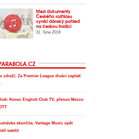
Mezi dokumenty
Českého rozhlasu
vynikl dánský pohled
na českou tradici
31. října 2019
PARABOLA.CZ
o zdraží. Za Premier League diváci zaplatí
e
link: Konec English Club TV, přesun Mezzo
OTT
utnávka skončila. Vantage Music opět
til satelit