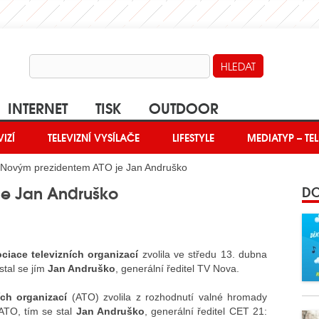
INTERNET
TISK
OUTDOOR
VIZÍ
TELEVIZNÍ VYSÍLAČE
LIFESTYLE
MEDIATYP – TEL
Novým prezidentem ATO je Jan Andruško
e Jan Andruško
DO
ciace televizních organizací
zvolila ve středu 13. dubna
stal se jím
Jan Andruško
, generální ředitel TV Nova.
ích organizací
(ATO) zvolila z rozhodnutí valné hromady
ATO, tím se stal
Jan Andruško
, generální ředitel CET 21: