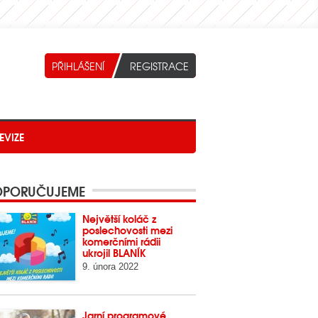
EVIZE
PORUČUJEME
Největší koláč z
poslechovosti mezi
komerčními rádii
ukrojil BLANÍK
9. února 2022
Jarní programové