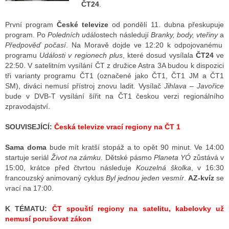
ČT24
.
První program
České televize
od pondělí 11. dubna přeskupuje
ALITY TELEVIZE
program. Po
Poledních u
dálostech následují
Branky, body, vteřiny
a
Předpověď počasí
. Na Moravě dojde ve 12:20 k odpojovanému
 TELEVIZÍ
programu
Události v regionech plus
, které dosud vysílala
ČT24
ve
22:50. V satelitním vysílání ČT z družice Astra 3A budou k dispozici
VIZNÍ VYSÍLAČE
tři varianty programu ČT1 (označené jako ČT1, ČT1 JM a ČT1
SM), diváci nemusí přístroj znovu ladit. Vysílač
Jihlava – Javořice
bude v DVB-T vysílání šířit na ČT1 českou verzi regionálního
zpravodajství.
ALITY INTERNET
SOUVISEJÍCÍ:
Česká televize vrací regiony na ČT 1
RNETOVÁ RÁDIA
Sama doma
bude mít kratší stopáž a to opět 90 minut. Ve 14:00
RNETOVÉ STRÁNKY RÁDIÍ
startuje seriál
Život na zámku
. Dětské pásmo
Planeta YÓ
zůstává v
15:00, krátce před čtvrtou následuje
Kouzelná školka
, v 16:30
RNETOVÉ STRÁNKY TV
francouzský animovaný cyklus
Byl jednou jeden vesmír
.
AZ-kvíz
se
vrací na 17:00.
K TÉMATU:
ČT spouští regiony na satelitu, kabelovky už
ALITY TISK
nemusí porušovat zákon