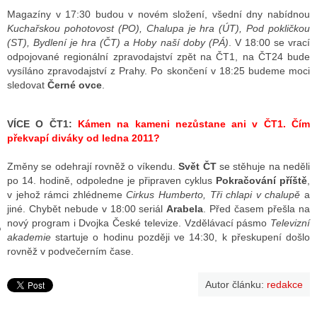
Magazíny v 17:30 budou v novém složení, všední dny nabídnou
Kuchařskou pohotovost (PO), Chalupa je hra (ÚT), Pod pokličkou
(ST), Bydlení je hra (ČT) a Hoby naší doby (PÁ)
. V 18:00 se vrací
GY
odpojované regionální zpravodajství zpět na ČT1, na ČT24 bude
vysíláno zpravodajství z Prahy. Po skončení v 18:25 budeme moci
 SE STÁT BLOGEREM
sledovat
Černé ovce
.
EX BLOGERA
VÍCE O ČT1:
Kámen na kameni nezůstane ani v ČT1. Čím
překvapí diváky od ledna 2011?
UZE
Změny se odehrají rovněž o víkendu.
Svět ČT
se stěhuje na neděli
po 14. hodině, odpoledne je připraven cyklus
Pokračování příště
,
X DISKUTÉRA NA RADIOTV
v jehož rámci zhlédneme
Cirkus Humberto, Tři chlapi v chalupě
a
jiné. Chybět nebude v 18:00 seriál
Arabela
. Před časem přešla na
IV STARŠÍCH DISKUZÍ
nový program i Dvojka České televize. Vzdělávací pásmo
Televizní
akademie
startuje o hodinu později ve 14:30, k přeskupení došlo
rovněž v podvečerním čase.
Autor článku:
redakce