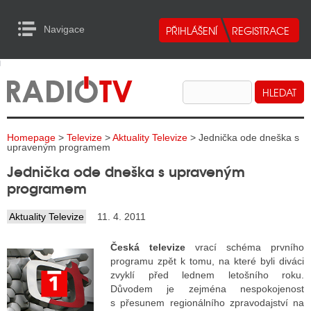
Navigace
urn to Content
Navigace
E
ALITY RADIA
ALITY TELEVIZE
Homepage
>
Televize
>
Aktuality Televize
> Jednička ode dneška s
ALITY INTERNET
upraveným programem
Jednička ode dneška s upraveným
ALITY TISK
programem
Aktuality Televize
11. 4. 2011
ALITY RADIA
Česká televize
vrací schéma prvního
S RÁDIÍ
programu zpět k tomu, na které byli diváci
zvyklí před lednem letošního roku.
ECHOVOST RÁDIÍ
Důvodem je zejména nespokojenost
s přesunem regionálního zpravodajství na
O VYSÍLAČE