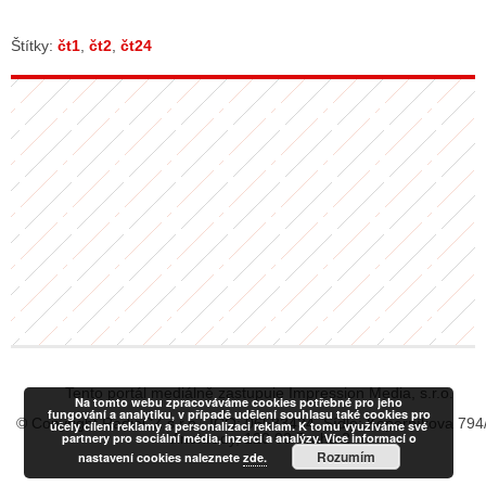
Štítky:
čt1
,
čt2
,
čt24
Tento portál mediálně zastupuje Impression Media, s.r.o.
Na tomto webu zpracováváme cookies potřebné pro jeho
fungování a analytiku, v případě udělení souhlasu také cookies pro
© Copyright RadiaCZ s.r.o., IČO: 06533434, Sídlo: Koperníkova 794
účely cílení reklamy a personalizaci reklam. K tomu využíváme své
partnery pro sociální média, inzerci a analýzy. Více informací o
Vinohrady, 120 00 Praha 2
Rozumím
nastavení cookies naleznete
zde.