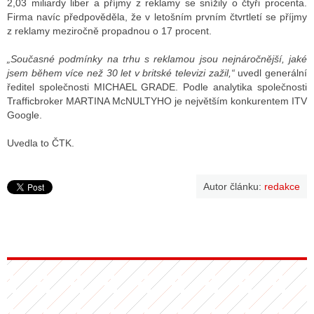
2,03 miliardy liber a příjmy z reklamy se snížily o čtyři procenta.
Firma navíc předpověděla, že v letošním prvním čtvrtletí se příjmy
z reklamy meziročně propadnou o 17 procent.
ALITY TELEVIZE
„Současné podmínky na trhu s reklamou jsou nejnáročnější, jaké
 TELEVIZÍ
jsem během více než 30 let v britské televizi zažil,“
uvedl generální
ředitel společnosti MICHAEL GRADE. Podle analytika společnosti
VIZNÍ VYSÍLAČE
Trafficbroker MARTINA McNULTYHO je největším konkurentem ITV
Google.
Uvedla to ČTK.
ALITY INTERNET
RNETOVÁ RÁDIA
Autor článku:
redakce
RNETOVÉ STRÁNKY RÁDIÍ
RNETOVÉ STRÁNKY TV
ALITY TISK