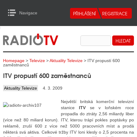
Navigace
urn to Content
Navigace
E
ALITY RADIA
ALITY TELEVIZE
Homepage
>
Televize
>
Aktuality Televize
> ITV propustí 600
ALITY INTERNET
zaměstnanců
ITV propustí 600 zaměstnanců
ALITY TISK
Aktuality Televize
4. 3. 2009
ALITY RADIA
Největší britská komerční televizní
stanice
ITV
se v loňském roce
S RÁDIÍ
propadla do ztráty 2,56 miliardy liber
(více než 80 miliard korun). ITV, kterou trápí pokles poptávky po
ECHOVOST RÁDIÍ
reklamě, zruší 600 z více než 5000 pracovních míst a prodá
některá svá aktiva. Celkové tržby ITV loni klesly o 2,5 procenta na
O VYSÍLAČE