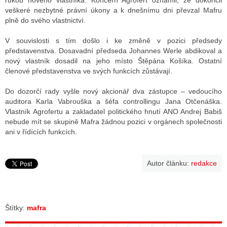
rukou nového vlastníka. Koncern Agrofert oznámil, že dokončil
veškeré nezbytné právní úkony a k dnešnímu dni převzal Mafru
plně do svého vlastnictví.
ALITY TELEVIZE
V souvislosti s tím došlo i ke změně v pozici předsedy
představenstva. Dosavadní předseda Johannes Werle abdikoval a
 TELEVIZÍ
nový vlastník dosadil na jeho místo Štěpána Košíka. Ostatní
členové představenstva ve svých funkcích zůstávají.
VIZNÍ VYSÍLAČE
Do dozorčí rady vyšle nový akcionář dva zástupce – vedoucího
auditora Karla Vabrouška a šéfa controllingu Jana Otčenáška.
ALITY INTERNET
Vlastník Agrofertu a zakladatel politického hnutí ANO Andrej Babiš
nebude mít se skupině Mafra žádnou pozici v orgánech společnosti
RNETOVÁ RÁDIA
ani v řídících funkcích.
RNETOVÉ STRÁNKY RÁDIÍ
Autor článku:
redakce
RNETOVÉ STRÁNKY TV
ALITY TISK
Štítky:
mafra