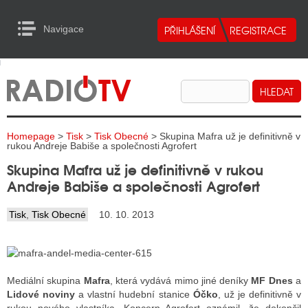
Navigace
urn to Content
Navigace
E
ALITY RADIA
ALITY TELEVIZE
Homepage
>
Tisk
>
Tisk Obecné
> Skupina Mafra už je definitivně v
ALITY INTERNET
rukou Andreje Babiše a společnosti Agrofert
Skupina Mafra už je definitivně v rukou
ALITY TISK
Andreje Babiše a společnosti Agrofert
Tisk
,
Tisk Obecné
10. 10. 2013
ALITY RADIA
S RÁDIÍ
ECHOVOST RÁDIÍ
Mediální skupina
Mafra
, která vydává mimo jiné deníky
MF Dnes
a
Lidové noviny
a vlastní hudební stanice
Óčko
, už je definitivně v
O VYSÍLAČE