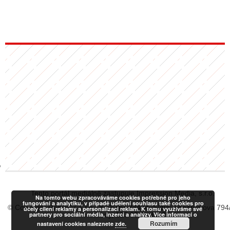
GY
 SE STÁT BLOGEREM
EX BLOGERA
UZE
X DISKUTÉRA NA RADIOTV
IV STARŠÍCH DISKUZÍ
Tento portál mediálně zastupuje Impression Media, s.r.o.
Na tomto webu zpracováváme cookies potřebné pro jeho
fungování a analytiku, v případě udělení souhlasu také cookies pro
© Copyright RadiaCZ s.r.o., IČO: 06533434, Sídlo: Koperníkova 794
účely cílení reklamy a personalizaci reklam. K tomu využíváme své
partnery pro sociální média, inzerci a analýzy. Více informací o
Vinohrady, 120 00 Praha 2
Rozumím
nastavení cookies naleznete
zde.