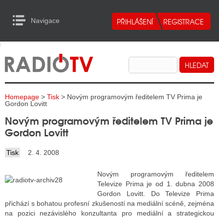
Navigace
urn to Content
Navigace
E
ALITY RADIA
ALITY TELEVIZE
Homepage
>
Tisk
> Novým programovým ředitelem TV Prima je
ALITY INTERNET
Gordon Lovitt
Novým programovým ředitelem TV Prima je
ALITY TISK
Gordon Lovitt
Tisk
2. 4. 2008
ALITY RADIA
Novým programovým ředitelem
S RÁDIÍ
Televize Prima je od 1. dubna 2008
Gordon Lovitt. Do Televize Prima
ECHOVOST RÁDIÍ
přichází s bohatou profesní zkušeností na mediální scéně, zejména
na pozici nezávislého konzultanta pro mediální a strategickou
O VYSÍLAČE