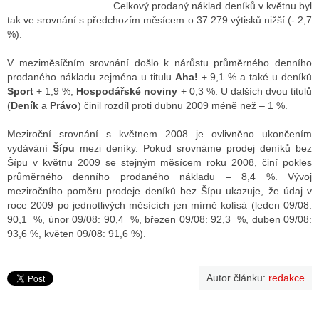
Celkový prodaný náklad deníků v květnu byl
tak ve srovnání s předchozím měsícem o 37 279 výtisků nižší (- 2,7
%).
ALITY TELEVIZE
V meziměsíčním srovnání došlo k nárůstu průměrného denního
 TELEVIZÍ
prodaného nákladu zejména u titulu
Aha!
+ 9,1 % a také u deníků
Sport
+ 1,9 %,
Hospodářské noviny
+ 0,3 %. U dalších dvou titulů
VIZNÍ VYSÍLAČE
(
Deník
a
Právo
) činil rozdíl proti dubnu 2009 méně než – 1 %.
Meziroční srovnání s květnem 2008 je ovlivněno ukončením
vydávání
Šípu
mezi deníky. Pokud srovnáme prodej deníků bez
ALITY INTERNET
Šípu v květnu 2009 se stejným měsícem roku 2008, činí pokles
průměrného denního prodaného nákladu – 8,4 %. Vývoj
RNETOVÁ RÁDIA
meziročního poměru prodeje deníků bez Šípu ukazuje, že údaj v
roce 2009 po jednotlivých měsících jen mírně kolísá (leden 09/08:
RNETOVÉ STRÁNKY RÁDIÍ
90,1 %, únor 09/08: 90,4 %, březen 09/08: 92,3 %, duben 09/08:
93,6 %, květen 09/08: 91,6 %).
RNETOVÉ STRÁNKY TV
Autor článku:
redakce
ALITY TISK