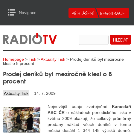
Navigace
urn to Content
Navigace
E
ALITY RADIA
ALITY TELEVIZE
Homepage
>
Tisk
>
Aktuality Tisk
> Prodej deníků byl meziročně
ALITY INTERNET
klesl o 8 procent
Prodej deníků byl meziročně klesl o 8
ALITY TISK
procent
Aktuality Tisk
14. 7. 2009
ALITY RADIA
Nejnovější údaje zveřejněné
Kanceláří
S RÁDIÍ
ABC ČR
o nákladech periodického tisku v
květnu 2009 ukazují, že celkový průměrný
ECHOVOST RÁDIÍ
prodaný náklad všech deníků v tomto
měsíci dosáhl 1 344 148 výtisků denně.
O VYSÍLAČE