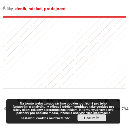
Štítky:
deník
,
náklad
,
prodejnost
GY
 SE STÁT BLOGEREM
EX BLOGERA
UZE
X DISKUTÉRA NA RADIOTV
IV STARŠÍCH DISKUZÍ
Tento portál mediálně zastupuje Impression Media, s.r.o.
Na tomto webu zpracováváme cookies potřebné pro jeho
fungování a analytiku, v případě udělení souhlasu také cookies pro
© Copyright RadiaCZ s.r.o., IČO: 06533434, Sídlo: Koperníkova 794
účely cílení reklamy a personalizaci reklam. K tomu využíváme své
partnery pro sociální média, inzerci a analýzy. Více informací o
Vinohrady, 120 00 Praha 2
Rozumím
nastavení cookies naleznete
zde.