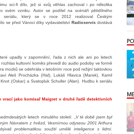
imu sci-fi dílo, jež si svůj věhlas zachoval i po několika
po svém vzniku. Autor se podílel na scénáři pětidílného
o seriálu, který se v roce 2012 realizoval Českým
ílo se před Vánoci díky vydavatelství
Radioservis
dostává
PO
eré upadly v zapomnění, řada z nich ale ani po letech
ý rozhlas kultovní komiks převedl do audio podoby ve formě
ura mozků se odehrála v letošním roce pod režijní taktovkou
taví Aleš Procházka (Hal), Lukáš Hlavica (Marek), Kamil
í Knot (Oskar) a Svatopluk Schuller (Alan). Hudbu k seriálu
ME
 vrací jako komisař Maigret v druhé řadě detektivních
sedmdesátých letech minulého století: „
V té době jsem byl
čným Návratem z hvězd, Vesmírnou odyseou 2001 Arthura
bývali problematikou soužití umělé inteligence s lidmi.