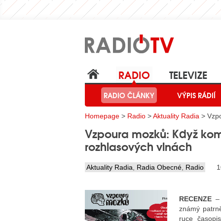
RADIO
TELEVIZE
RADIO ČLÁNKY
VÝPIS RÁDIÍ
Homepage
>
Radio
>
Aktuality Radia
> Vzpo
Vzpoura mozků: Když kom
rozhlasových vlnách
Aktuality Radia
,
Radia Obecné
,
Radio
1
RECENZE
– 
známý patrně
ruce časop