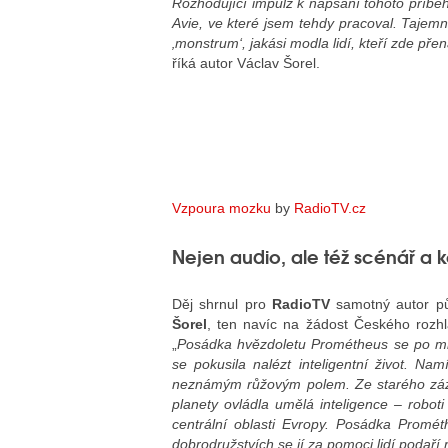
Rozhodující impulz k napsání tohoto příbě
Avie, ve které jsem tehdy pracoval. Tajem
‚monstrum‘, jakási modla lidí, kteří zde pře
říká autor Václav Šorel.
Vzpoura mozku
by
RadioTV.cz
Nejen audio, ale též scénář a 
Děj shrnul pro
RadioTV
samotný autor pův
Šorel
, ten navíc na žádost Českého rozhl
„
Posádka hvězdoletu Prométheus se po mno
se pokusila nalézt inteligentní život. Na
neznámým růžovým polem. Ze starého zázn
planety ovládla umělá inteligence – robot
centrální oblasti Evropy. Posádka Promé
dobrodružstvích se jí za pomoci lidí podaří 