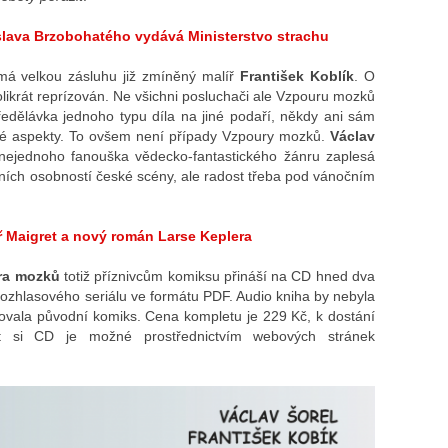
lava Brzobohatého vydává Ministerstvo strachu
á velkou zásluhu již zmíněný malíř
František Koblík
. O
kolikrát reprízován. Ne všichni posluchači ale Vzpouru mozků
předělávka jednoho typu díla na jiné podaří, někdy ani sám
ité aspekty. To ovšem není případy Vzpoury mozků.
Václav
 nejednoho fanouška vědecko-fantastického žánru zaplesá
ních osobností české scény, ale radost třeba pod vánočním
 Maigret a nový román Larse Keplera
ra mozků
totiž příznivcům komiksu přináší na CD hned dva
rozhlasového seriálu ve formátu PDF. Audio kniha by nebyla
vala původní komiks. Cena kompletu je 229 Kč, k dostání
at si CD je možné prostřednictvím webových stránek