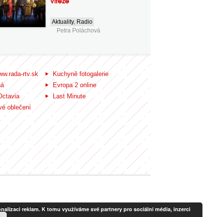
vítěze
Aktuality
,
Radio
Petra Poláchová
ww.rada-rtv.sk
Kuchyně fotogalerie
ná
Evropa 2 online
Octavia
Last Minute
é oblečení
ady, 120 00 Praha 2
alizaci reklam. K tomu využíváme své partnery pro sociální média, inzerci