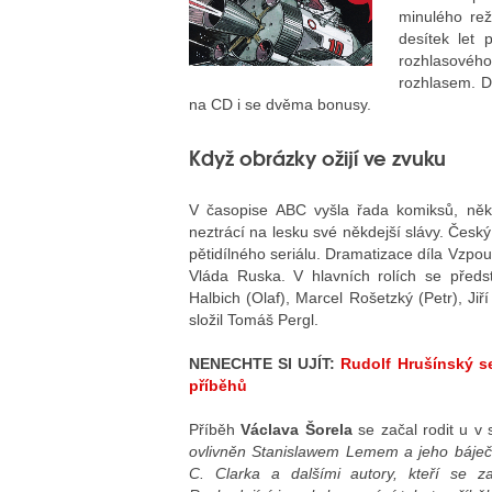
minulého rež
desítek let 
rozhlasovéh
rozhlasem. D
na CD i se dvěma bonusy.
Když obrázky ožijí ve zvuku
V časopise ABC vyšla řada komiksů, někt
neztrácí na lesku své někdejší slávy. Česk
pětidílného seriálu. Dramatizace díla Vzpo
Vláda Ruska. V hlavních rolích se předs
Halbich (Olaf), Marcel Rošetzký (Petr), Jiř
složil Tomáš Pergl.
NENECHTE SI UJÍT:
Rudolf Hrušínský se
příběhů
Příběh
Václava Šorela
se začal rodit u v 
ovlivněn Stanislawem Lemem a jeho báje
C. Clarka a dalšími autory, kteří se za