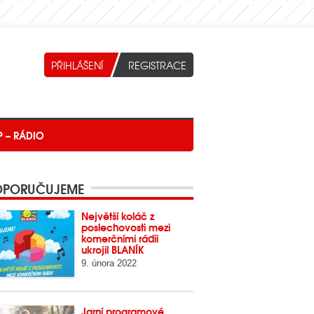
P – RÁDIO
PORUČUJEME
Největší koláč z
poslechovosti mezi
komerčními rádii
ukrojil BLANÍK
9. února 2022
Jarní programové