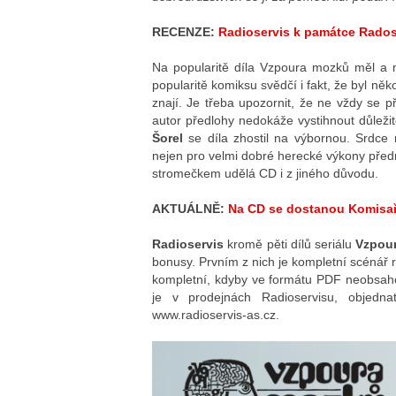
RECENZE:
Radioservis k památce Rados
Na popularitě díla Vzpoura mozků měl a m
popularitě komiksu svědčí i fakt, že byl ně
znají. Je třeba upozornit, že ne vždy se 
autor předlohy nedokáže vystihnout důlež
Šorel
se díla zhostil na výbornou. Srdce
nejen pro velmi dobré herecké výkony před
stromečkem udělá CD i z jiného důvodu.
AKTUÁLNĚ:
Na CD se dostanou Komisař
Radioservis
kromě pěti dílů seriálu
Vzpou
bonusy. Prvním z nich je kompletní scénář 
kompletní, kdyby ve formátu PDF neobsaho
je v prodejnách Radioservisu, objedn
www.radioservis-as.cz.