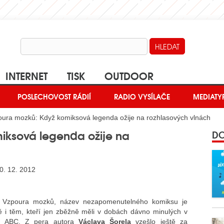
INTERNET
TISK
OUTDOOR
POSLECHOVOST RÁDIÍ
RADIO VYSÍLAČE
MEDIATY
ura mozků: Když komiksová legenda ožije na rozhlasových vlnách
iksová legenda ožije na
DO
0. 12. 2012
Vzpoura mozků, název nezapomenutelného komiksu je
 i těm, kteří jen zběžně měli v dobách dávno minulých v
is ABC. Z pera autora
Václava Šorela
vzešlo ještě za