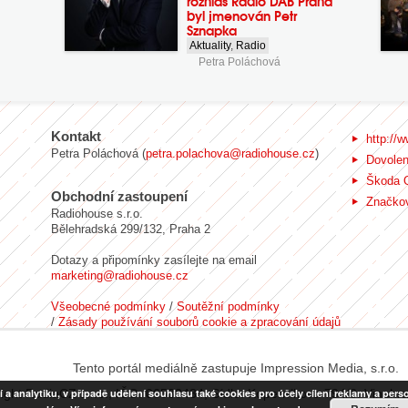
rozhlas Rádio DAB Praha
byl jmenován Petr
Sznapka
Aktuality
,
Radio
Petra Poláchová
Kontakt
http://w
Petra Poláchová (
petra.polachova@radiohouse.cz
)
Dovole
Škoda 
Obchodní zastoupení
Značkov
Radiohouse s.r.o.
Bělehradská 299/132, Praha 2
Dotazy a připomínky zasílejte na email
marketing@radiohouse.cz
Všeobecné podmínky
/
Soutěžní podmínky
/
Zásady používání souborů cookie a zpracování údajů
Tento portál mediálně zastupuje Impression Media, s.r.o.
ight RadiaCZ s.r.o., IČO: 06533434, Sídlo: Koperníkova 794/6, Vinohr
nalytiku, v případě udělení souhlasu také cookies pro účely cílení reklamy a person