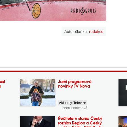
Autor článku:
redakce
ast
Jarní programové
a
novinky TV Nova
Aktuality
,
Televize
Petra Poláchová
Ředitelem stanic Český
rozhlas Region a Český