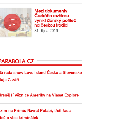
Mezi dokumenty
Českého rozhlasu
vynikl dánský pohled
na českou tradici
31. října 2019
PARABOLA.CZ
tá řada show Love Island Česko a Slovensko
tuje 7. září
drsnější věznice Ameriky na Viasat Explore
zim na Primě: Návrat Polabí, třetí řada
dců a více kriminálek