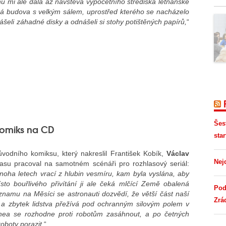
hu mi ale dala až návštěva výpočetního střediska letňanské
ná budova s velkým sálem, uprostřed kterého se nacházelo
nášeli záhadné disky a odnášeli si stohy potištěných papírů,
“
Šes
komiks na CD
star
odního komiksu, který nakreslil František Kobík,
Václav
Nej
asu pracoval na samotném scénáři pro rozhlasový seriál:
ha letech vrací z hlubin vesmíru, kam byla vyslána, aby
místo bouřlivého přivítání ji ale čeká mlčící Země obalená
Pod
amu na Měsíci se astronauti dozvědí, že větší část naší
Zrá
i a zbytek lidstva přežívá pod ochranným silovým polem v
thea se rozhodne proti robotům zasáhnout, a po četných
roboty porazit
.“