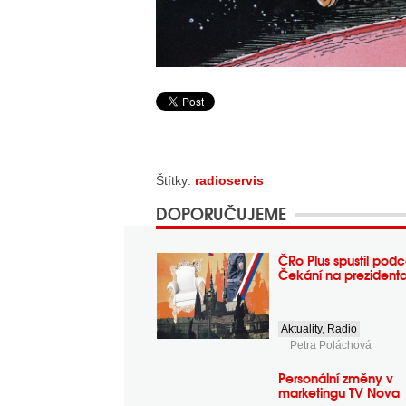
Štítky:
radioservis
DOPORUČUJEME
ČRo Plus spustil podc
Čekání na prezident
Aktuality
,
Radio
Petra Poláchová
Personální změny v
marketingu TV Nova