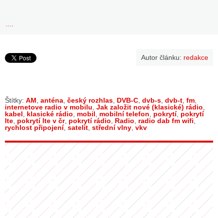
....
Autor článku:
redakce
Štítky:
AM
,
anténa
,
český rozhlas
,
DVB-C
,
dvb-s
,
dvb-t
,
fm
,
internetove radio v mobilu
,
Jak založit nové (klasické) rádio
,
kabel
,
klasické rádio
,
mobil
,
mobilní telefon
,
pokrytí
,
pokrytí
lte
,
pokrytí lte v čr
,
pokrytí rádio
,
Radio
,
radio dab fm wifi
,
rychlost připojení
,
satelit
,
střední vlny
,
vkv