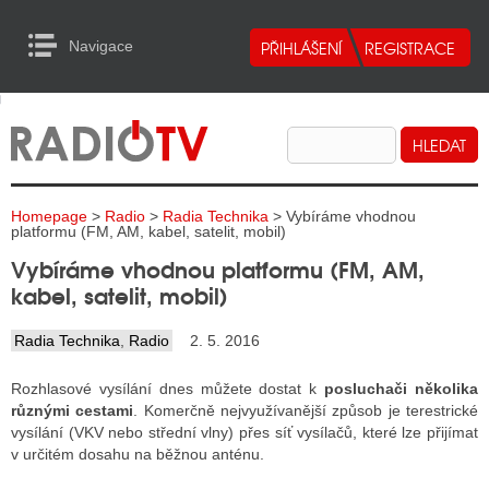
Navigace
urn to Content
Navigace
E
ALITY RADIA
ALITY TELEVIZE
Homepage
>
Radio
>
Radia Technika
> Vybíráme vhodnou
ALITY INTERNET
platformu (FM, AM, kabel, satelit, mobil)
Vybíráme vhodnou platformu (FM, AM,
ALITY TISK
kabel, satelit, mobil)
Radia Technika
,
Radio
2. 5. 2016
ALITY RADIA
Rozhlasové vysílání dnes můžete dostat k
posluchači několika
S RÁDIÍ
různými cestami
. Komerčně nejvyužívanější způsob je terestrické
vysílání (VKV nebo střední vlny) přes síť vysílačů, které lze přijímat
ECHOVOST RÁDIÍ
v určitém dosahu na běžnou anténu.
O VYSÍLAČE