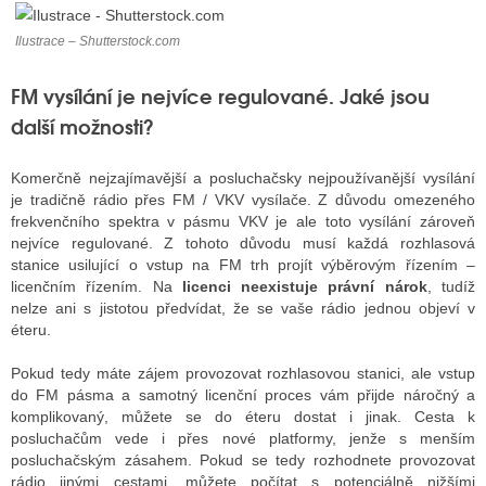
Ilustrace – Shutterstock.com
ALITY TELEVIZE
FM vysílání je nejvíce regulované. Jaké jsou
 TELEVIZÍ
další možnosti?
VIZNÍ VYSÍLAČE
Komerčně nejzajímavější a posluchačsky nejpoužívanější vysílání
je tradičně rádio přes FM / VKV vysílače. Z důvodu omezeného
frekvenčního spektra v pásmu VKV je ale toto vysílání zároveň
ALITY INTERNET
nejvíce regulované. Z tohoto důvodu musí každá rozhlasová
stanice usilující o vstup na FM trh projít výběrovým řízením –
RNETOVÁ RÁDIA
licenčním řízením. Na
licenci neexistuje právní nárok
, tudíž
nelze ani s jistotou předvídat, že se vaše rádio jednou objeví v
RNETOVÉ STRÁNKY RÁDIÍ
éteru.
RNETOVÉ STRÁNKY TV
Pokud tedy máte zájem provozovat rozhlasovou stanici, ale vstup
do FM pásma a samotný licenční proces vám přijde náročný a
komplikovaný, můžete se do éteru dostat i jinak. Cesta k
posluchačům vede i přes nové platformy, jenže s menším
ALITY TISK
posluchačským zásahem. Pokud se tedy rozhodnete provozovat
rádio jinými cestami, můžete počítat s potenciálně nižšími