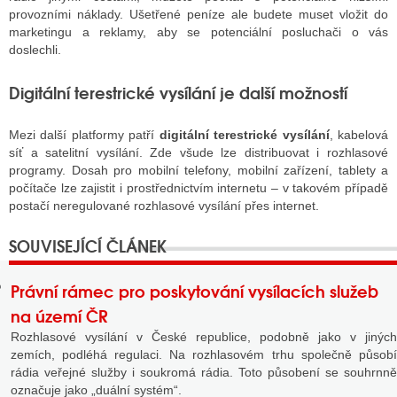
provozními náklady. Ušetřené peníze ale budete muset vložit do
marketingu a reklamy, aby se potenciální posluchači o vás
doslechli.
GY
Digitální terestrické vysílání je další možností
 SE STÁT BLOGEREM
EX BLOGERA
Mezi další platformy patří
digitální terestrické vysílání
, kabelová
síť a satelitní vysílání. Zde všude lze distribuovat i rozhlasové
programy. Dosah pro mobilní telefony, mobilní zařízení, tablety a
počítače lze zajistit i prostřednictvím internetu – v takovém případě
UZE
postačí neregulované rozhlasové vysílání přes internet.
X DISKUTÉRA NA RADIOTV
IV STARŠÍCH DISKUZÍ
Právní rámec pro poskytování vysílacích služeb
na území ČR
Rozhlasové vysílání v České republice, podobně jako v jiných
zemích, podléhá regulaci. Na rozhlasovém trhu společně působí
rádia veřejné služby i soukromá rádia. Toto působení se souhrnně
označuje jako „duální systém“.