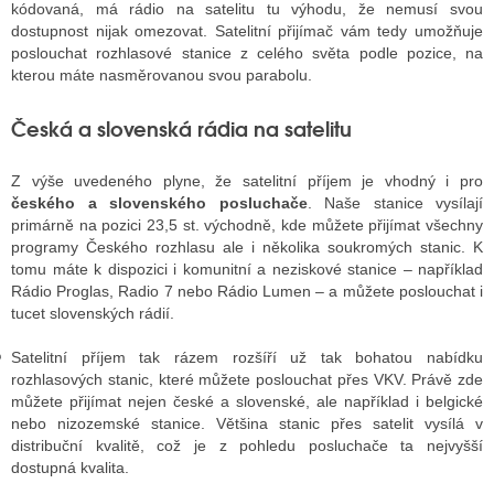
kódovaná, má rádio na satelitu tu výhodu, že nemusí svou
dostupnost nijak omezovat. Satelitní přijímač vám tedy umožňuje
poslouchat rozhlasové stanice z celého světa podle pozice, na
kterou máte nasměrovanou svou parabolu.
GY
 SE STÁT BLOGEREM
Česká a slovenská rádia na satelitu
EX BLOGERA
Z výše uvedeného plyne, že satelitní příjem je vhodný i pro
českého a slovenského posluchače
. Naše stanice vysílají
primárně na pozici 23,5 st. východně, kde můžete přijímat všechny
UZE
programy Českého rozhlasu ale i několika soukromých stanic. K
tomu máte k dispozici i komunitní a neziskové stanice – například
X DISKUTÉRA NA RADIOTV
Rádio Proglas, Radio 7 nebo Rádio Lumen – a můžete poslouchat i
tucet slovenských rádií.
IV STARŠÍCH DISKUZÍ
Satelitní příjem tak rázem rozšíří už tak bohatou nabídku
rozhlasových stanic, které můžete poslouchat přes VKV. Právě zde
můžete přijímat nejen české a slovenské, ale například i belgické
nebo nizozemské stanice. Většina stanic přes satelit vysílá v
distribuční kvalitě, což je z pohledu posluchače ta nejvyšší
dostupná kvalita.