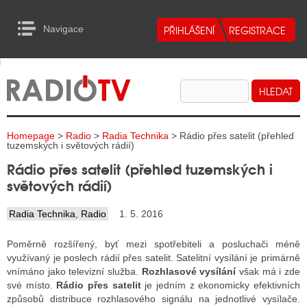
Navigace
urn to Content
Navigace
E
ALITY RADIA
ALITY TELEVIZE
Homepage
>
Radio
>
Radia Technika
> Rádio přes satelit (přehled
ALITY INTERNET
tuzemských i světových rádií)
Rádio přes satelit (přehled tuzemských i
ALITY TISK
světových rádií)
Radia Technika
,
Radio
1. 5. 2016
ALITY RADIA
Poměrně rozšířený, byť mezi spotřebiteli a posluchači méně
S RÁDIÍ
využívaný je poslech rádií přes satelit. Satelitní vysílání je primárně
vnímáno jako televizní služba.
Rozhlasové vysílání
však má i zde
ECHOVOST RÁDIÍ
své místo.
Rádio přes satelit
je jedním z ekonomicky efektivních
způsobů distribuce rozhlasového signálu na jednotlivé vysílače.
O VYSÍLAČE