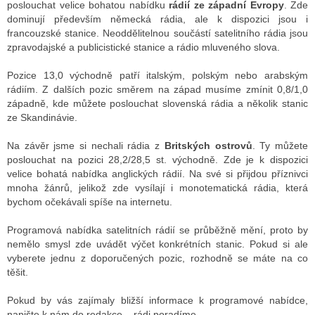
poslouchat velice bohatou nabídku
rádií ze západní Evropy
. Zde
dominují především německá rádia, ale k dispozici jsou i
francouzské stanice. Neoddělitelnou součástí satelitního rádia jsou
zpravodajské a publicistické stanice a rádio mluveného slova.
Pozice 13,0 východně patří italským, polským nebo arabským
rádiím. Z dalších pozic směrem na západ musíme zmínit 0,8/1,0
západně, kde můžete poslouchat slovenská rádia a několik stanic
ze Skandinávie.
Na závěr jsme si nechali rádia z
Britských ostrovů
. Ty můžete
poslouchat na pozici 28,2/28,5 st. východně. Zde je k dispozici
velice bohatá nabídka anglických rádií. Na své si přijdou příznivci
mnoha žánrů, jelikož zde vysílají i monotematická rádia, která
bychom očekávali spíše na internetu.
Programová nabídka satelitních rádií se průběžně mění, proto by
nemělo smysl zde uvádět výčet konkrétních stanic. Pokud si ale
vyberete jednu z doporučených pozic, rozhodně se máte na co
těšit.
Pokud by vás zajímaly bližší informace k programové nabídce,
napište k nám do redakce – rádi poradíme.