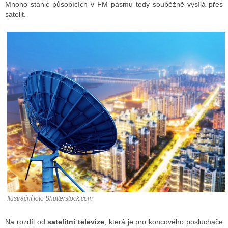
Mnoho stanic působících v FM pásmu tedy souběžně vysílá přes
satelit.
ALITY TELEVIZE
 TELEVIZÍ
VIZNÍ VYSÍLAČE
ALITY INTERNET
RNETOVÁ RÁDIA
RNETOVÉ STRÁNKY RÁDIÍ
RNETOVÉ STRÁNKY TV
Ilustrační foto Shutterstock.com
ALITY TISK
Na rozdíl od
satelitní televize
, která je pro koncového posluchače