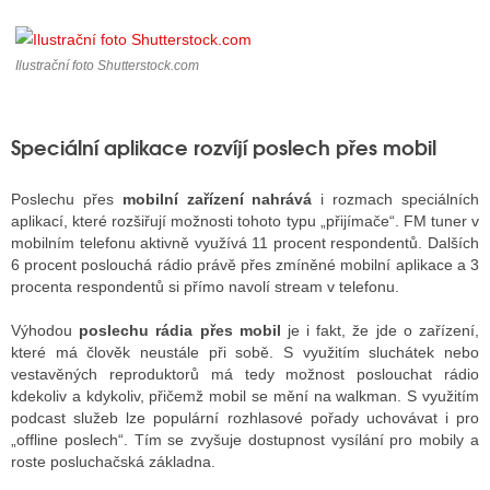
Ilustrační foto Shutterstock.com
ALITY TELEVIZE
 TELEVIZÍ
Speciální aplikace rozvíjí poslech přes mobil
VIZNÍ VYSÍLAČE
Poslechu přes
mobilní zařízení nahrává
i rozmach speciálních
aplikací, které rozšiřují možnosti tohoto typu „přijímače“. FM tuner v
ALITY INTERNET
mobilním telefonu aktivně využívá 11 procent respondentů. Dalších
6 procent poslouchá rádio právě přes zmíněné mobilní aplikace a 3
RNETOVÁ RÁDIA
procenta respondentů si přímo navolí stream v telefonu.
RNETOVÉ STRÁNKY RÁDIÍ
Výhodou
poslechu rádia přes mobil
je i fakt, že jde o zařízení,
které má člověk neustále při sobě. S využitím sluchátek nebo
RNETOVÉ STRÁNKY TV
vestavěných reproduktorů má tedy možnost poslouchat rádio
kdekoliv a kdykoliv, přičemž mobil se mění na walkman. S využitím
podcast služeb lze populární rozhlasové pořady uchovávat i pro
„offline poslech“. Tím se zvyšuje dostupnost vysílání pro mobily a
ALITY TISK
roste posluchačská základna.