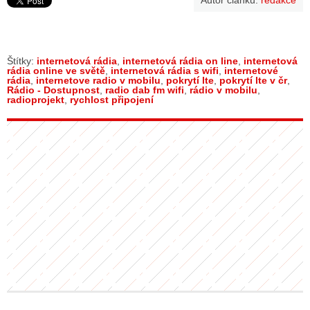
Autor článku:
redakce
Štítky:
internetová rádia
,
internetová rádia on line
,
internetová
rádia online ve světě
,
internetová rádia s wifi
,
internetové
rádia
,
internetove radio v mobilu
,
pokrytí lte
,
pokrytí lte v čr
,
Rádio - Dostupnost
,
radio dab fm wifi
,
rádio v mobilu
,
radioprojekt
,
rychlost připojení