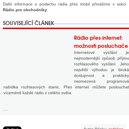
Další informace o poslechu rádia přes mobil přinášíme v sekci
Rádio pro obchodníky
.
GY
 SE STÁT BLOGEREM
Rádio přes internet:
EX BLOGERA
možnosti posluchače
Internetové vysílání je
nejmodernější způsob příjmu
rozhlasového vysílání. Jeho
UZE
největší výhodou je široká
X DISKUTÉRA NA RADIOTV
dostupnost a prakticky
neomezená programová
IV STARŠÍCH DISKUZÍ
nabídka rozhlasových stanic. Přes internet můžete poslouchat
víceméně každé rádio z celého světa.
....