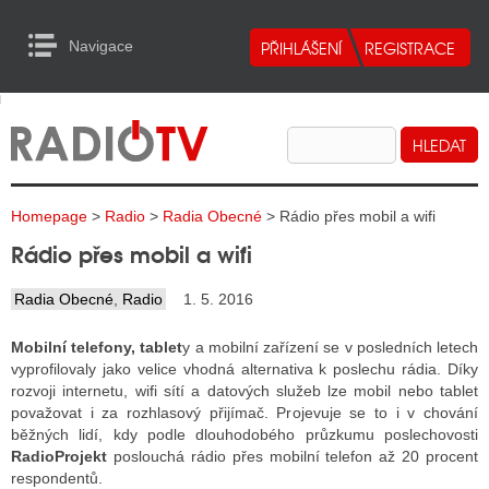
Navigace
urn to Content
Navigace
E
ALITY RADIA
ALITY TELEVIZE
Homepage
>
Radio
>
Radia Obecné
> Rádio přes mobil a wifi
ALITY INTERNET
Rádio přes mobil a wifi
ALITY TISK
Radia Obecné
,
Radio
1. 5. 2016
Mobilní telefony, tablet
y a mobilní zařízení se v posledních letech
ALITY RADIA
vyprofilovaly jako velice vhodná alternativa k poslechu rádia. Díky
rozvoji internetu, wifi sítí a datových služeb lze mobil nebo tablet
S RÁDIÍ
považovat i za rozhlasový přijímač. Projevuje se to i v chování
ECHOVOST RÁDIÍ
běžných lidí, kdy podle dlouhodobého průzkumu poslechovosti
RadioProjekt
poslouchá rádio přes mobilní telefon až 20 procent
O VYSÍLAČE
respondentů.