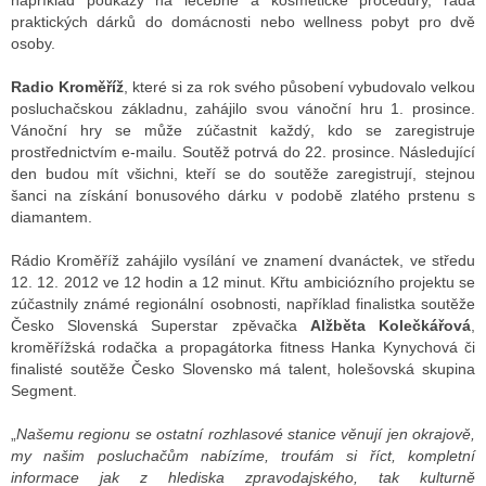
například poukazy na léčebné a kosmetické procedury, řada
praktických dárků do domácnosti nebo wellness pobyt pro dvě
osoby.
ALITY TELEVIZE
Radio Kroměříž
, které si za rok svého působení vybudovalo velkou
posluchačskou základnu, zahájilo svou vánoční hru 1. prosince.
 TELEVIZÍ
Vánoční hry se může zúčastnit každý, kdo se zaregistruje
prostřednictvím e-mailu. Soutěž potrvá do 22. prosince. Následující
VIZNÍ VYSÍLAČE
den budou mít všichni, kteří se do soutěže zaregistrují, stejnou
šanci na získání bonusového dárku v podobě zlatého prstenu s
diamantem.
ALITY INTERNET
Rádio Kroměříž zahájilo vysílání ve znamení dvanáctek, ve středu
RNETOVÁ RÁDIA
12. 12. 2012 ve 12 hodin a 12 minut. Křtu ambiciózního projektu se
zúčastnily známé regionální osobnosti, například finalistka soutěže
RNETOVÉ STRÁNKY RÁDIÍ
Česko Slovenská Superstar zpěvačka
Alžběta Kolečkářová
,
kroměřížská rodačka a propagátorka fitness Hanka Kynychová či
RNETOVÉ STRÁNKY TV
finalisté soutěže Česko Slovensko má talent, holešovská skupina
Segment.
„
Našemu regionu se ostatní rozhlasové stanice věnují jen okrajově,
ALITY TISK
my našim posluchačům nabízíme, troufám si říct, kompletní
informace jak z hlediska zpravodajského, tak kulturně