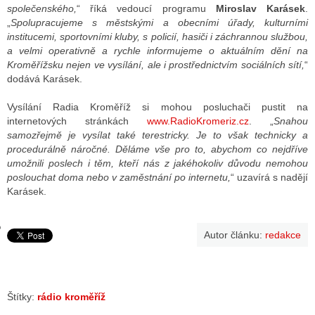
společenského,
“ říká vedoucí programu
Miroslav Karásek
.
„
Spolupracujeme s městskými a obecními úřady, kulturními
institucemi, sportovními kluby, s policií, hasiči i záchrannou službou,
GY
a velmi operativně a rychle informujeme o aktuálním dění na
Kroměřížsku nejen ve vysílání, ale i prostřednictvím sociálních sítí,
“
 SE STÁT BLOGEREM
dodává Karásek.
EX BLOGERA
Vysílání Radia Kroměříž si mohou posluchači pustit na
internetových stránkách
www.RadioKromeriz.cz
. „
Snahou
samozřejmě je vysílat také terestricky. Je to však technicky a
procedurálně náročné. Děláme vše pro to, abychom co nejdříve
UZE
umožnili poslech i těm, kteří nás z jakéhokoliv důvodu nemohou
poslouchat doma nebo v zaměstnání po internetu,
“ uzavírá s nadějí
X DISKUTÉRA NA RADIOTV
Karásek.
IV STARŠÍCH DISKUZÍ
Autor článku:
redakce
Štítky:
rádio kroměříž