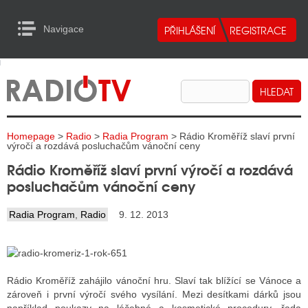
Navigace
urn to Content
Navigace
E
ALITY RADIA
ALITY TELEVIZE
Homepage
>
Radio
>
Radia Program
> Rádio Kroměříž slaví první
ALITY INTERNET
výročí a rozdává posluchačům vánoční ceny
Rádio Kroměříž slaví první výročí a rozdává
ALITY TISK
posluchačům vánoční ceny
Radia Program
,
Radio
9. 12. 2013
ALITY RADIA
S RÁDIÍ
ECHOVOST RÁDIÍ
Rádio Kroměříž zahájilo vánoční hru. Slaví tak blížící se Vánoce a
zároveň i první výročí svého vysílání. Mezi desítkami dárků jsou
O VYSÍLAČE