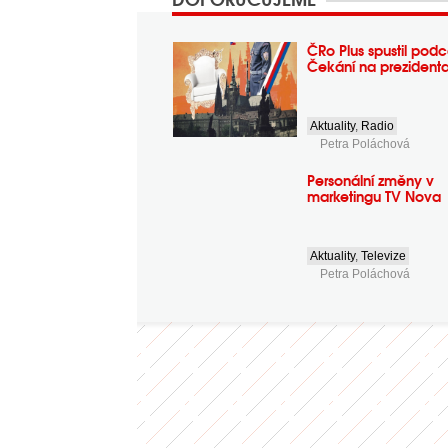
ČRo Plus spustil podc
Čekání na prezident
Aktuality
,
Radio
Petra Poláchová
Personální změny v
marketingu TV Nova
Aktuality
,
Televize
Petra Poláchová