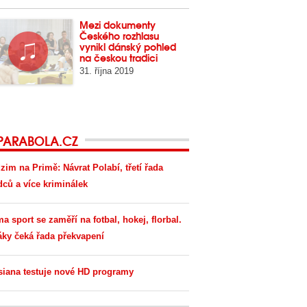
Mezi dokumenty
Českého rozhlasu
vynikl dánský pohled
na českou tradici
31. října 2019
PARABOLA.CZ
zim na Primě: Návrat Polabí, třetí řada
dců a více kriminálek
ma sport se zaměří na fotbal, hokej, florbal.
áky čeká řada překvapení
siana testuje nové HD programy