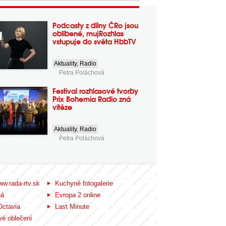
Podcasty z dílny ČRo jsou
oblíbené, mujRozhlas
vstupuje do světa HbbTV
Aktuality
,
Radio
Petra Poláchová
Festival rozhlasové tvorby
Prix Bohemia Radio zná
vítěze
Aktuality
,
Radio
Petra Poláchová
ww.rada-rtv.sk
Kuchyně fotogalerie
ná
Evropa 2 online
Octavia
Last Minute
é oblečení