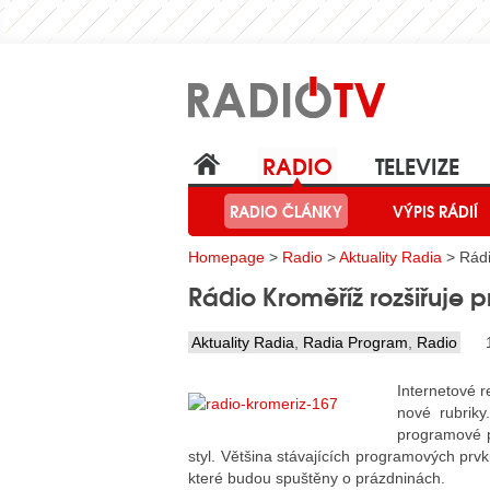
RADIO
TELEVIZE
RADIO ČLÁNKY
VÝPIS RÁDIÍ
Homepage
>
Radio
>
Aktuality Radia
> Rádi
Rádio Kroměříž rozšiřuje 
Aktuality Radia
,
Radia Program
,
Radio
Internetové r
nové rubriky
programové p
styl. Většina stávajících programových prvků
které budou spuštěny o prázdninách.