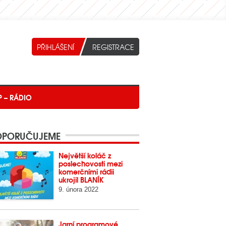
P – RÁDIO
PORUČUJEME
Největší koláč z
poslechovosti mezi
komerčními rádii
ukrojil BLANÍK
9. února 2022
Jarní programové