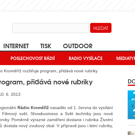
INTERNET
TISK
OUTDOOR
POSLECHOVOST RÁDIÍ
RADIO VYSÍLAČE
MEDIATY
o Kroměříž rozšiřuje program, přidává nové rubriky
program, přidává nové rubriky
DO
10. 6. 2013
egionální
Rádio Kroměříž
nasadilo od 1. června do vysílání
. Filmový svět, Showbusiness a Svět techniky jsou nové
rvky. Poměrně výrazné zaměření dostane i rubrika Životní
 dostala nový zvukový obal. V přípravě jsou i letní rubriky,