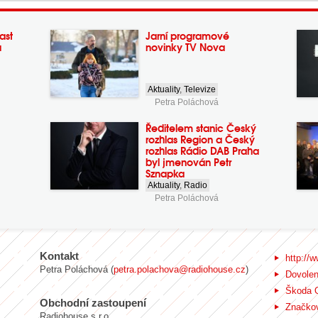
ast
Jarní programové
a
novinky TV Nova
Aktuality
,
Televize
Petra Poláchová
Ředitelem stanic Český
rozhlas Region a Český
rozhlas Rádio DAB Praha
byl jmenován Petr
Sznapka
Aktuality
,
Radio
Petra Poláchová
Kontakt
http://w
Petra Poláchová (
petra.polachova@radiohouse.cz
)
Dovole
Škoda 
Obchodní zastoupení
Značkov
Radiohouse s.r.o.