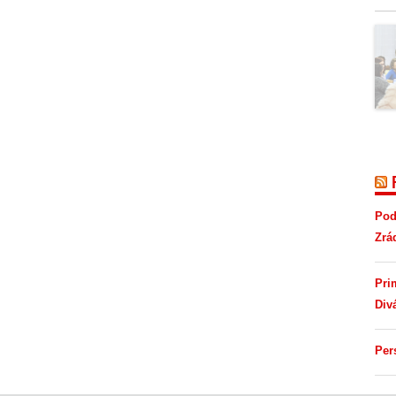
Pod
Zrá
Pri
Div
Per