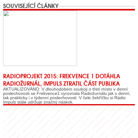
SOUVISEJÍCÍ ČLÁNKY
RADIOPROJEKT 2015: FREKVENCE 1 DOTÁHLA
RADIOŽURNÁL, IMPULS ZTRATIL ČÁST PUBLIKA
AKTUALIZOVÁNO: V dlouhodobém souboji o třetí místo v denní
poslechovosti se Frekvence1 vyrovnala Radiožurnálu jak v denní,
tak prakticky i v týdenní poslechovosti. V čele žebříčku si Rádio
Impuls stále udržuje značný náskok.