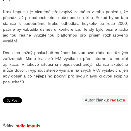
Krok Impulsu je nicméně překvapivý zejména z toho pohledu, že
přichází až po patnácti letech působení na trhu. Pokud by se tato
GY
stanice k podobnému kroku odhodlala kdykoliv po roce 2000,
patrně by vzbudila úsměv u konkurence. Tehdy bylo běžné rádio
 SE STÁT BLOGEREM
jedinou reálně využitelnou platformou pro příjem rozhlasového
vysílání.
EX BLOGERA
Dnes má každý posluchač možnost konzumovat rádio na různých
zařízeních. Mimo klasické FM vysílání i přes internet a mobilní
aplikace. V takové situaci si nejposlouchanější stanice skutečně
UZE
může dovolit i vypnout stereo vysílání na svých VKV vysílačích, jen
aby dosáhla co nejlepšího pokrytí pro svou hlavní cílovou skupinu
X DISKUTÉRA NA RADIOTV
posluchačů.
IV STARŠÍCH DISKUZÍ
Autor článku:
redakce
Štítky:
rádio impuls