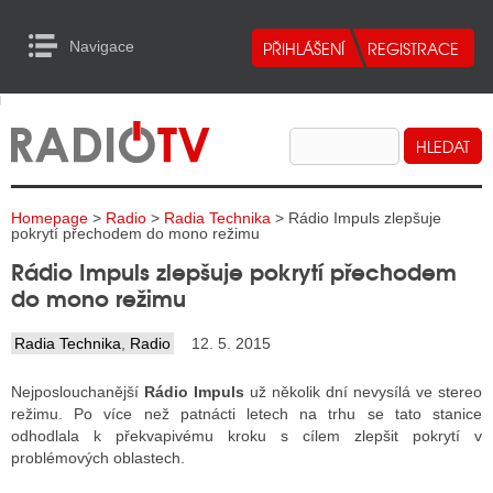
Navigace
urn to Content
Navigace
E
ALITY RADIA
ALITY TELEVIZE
Homepage
>
Radio
>
Radia Technika
> Rádio Impuls zlepšuje
ALITY INTERNET
pokrytí přechodem do mono režimu
Rádio Impuls zlepšuje pokrytí přechodem
ALITY TISK
do mono režimu
Radia Technika
,
Radio
12. 5. 2015
ALITY RADIA
Nejposlouchanější
Rádio Impuls
už několik dní nevysílá ve stereo
S RÁDIÍ
režimu. Po více než patnácti letech na trhu se tato stanice
odhodlala k překvapivému kroku s cílem zlepšit pokrytí v
ECHOVOST RÁDIÍ
problémových oblastech.
O VYSÍLAČE