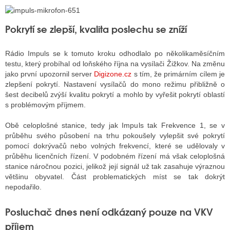
Pokrytí se zlepší, kvalita poslechu se zníží
ALITY TELEVIZE
 TELEVIZÍ
Rádio Impuls se k tomuto kroku odhodlalo po několikaměsíčním
testu, který probíhal od loňského října na vysílači Žižkov. Na změnu
VIZNÍ VYSÍLAČE
jako první upozornil server
Digizone.cz
s tím, že primárním cílem je
zlepšení pokrytí. Nastavení vysílačů do mono režimu přibližně o
šest decibelů zvýší kvalitu pokrytí a mohlo by vyřešit pokrytí oblastí
s problémovým příjmem.
ALITY INTERNET
Obě celoplošné stanice, tedy jak Impuls tak Frekvence 1, se v
RNETOVÁ RÁDIA
průběhu svého působení na trhu pokoušely vylepšit své pokrytí
pomocí dokrývačů nebo volných frekvencí, které se udělovaly v
RNETOVÉ STRÁNKY RÁDIÍ
průběhu licenčních řízení. V podobném řízení má však celoplošná
stanice náročnou pozici, jelikož její signál už tak zasahuje výraznou
RNETOVÉ STRÁNKY TV
většinu obyvatel. Část problematických míst se tak dokrýt
nepodařilo.
Posluchač dnes není odkázaný pouze na VKV
ALITY TISK
příjem