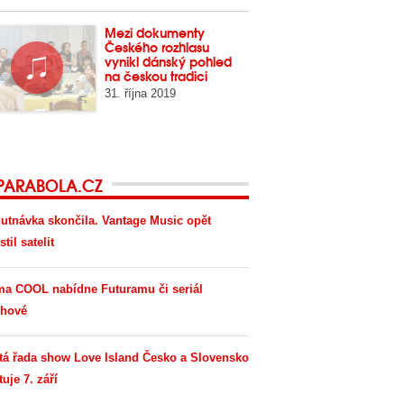
Mezi dokumenty
Českého rozhlasu
vynikl dánský pohled
na českou tradici
31. října 2019
PARABOLA.CZ
utnávka skončila. Vantage Music opět
til satelit
ma COOL nabídne Futuramu či seriál
hové
tá řada show Love Island Česko a Slovensko
tuje 7. září