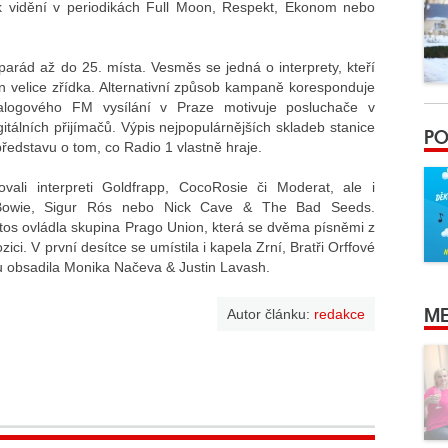
 vidění v periodikách Full Moon, Respekt, Ekonom nebo
parád až do 25. místa. Vesměs se jedná o interprety, kteří
n velice zřídka. Alternativní způsob kampaně koresponduje
alogového FM vysílání v Praze motivuje posluchače v
itálních přijímačů. Výpis nejpopulárnějších skladeb stanice
PO
edstavu o tom, co Radio 1 vlastně hraje.
li interpreti Goldfrapp, CocoRosie či Moderat, ale i
Bowie, Sigur Rós nebo Nick Cave & The Bad Seeds.
os ovládla skupina Prago Union, která se dvěma písněmi z
ci. V první desítce se umístila i kapela Zrní, Bratři Orffové
 obsadila Monika Načeva & Justin Lavash.
ME
Autor článku:
redakce