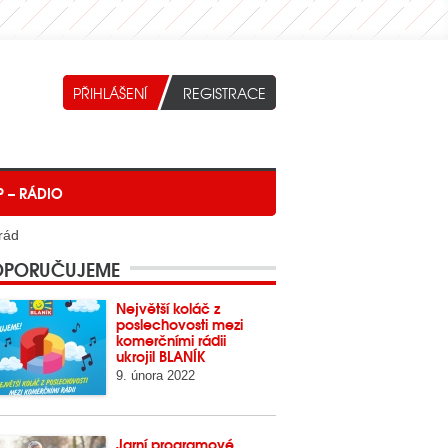
P – RÁDIO
rád
PORUČUJEME
Největší koláč z
poslechovosti mezi
komerčními rádii
ukrojil BLANÍK
9. února 2022
Jarní programové