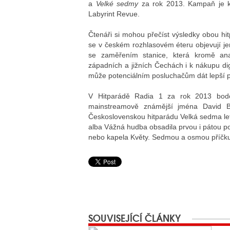
a
Velké sedmy
za rok 2013. Kampaň je k
Labyrint Revue.
Čtenáři si mohou přečíst výsledky obou hit
se v českém rozhlasovém éteru objevují je
se zaměřením stanice, která kromě an
západních a jižních Čechách i k nákupu dig
může potenciálním posluchačům dát lepší př
V Hitparádě Radia 1 za rok 2013 bodova
mainstreamově známější jména David 
Československou hitparádu Velká sedma let
alba Vážná hudba obsadila prvou i pátou pozi
nebo kapela Květy. Sedmou a osmou příčku
SOUVISEJÍCÍ ČLÁNKY