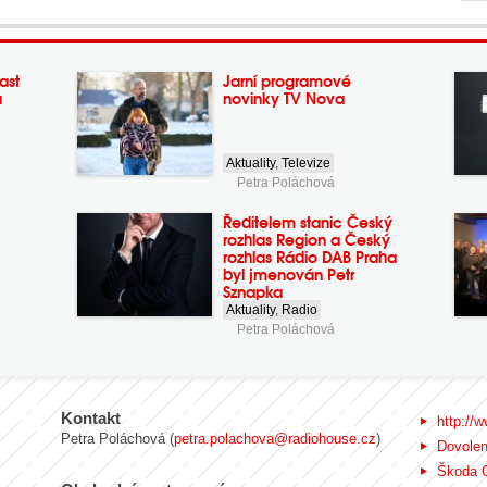
ast
Jarní programové
a
novinky TV Nova
Aktuality
,
Televize
Petra Poláchová
Ředitelem stanic Český
rozhlas Region a Český
rozhlas Rádio DAB Praha
byl jmenován Petr
Sznapka
Aktuality
,
Radio
Petra Poláchová
Kontakt
http://w
Petra Poláchová (
petra.polachova@radiohouse.cz
)
Dovole
Škoda 