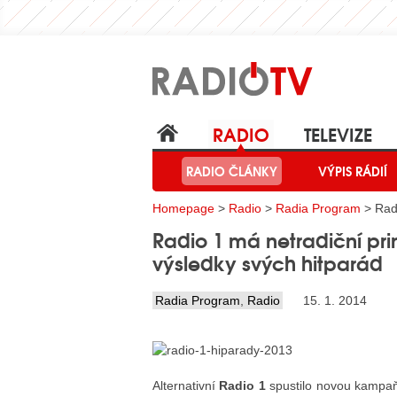
RADIO
TELEVIZE
RADIO ČLÁNKY
VÝPIS RÁDIÍ
Homepage
>
Radio
>
Radia Program
> Radi
Radio 1 má netradiční pr
výsledky svých hitparád
Radia Program
,
Radio
15. 1. 2014
Alternativní
Radio 1
spustilo novou kampaň,