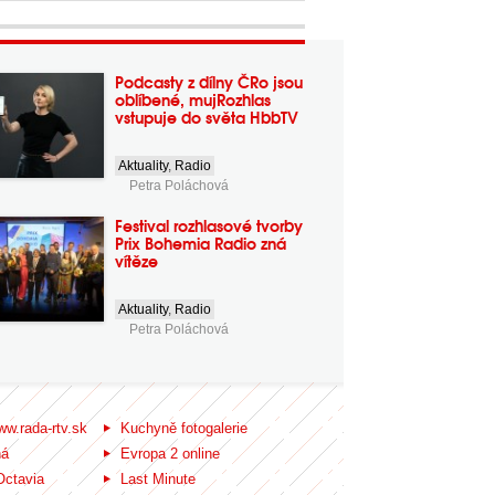
Podcasty z dílny ČRo jsou
oblíbené, mujRozhlas
vstupuje do světa HbbTV
Aktuality
,
Radio
Petra Poláchová
Festival rozhlasové tvorby
Prix Bohemia Radio zná
vítěze
Aktuality
,
Radio
Petra Poláchová
ww.rada-rtv.sk
Kuchyně fotogalerie
ná
Evropa 2 online
Octavia
Last Minute