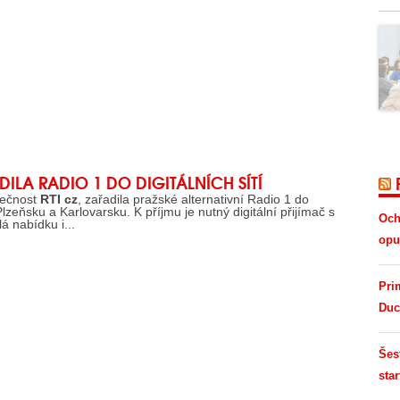
ILA RADIO 1 DO DIGITÁLNÍCH SÍTÍ
olečnost
RTI cz
, zařadila pražské alternativní Radio 1 do
Plzeňsku a Karlovarsku. K příjmu je nutný digitální přijímač s
Och
 nabídku i...
opus
Pri
Duc
Šes
star