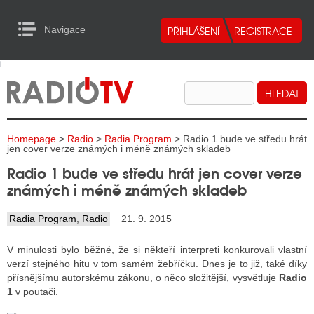
Navigace
urn to Content
Navigace
E
ALITY RADIA
ALITY TELEVIZE
Homepage
>
Radio
>
Radia Program
> Radio 1 bude ve středu hrát
ALITY INTERNET
jen cover verze známých i méně známých skladeb
Radio 1 bude ve středu hrát jen cover verze
ALITY TISK
známých i méně známých skladeb
Radia Program
,
Radio
21. 9. 2015
ALITY RADIA
V minulosti bylo běžné, že si někteří interpreti konkurovali vlastní
S RÁDIÍ
verzí stejného hitu v tom samém žebříčku. Dnes je to již, také díky
přísnějšímu autorskému zákonu, o něco složitější, vysvětluje
Radio
ECHOVOST RÁDIÍ
1
v poutači.
O VYSÍLAČE