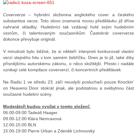
Coververze
– hybridní složenina anglického cover a českého
ALITY TELEVIZE
substantiva verze. Toto slovo znamená novou předělávku již dříve
nahrané skladby. Hudebníci tak vzdávají hold svým hudebním
 TELEVIZÍ
vzorům, či talentovaným současníkům. Častokrát coververze
dokonce převyšuje originál.
VIZNÍ VYSÍLAČE
V minulosti bylo běžné, že si někteří interpreti konkurovali vlastní
verzí stejného hitu v tom samém žebříčku. Dnes je to již, také díky
přísnějšímu autorskému zákonu, o něco složitější. Přesto i nadále
ALITY INTERNET
vznikají celé kompilace coververzí, či koncertních předělávek.
RNETOVÁ RÁDIA
Na Radiu 1 ve středu 23. září neuslyší posluchači pouze Knockin’
on Heavens Door stokrát jinak, ale podstatnou a svébytnou část
RNETOVÉ STRÁNKY RÁDIÍ
současné hudební scény.
RNETOVÉ STRÁNKY TV
Moderátoři budou vysílat v tomto složení:
06:00-09:00 Tadeáš Haager
09:00-12:00 Klára Nemravová
12:00-15:00 BLN
ALITY TISK
15:00-19:00 Pierre Urban a Zdeněk Lichnovský