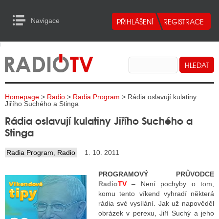
Navigace
urn to Content
Navigace
E
ALITY RADIA
ALITY TELEVIZE
Homepage
>
Radio
>
Radia Program
> Rádia oslavují kulatiny
ALITY INTERNET
Jiřího Suchého a Stinga
Rádia oslavují kulatiny Jiřího Suchého a
ALITY TISK
Stinga
Radia Program
,
Radio
1. 10. 2011
ALITY RADIA
PROGRAMOVÝ PRŮVODCE
S RÁDIÍ
Radio
TV
– Není pochyby o tom,
komu tento víkend vyhradí některá
ECHOVOST RÁDIÍ
rádia své vysílání. Jak už napověděl
obrázek v perexu, Jiří Suchý a jeho
O VYSÍLAČE