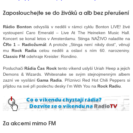
Zaposlouchejte se do živáků a alb bez přerušení
Rádio Bonton
odvysílá v neděli v rámci cyklu Bonton LIVE! živé
vystoupení Caro Emerald – Live At The Heineken Music Hall.
Koncert se konal letos v Amsterdamu. Stinga NAŽIVO naladíte na
ČRo 1 – Radiožurnál
. A protože „Stinga není nikdy dost“, věnují
mu
Rock Radia
celou neděli a oslaví s ním 60. narozeniny.
Classic FM
odehraje Kreisler: Rondino.
Posluchači
Rádia Čas Rock
tento víkend uslyší Uriah Heep a jejich
Demons & Wizards. Whitesnake se svým stejnojmenným albem
zazní ve vysílání
Gama Radia
. Příznivci Red Hot Chili Peppers si
přijdou na své při poslechu desky I’m With You na
Rock Radiu
.
Za akcemi mimo FM