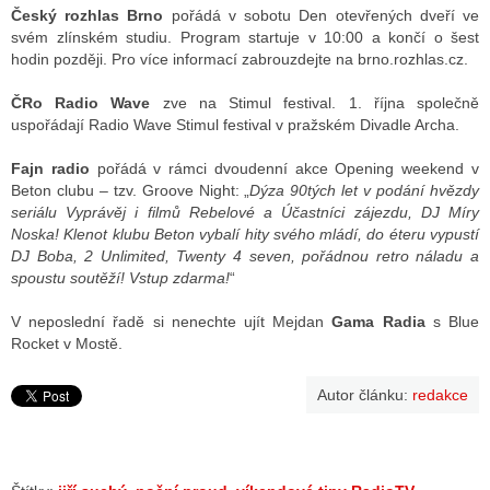
Český rozhlas Brno
pořádá v sobotu Den otevřených dveří ve
svém zlínském studiu. Program startuje v 10:00 a končí o šest
hodin později. Pro více informací zabrouzdejte na brno.rozhlas.cz.
ČRo Radio Wave
zve na Stimul festival. 1. října společně
uspořádají Radio Wave Stimul festival v pražském Divadle Archa.
Fajn radio
pořádá v rámci dvoudenní akce Opening weekend v
Beton clubu – tzv. Groove Night: „
Dýza 90tých let v podání hvězdy
seriálu Vyprávěj i filmů Rebelové a Účastníci zájezdu, DJ Míry
Noska! Klenot klubu Beton vybalí hity svého mládí, do éteru vypustí
DJ Boba, 2 Unlimited, Twenty 4 seven, pořádnou retro náladu a
spoustu soutěží! Vstup zdarma!
“
V neposlední řadě si nenechte ujít Mejdan
Gama Radia
s Blue
Rocket v Mostě.
Autor článku:
redakce