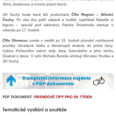
Jiřinu Jiráskovou a mnoho jiných herců.
Jiří Suchý bude bavit též posluchače
ČRo Region – Střední
GY
Čechy
. Po oba dny patří zábavě a hudbě, například Nalaďte si
legraci – speciál pod taktovkou Patrika Rozehnala startuje o
 SE STÁT BLOGEREM
víkendu po 17. hodině.
EX BLOGERA
ČRo Olomouc
uvede v neděli po 15. hodině původní rozhlasové
povídky Ukradená láska a Nevstoupíš dvakrát do jedné ženy.
Cyklus Počteníčko nabízí tedy Jana Sulovského a jeho sbírku
Dvakrát o lásce. V režii Michala Bureše účinkují Miroslav Hruška a
UZE
Jiří Suchý.
X DISKUTÉRA NA RADIOTV
IV STARŠÍCH DISKUZÍ
PDF DOKUMENT:
VÍKENDOVÉ TIPY PRO 39. TÝDEN
Tematické vysílání a soutěže