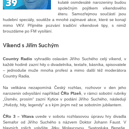
kulaté osmdesáté narozeniny budou
společným pojítkem víkendového
éteru. Samozřejmou součástí jsou
ALITY TELEVIZE
hudební speciály, soutěže a mnohé zajímavé akce, které se konají
mimo VKV. Přijměte pozvání tradiční víkendové tipy, s nimiž
 TELEVIZÍ
brouzdáme po FM vysílání.
VIZNÍ VYSÍLAČE
Víkend s Jiřím Suchým
Country Radio
vyhradilo oslavám Jiřího Suchého celý víkend, v
ALITY INTERNET
každé hodině zazní hity o divadelníka, textaře, básníka, spisovatele
– jednoduše muže mnoha profesí a mimo další též moderátora
RNETOVÁ RÁDIA
Country Radia.
RNETOVÉ STRÁNKY RÁDIÍ
Na velikána nezapomíná Český rozhlas, rozhovor v den jeho
narozenin odvysílání například
ČRo Plzeň
, v rámci sobotní rubriky
RNETOVÉ STRÁNKY TV
„Úsměv, prosím“ zazní Kytice v podání Jiřího Suchého, následují
„Hvězdy, hity, legendy“ a s kým jiným než se sobotním jubilantem.
ČRo 3 – Vltava
uvede v sobotu rozhlasovou úpravu hry divadla
ALITY TISK
Semafor od Jiřího Suchého s názvem Doktor Johann Faust. V
hlavních rolích uslyšíte Jitku Molavcovou, Svatopluka Beneše,