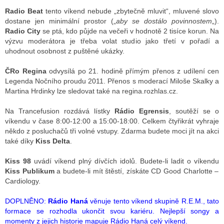
Radio Beat
tento víkend nebude „zbytečně mluvit“, mluvené slovo
dostane jen minimální prostor („
aby se dostálo povinnostem
„).
Radio City
se ptá, kdo půjde na večeři v hodnotě 2 tisíce korun. Na
výzvu moderátora je třeba volat studio jako třetí v pořadí a
uhodnout osobnost z puštěné ukázky.
ČRo Regina
odvysílá po 21. hodině přímým přenos z udílení cen
Legenda Nočního proudu 2011. Přenos s moderací Miloše Skalky a
Martina Hrdinky lze sledovat také na regina.rozhlas.cz.
Na Trancefusion rozdává lístky
Rádio Egrensis
, soutěží se o
víkendu v čase 8:00-12:00 a 15:00-18:00. Celkem čtyřikrát vyhraje
někdo z posluchačů tři volné vstupy. Zdarma budete moci jít na akci
také díky
Kiss Delta
.
Kiss 98
uvádí víkend plný dívčích idolů. Budete-li ladit o víkendu
Kiss Publikum
a budete-li mít štěstí, získáte CD Good Charlotte –
Cardiology.
DOPLNĚNO:
Rádio Haná
věnuje tento víkend skupině R.E.M., tato
formace se rozhodla ukončit svou kariéru. Nejlepší songy a
momenty z jejich historie mapuje Rádio Haná celý víkend.