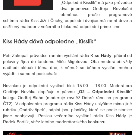
„Odpolední Kisslík“ má jako průvodce
dva jmenovce Ondřeje. Revoluční
obměnou prošlo programové
ALITY TELEVIZE
schéma rádia Kiss Jižní Čechy, odpolední dvojice má ranní drive a
ostřílený matador z večerního bloku má odpolední prime-time.
 TELEVIZÍ
Kiss Hády dává odpoledne „Kisslík“
VIZNÍ VYSÍLAČE
Petr Zakopal, průvodce ranním vysílání rádia
Kiss Hády
, přibral od
poloviny října do tandemu Míšu Migotovou. Oba moderátoři vždy
ALITY INTERNET
nadhodí aktuální téma dne, k němuž se během vysílání mohou
vyjádřit i samotní posluchači.
RNETOVÁ RÁDIA
Novinkou je odpolední vysílací blok 15:00 – 18:00. Moderátora
RNETOVÉ STRÁNKY RÁDIÍ
Ondřeje Nováka doplňuje v pásmu „
O2 – Odpolední Kisslík
“
kolega Ondřej Blaho (moderuje rovněž Dobré ráno na programu
RNETOVÉ STRÁNKY TV
ČT2). V odpoledním programu rádia Kiss Hády uslyšíme mimo jiné
rubriku „Ondrův špek“, náplní jsou písničky, které se podle stanice
jinde neobjevují. Posilou večerního vysílání rádia Kiss Hády je
Radek Bortlík, vítěz letního moderátorského konkurzu.
ALITY TISK