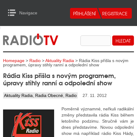
Navigace
urn to Content
Navigace
E
ALITY RADIA
ALITY TELEVIZE
Homepage
>
Radio
>
Aktuality Radia
> Rádia Kiss přišla s novým
ALITY INTERNET
programem, úpravy stihly ranní a odpolední show
Rádia Kiss přišla s novým programem,
ALITY TISK
úpravy stihly ranní a odpolední show
Aktuality Radia
,
Radia Obecné
,
Radio
27. 11. 2012
ALITY RADIA
Poměrně významné, neřkuli radikální
S RÁDIÍ
změny představila rádia Kiss během
letošního podzimu. Stručně vám je
ECHOVOST RÁDIÍ
dnes představíme. Novou odpolední
show má například rádio Kiss Hády,
O VYSÍLAČE