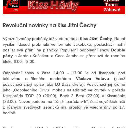
GY
Revoluční novinky na Kiss Jižní Čechy
 SE STÁT BLOGEREM
Výrazné změny proběhly též v éteru rádia
Kiss Jižní Čechy
. Ranní
EX BLOGERA
vysílání dosud probíhalo ve formátu Jukeboxu, posluchači mohli
posílat svá přání na písničky. Populární odpolední show
Double
párty
s Jardou Košatkou a Coco Jambo se přesouvá do ranního
bloku 6:00 – 9:00.
UZE
Odpolední show v čase 14:00 – 17:00 je od listopadu pod
X DISKUTÉRA NA RADIOTV
taktovkou ostříleného moderátora
Václava Votavu
(jehož
posluchači znají spíše jako DJ Basslickera). Posluchači jej kromě
IV STARŠÍCH DISKUZÍ
jeho „Odpoledního Drivu“ mohou naladit též ve čtvrtek v pořadu
Kissparáda TOP 20 (20:00), Back 2 Best (22:00) a Kissmánie
(23:00). Novou podobu má též „Hitparáda v 5″, šest největších hitů
z různých světových žebříčků má prostor ve všední dny po 17.
hodině.