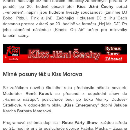
Stanice nasazuje též řadu dalších tematicky zaměřených pořadů. V
pondělí po 20. hodině obsadí éter
Kiss Jižní Čechy
pořad
„Fenomén“, náplní jsou hudební hvězdy současnosti (zmiňme DJ
Bobo, Pitbull, Pink a jiní). Začínající i zkušení DJ z jihu Čech
dostanou prostor v úterý po 20. hodině ve formátu „Hej Mr. DJ“. Po
jeho skončení následuje „Kinetic On Air“ určen pro milovníky
taneční scény.
Mírné posuny též u Kiss Morava
Se začátkem nového školního roku představilo několik novinek.
Moderátor
René Kuboš
se přesunul z odpolední show do
„Ranního nášupu“, posluchače budí po boku Moniky Dudové-
Sztefkové. V odpoledním bloku „
Kiss Emergency
“ doplní Jakuba
Karcha Barbara Matosová.
Programové schéma doplnila i
Retro Párty Show
, každou středu
po 21. hodině přivítá posluchače dvojice Patrika Mácha – Zuzana