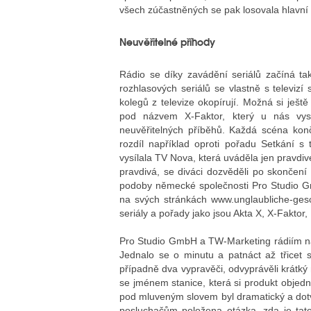
všech zúčastněných se pak losovala hlavní c
Neuvěřitelné příhody
Rádio se díky zavádění seriálů začíná tak
rozhlasových seriálů se vlastně s televiz
kolegů z televize okopírují. Možná si ješ
pod názvem X-Faktor, který u nás vysíl
neuvěřitelných příběhů. Každá scéna konč
rozdíl například oproti pořadu Setkání s
vysílala TV Nova, která uváděla jen pravdivé
pravdivá, se diváci dozvěděli po skončen
podoby německé společnosti Pro Studio Gm
na svých stránkách www.unglaubliche-geschi
seriály a pořady jako jsou Akta X, X-Faktor, 
Pro Studio GmbH a TW-Marketing rádiím nab
Jednalo se o minutu a patnáct až třicet s
případně dva vypravěči, odvyprávěli krátk
se jménem stanice, která si produkt objedn
pod mluveným slovem byl dramatický a dotv
posluchačům položena otázka, zda je tato