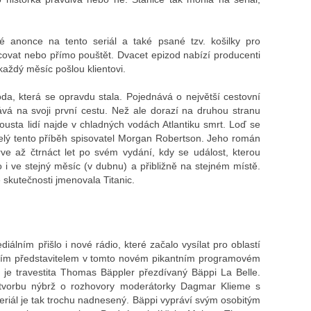
né anonce na tento seriál a také psané tzv. košilky pro
covat nebo přímo pouštět. Dvacet epizod nabízí producenti
aždý měsíc pošlou klientovi.
da, která se opravdu stala. Pojednává o největší cestovní
vá na svoji první cestu. Než ale dorazí na druhou stranu
ousta lidí najde v chladných vodách Atlantiku smrt. Loď se
o celý tento příběh spisovatel Morgan Robertson. Jeho román
ve až čtrnáct let po svém vydání, kdy se událost, kterou
 i ve stejný měsíc (v dubnu) a přibližně na stejném místě.
e skutečnosti jmenovala Titanic.
álním přišlo i nové rádio, které začalo vysílat pro oblastí
ním představitelem v tomto novém pikantním programovém
, je travestita Thomas Bäppler přezdívaný Bäppi La Belle.
 tvorbu nýbrž o rozhovory moderátorky Dagmar Klieme s
iál je tak trochu nadnesený. Bäppi vypráví svým osobitým