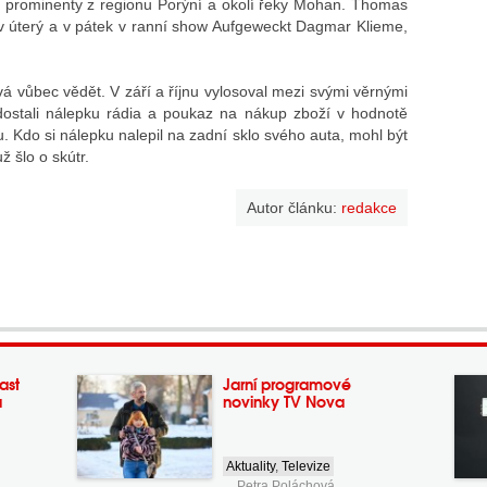
s prominenty z regionu Porýní a okolí řeky Mohan. Thomas
y v úterý a v pátek v ranní show Aufgeweckt Dagmar Klieme,
á vůbec vědět. V září a říjnu vylosoval mezi svými věrnými
dostali nálepku rádia a poukaz na nákup zboží v hodnotě
. Kdo si nálepku nalepil na zadní sklo svého auta, mohl být
ž šlo o skútr.
Autor článku:
redakce
ast
Jarní programové
a
novinky TV Nova
Aktuality
,
Televize
Petra Poláchová