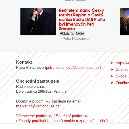
Ředitelem stanic Český
rozhlas Region a Český
rozhlas Rádio DAB Praha
byl jmenován Petr
Sznapka
Aktuality
,
Radio
Petra Poláchová
Kontakt
http://w
Petra Poláchová (
petra.polachova@radiohouse.cz
)
Dovole
Škoda 
Obchodní zastoupení
Značkov
Radiohouse s.r.o.
Bělehradská 299/132, Praha 2
Dotazy a připomínky zasílejte na email
marketing@radiohouse.cz
Všeobecné podmínky
/
Soutěžní podmínky
/
Zásady používání souborů cookie a zpracování údajů