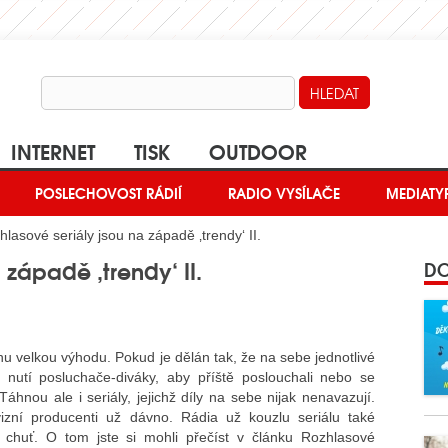
INTERNET
TISK
OUTDOOR
POSLECHOVOST RÁDIÍ
RADIO VYSÍLAČE
MEDIATY
lasové seriály jsou na západě ‚trendy‘ II.
 západě ‚trendy‘ II.
DO
nu velkou výhodu. Pokud je dělán tak, že na sebe jednotlivé
í, nutí posluchače-diváky, aby příště poslouchali nebo se
 Táhnou ale i seriály, jejichž díly na sebe nijak nenavazují.
vizní producenti už dávno. Rádia už kouzlu seriálu také
a chuť. O tom jste si mohli přečíst v článku Rozhlasové