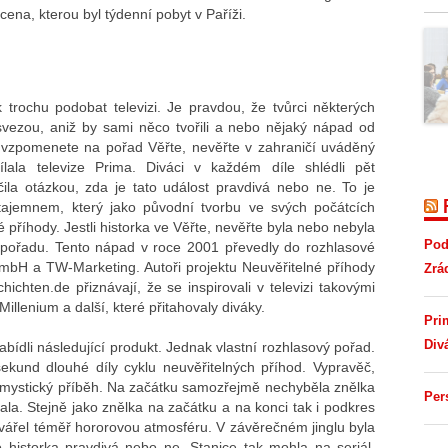
ena, kterou byl týdenní pobyt v Paříži.
 trochu podobat televizi. Je pravdou, že tvůrci některých
í svezou, aniž by sami něco tvořili a nebo nějaký nápad od
tě vzpomenete na pořad Věřte, nevěřte v zahraničí uváděný
ala televize Prima. Diváci v každém díle shlédli pět
ila otázkou, zda je tato událost pravdivá nebo ne. To je
 tajemnem, který jako původní tvorbu ve svých počátcích
 příhody. Jestli historka ve Věřte, nevěřte byla nebo nebyla
Pod
í pořadu. Tento nápad v roce 2001 převedly do rozhlasové
bH a TW-Marketing. Autoři projektu Neuvěřitelné příhody
Zrá
chten.de přiznávají, že se inspirovali v televizi takovými
Millenium a další, které přitahovaly diváky.
Pri
Div
ídli následující produkt. Jednak vlastní rozhlasový pořad.
ekund dlouhé díly cyklu neuvěřitelných příhod. Vypravěč,
ý mystický příběh. Na začátku samozřejmě nechyběla znělka
Per
ala. Stejně jako znělka na začátku a na konci tak i podkres
ářel téměř hororovou atmosféru. V závěrečném jinglu byla
 historka pravdivá nebo ne. Stanice tak mohla na seriál,