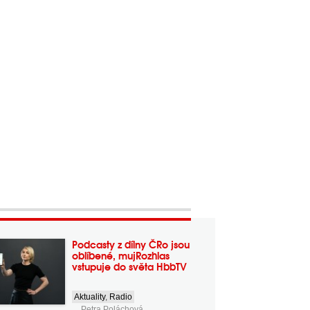
Podcasty z dílny ČRo jsou
oblíbené, mujRozhlas
vstupuje do světa HbbTV
Aktuality
,
Radio
Petra Poláchová