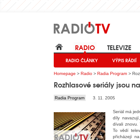
RADIO
TELEVIZE
RADIO ČLÁNKY
VÝPIS RÁDIÍ
Homepage
>
Radio
>
Radia Program
> Rozh
Rozhlasové seriály jsou na
Radia Program
3. 11. 2005
Seriál má jed
díly navazuj
dívali znovu.
To vědí tele
přicházejí n