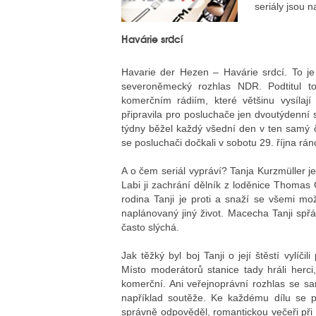
seriály jsou 
Havárie srdcí
Havarie der Hezen – Havárie srdcí. To je
severoněmecký rozhlas NDR. Podtitul to
komerčním rádiím, které většinu vysílají 
připravila pro posluchače jen dvoutýdenní se
týdny běžel každý všední den v ten samý č
se posluchači dočkali v sobotu 29. října ráno
A o čem seriál vypráví? Tanja Kurzmüller 
Labi ji zachrání dělník z loděnice Thomas 
rodina Tanji je proti a snaží se všemi mož
naplánovaný jiný život. Macecha Tanji spřá
často slýchá.
Jak těžký byl boj Tanji o její štěstí vylíč
Místo moderátorů stanice tady hráli herci,
komerční. Ani veřejnoprávní rozhlas se 
například soutěže. Ke každému dílu se p
správně odpověděl, romantickou večeři při