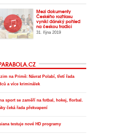
Mezi dokumenty
Českého rozhlasu
vynikl dánský pohled
na českou tradici
31. října 2019
PARABOLA.CZ
zim na Primě: Návrat Polabí, třetí řada
dců a více kriminálek
ma sport se zaměří na fotbal, hokej, florbal.
áky čeká řada překvapení
siana testuje nové HD programy