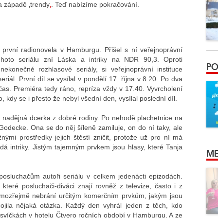
na západě ‚trendy
‚
. Teď nabízíme pokračování.
 první radionovela v Hamburgu. Přišel s ní veřejnoprávní
hoto seriálu zní Láska a intriky na NDR 90,3. Oproti
PO
nekonečné rozhlasové seriály, si veřejnoprávní instituce
riál. První díl se vysílal v pondělí 17. října v 8.20. Po dva
as. Premiéra tedy ráno, repríza vždy v 17.40. Vyvrcholení
, kdy se i přesto že nebyl všední den, vysílal poslední díl.
je nadějná dcerka z dobré rodiny. Po nehodě plachetnice na
Godecke. Ona se do něj šíleně zamiluje, on do ní taky, ale
nými prostředky jejich štěstí zničit, protože už pro ní má
dá intriky. Jistým tajemným prvkem jsou hlasy, které Tanja
ME
ili posluchačům autoři seriálu v celkem jedenácti epizodách.
 které posluchači-diváci znají rovněž z televize, často i z
samozřejmě nebrání určitým komerčním prvkům, jakým jsou
ojila nějaká otázka. Každý den vyhrál jeden z těch, kdo
 svíčkách v hotelu Čtvero ročních období v Hamburgu. A ze