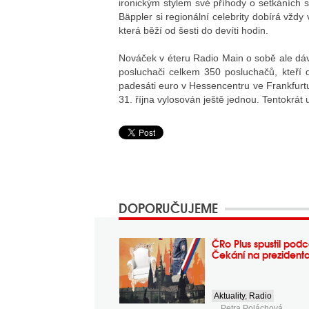
ironickým stylem své příhody o setkáních 
Bäppler si regionální celebrity dobírá vžd
která běží od šesti do devíti hodin.
Nováček v éteru Radio Main o sobě ale dáv
posluchači celkem 350 posluchačů, kteří 
padesáti euro v Hessencentru ve Frankfurtu
31. října vylosován ještě jednou. Tentokrát u
DOPORUČUJEME
ČRo Plus spustil podc
Čekání na prezident
Aktuality
,
Radio
Petra Poláchová