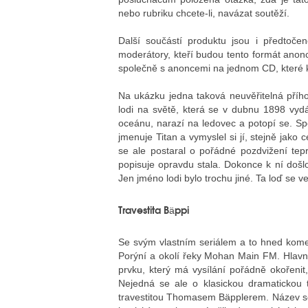
nebo rubriku chcete-li, navázat soutěží.
Další součástí produktu jsou i předtoče
moderátory, kteří budou tento formát anon
společně s anoncemi na jednom CD, které k
Na ukázku jedna taková neuvěřitelná přího
lodi na světě, která se v dubnu 1898 vydá
oceánu, narazí na ledovec a potopí se. Sp
jmenuje Titan a vymyslel si jí, stejně jak
se ale postaral o pořádné pozdvižení tepr
popisuje opravdu stala. Dokonce k ní došlo
Jen jméno lodi bylo trochu jiné. Ta loď se v
Travestita Bäppi
Se svým vlastním seriálem a to hned komedi
Porýní a okolí řeky Mohan Main FM. Hlav
prvku, který má vysílání pořádně okořenit
Nejedná se ale o klasickou dramatickou
travestitou Thomasem Bäpplerem. Název ser