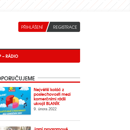
P – RÁDIO
PORUČUJEME
Největší koláč z
poslechovosti mezi
komerčními rádii
ukrojil BLANÍK
9. února 2022
Jarní programové