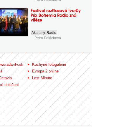
Festival rozhlasové tvorby
Prix Bohemia Radio zná
vítěze
Aktuality
,
Radio
Petra Poláchová
ww.rada-rtv.sk
Kuchyně fotogalerie
ná
Evropa 2 online
Octavia
Last Minute
é oblečení