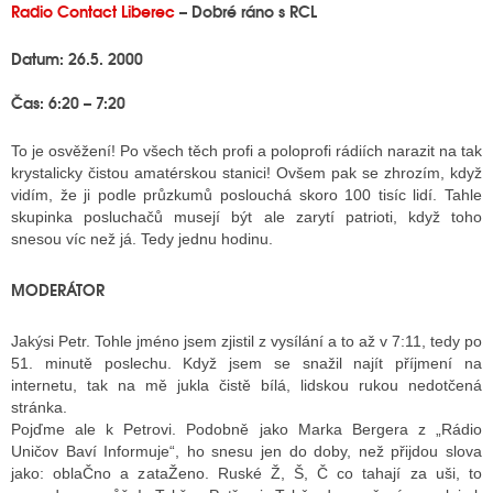
Radio Contact Liberec
– Dobré ráno s RCL
Datum: 26.5. 2000
ALITY TELEVIZE
Čas: 6:20 – 7:20
 TELEVIZÍ
To je osvěžení! Po všech těch profi a poloprofi rádiích narazit na tak
VIZNÍ VYSÍLAČE
krystalicky čistou amatérskou stanici! Ovšem pak se zhrozím, když
vidím, že ji podle průzkumů poslouchá skoro 100 tisíc lidí. Tahle
skupinka posluchačů musejí být ale zarytí patrioti, když toho
snesou víc než já. Tedy jednu hodinu.
ALITY INTERNET
RNETOVÁ RÁDIA
MODERÁTOR
RNETOVÉ STRÁNKY RÁDIÍ
Jakýsi Petr. Tohle jméno jsem zjistil z vysílání a to až v 7:11, tedy po
51. minutě poslechu. Když jsem se snažil najít příjmení na
RNETOVÉ STRÁNKY TV
internetu, tak na mě jukla čistě bílá, lidskou rukou nedotčená
stránka.
Pojďme ale k Petrovi. Podobně jako Marka Bergera z „Rádio
ALITY TISK
Uničov Baví Informuje“, ho snesu jen do doby, než přijdou slova
jako: oblaČno a zataŽeno. Ruské Ž, Š, Č co tahají za uši, to