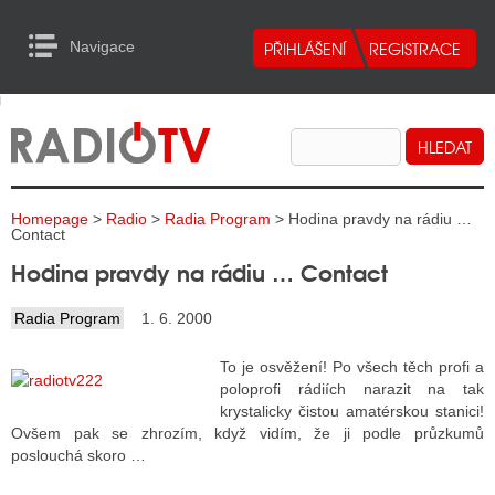
Navigace
urn to Content
Navigace
E
ALITY RADIA
ALITY TELEVIZE
Homepage
>
Radio
>
Radia Program
> Hodina pravdy na rádiu …
ALITY INTERNET
Contact
Hodina pravdy na rádiu … Contact
ALITY TISK
Radia Program
1. 6. 2000
ALITY RADIA
To je osvěžení! Po všech těch profi a
poloprofi rádiích narazit na tak
S RÁDIÍ
krystalicky čistou amatérskou stanici!
Ovšem pak se zhrozím, když vidím, že ji podle průzkumů
ECHOVOST RÁDIÍ
poslouchá skoro …
O VYSÍLAČE