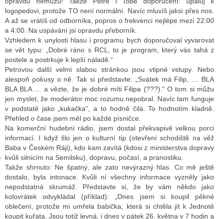
opravdu nemůžu! Takže Petře i Tobě doporučení: upaluj k
logopedovi, protože TO není normální. Navíc mluvíš jaksi přes nos.
A až se vrátíš od odborníka, popros o frekvenci nejlépe mezi 22:00
a 4:00. Na uspávání jsi opravdu přeborník.
GY
Vzhledem k unylosti hlasu i programu bych doporučoval vyvarovat
se vět typu: „Dobré ráno s RCL, to je program, který vás tahá z
 SE STÁT BLOGEREM
postele a postrkuje k lepší náladě.“
Petrovou další velmi slabou stránkou jsou vtipné vstupy. Nebo
EX BLOGERA
alespoň pokusy o ně. Tak si představte: „Svátek má Filip, … BLA
BLA BLA … a vězte, že je dobré míti Filipa (???).“ O tom si můžu
jen myslet, že moderátor moc rozumu nepobral. Navíc tam funguje
v podstatě jako „kukačka“, a to hodně čilá. To hodnotím kladně.
UZE
Přehled o čase jsem měl po každé písničce.
X DISKUTÉRA NA RADIOTV
Na komerční hudební rádio, jsem dostal překvapivě velkou porci
informací. I když šlo jen o kulturní tip (otevření schodiště na věž
IV STARŠÍCH DISKUZÍ
Baba v Českém Ráji), kdo kam zavítá (kdosi z ministerstva dopravy
kvůli silnicím na Semilsku), dopravu, počasí, a pranostiku.
Takže shrnuto: Ne špatný, ale zato nevýrazný hlas. Co mě ještě
dostalo, byla intonace. Kvůli ní všechny informace vyzněly jako
nepodstatná skrumáž. Představte si, že by vám někdo jako
kolovrátek odvykládal (příklad): „Dnes jsem si koupil pěkné
oblečení, protože mi umřela babička, která si chtěla jít k Jednotě
koupit kuřata. Jsou totiž levná, i dnes v pátek 26. května v 7 hodin a