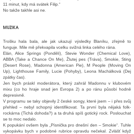
11 minut, kdy má svátek Filip.“
No takže takhle asi ne.
MUZIKA
Trošku hala bala, ale jak ukazují výsledky Blaníku, zřejmě to
funguje. Mile mě překvapila vcelku svižná linka celého rána.
Elán, Alice Springs (Pondělí), Stevie Wonder (Chemical Love),
ABBA (Take a Chance On Me), Žlutej pes (Tráva), Smokie, Sting
(Desert Rose), Madonna (American Pie), M People (Moving On
Up), Lighthouse Family, Lucie (Pohyby), Leona Machálková (Dej
zpátky čas).
Jen bych práskl moderátora, který zahrál Madonnu v klubovém
mixu (co ho hraje snad jen Evropa 2) a po ránu působí hodně
depresivně.
V programu se taky objevily 2 české songy, které jsem – i přes svůj
přehled – nebyl schopný identifikovat. Ta první byla nějaká folk-
rockárna (Tichá dohoda?) a ta druhá spíš gotický rock. Poslouchat
se to moc nedalo.
K popukání ovšem byla „Písnička pro dnešní den – Smokie“. Tuhle
vykopávku bych v podobné rubrice opravdu nečekal. Zvlášť když