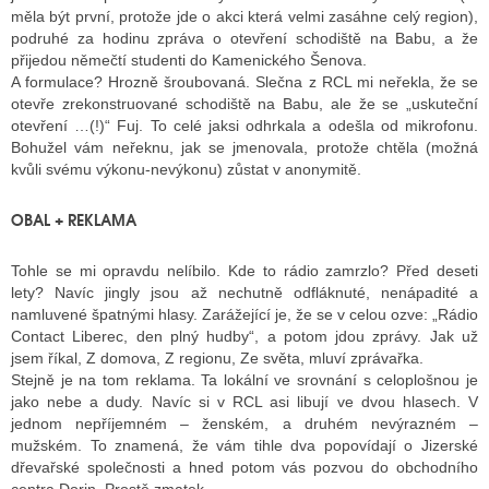
měla být první, protože jde o akci která velmi zasáhne celý region),
podruhé za hodinu zpráva o otevření schodiště na Babu, a že
přijedou němečtí studenti do Kamenického Šenova.
A formulace? Hrozně šroubovaná. Slečna z RCL mi neřekla, že se
otevře zrekonstruované schodiště na Babu, ale že se „uskuteční
otevření …(!)“ Fuj. To celé jaksi odhrkala a odešla od mikrofonu.
Bohužel vám neřeknu, jak se jmenovala, protože chtěla (možná
kvůli svému výkonu-nevýkonu) zůstat v anonymitě.
OBAL + REKLAMA
Tohle se mi opravdu nelíbilo. Kde to rádio zamrzlo? Před deseti
lety? Navíc jingly jsou až nechutně odfláknuté, nenápadité a
namluvené špatnými hlasy. Zarážející je, že se v celou ozve: „Rádio
Contact Liberec, den plný hudby“, a potom jdou zprávy. Jak už
jsem říkal, Z domova, Z regionu, Ze světa, mluví zprávařka.
Stejně je na tom reklama. Ta lokální ve srovnání s celoplošnou je
jako nebe a dudy. Navíc si v RCL asi libují ve dvou hlasech. V
jednom nepříjemném – ženském, a druhém nevýrazném –
mužském. To znamená, že vám tihle dva popovídají o Jizerské
dřevařské společnosti a hned potom vás pozvou do obchodního