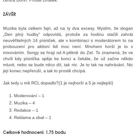
centra Dorin. Prostě zmatek.
ZÁVĚR
Muzika byla celkem fajn, až na ty dva excesy. Myslím, že slogan
„Den plný hudby“ odpovídá, protože za hodinu stačili zahrát
neuvěřitelných 14 písniček, ale v kombinaci s moderátorem to na
probouzení pro aktivní lidi moc není. Mnohem horší je to s
mixováním. Songy se hrají od A pěkně do Zet. To znamená, že ve
chvíli kdy písnička spěje ke konci a čekáte, že už začne někdo
mluvit, nebo se bude něco dít, tak nic. Je to tak na nahrávání. Nic
její konec nepřeruší, a tak to prostě chcípá.
Jak tedy u mě RCL dopadlo?(1 je nejhorší a 5 je nejlepší)
Moderování – 1
Muzika – 4
Redakce – 1
Reklama a obal – 1
Celkové hodnocení: 1.75 bodu