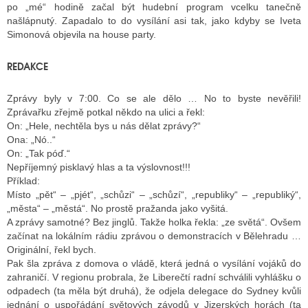
po „mé“ hodině začal být hudební program vcelku tanečně
našlápnutý. Zapadalo to do vysílání asi tak, jako kdyby se Iveta
Simonová objevila na house party.
REDAKCE
Zprávy byly v 7:00. Co se ale dělo … No to byste nevěřili!
Zprávařku zřejmě potkal někdo na ulici a řekl:
On: „Hele, nechtěla bys u nás dělat zprávy?“
Ona: „Nó..“
On: „Tak póď.“
Nepříjemný pisklavý hlas a ta výslovnost!!!
Příklad:
Místo „pět“ – „pjét“, „schůzi“ – „schůzí“, „republiky“ – „republiký“,
„města“ – „městá“. No prostě pražanda jako vyšitá.
A zprávy samotné? Bez jinglů. Takže holka řekla: „ze světá“. Ovšem
začínat na lokálním rádiu zprávou o demonstracích v Bělehradu …
Originální, řekl bych.
Pak šla zpráva z domova o vládě, která jedná o vysílání vojáků do
zahraničí. V regionu probrala, že Liberečtí radní schválili vyhlášku o
odpadech (ta měla být druhá), že odjela delegace do Sydney kvůli
jednání o uspořádání světových závodů v Jizerských horách (ta