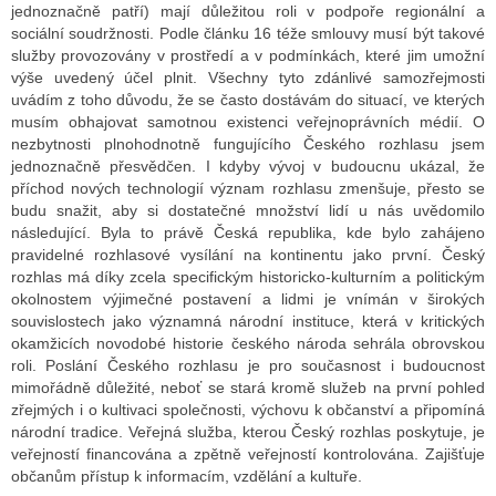
jednoznačně patří) mají důležitou roli v podpoře regionální a
sociální soudržnosti. Podle článku 16 téže smlouvy musí být takové
služby provozovány v prostředí a v podmínkách, které jim umožní
výše uvedený účel plnit. Všechny tyto zdánlivé samozřejmosti
uvádím z toho důvodu, že se často dostávám do situací, ve kterých
musím obhajovat samotnou existenci veřejnoprávních médií. O
nezbytnosti plnohodnotně fungujícího Českého rozhlasu jsem
jednoznačně přesvědčen. I kdyby vývoj v budoucnu ukázal, že
příchod nových technologií význam rozhlasu zmenšuje, přesto se
budu snažit, aby si dostatečné množství lidí u nás uvědomilo
následující. Byla to právě Česká republika, kde bylo zahájeno
pravidelné rozhlasové vysílání na kontinentu jako první. Český
rozhlas má díky zcela specifickým historicko-kulturním a politickým
okolnostem výjimečné postavení a lidmi je vnímán v širokých
souvislostech jako významná národní instituce, která v kritických
okamžicích novodobé historie českého národa sehrála obrovskou
roli. Poslání Českého rozhlasu je pro současnost i budoucnost
mimořádně důležité, neboť se stará kromě služeb na první pohled
zřejmých i o kultivaci společnosti, výchovu k občanství a připomíná
národní tradice. Veřejná služba, kterou Český rozhlas poskytuje, je
veřejností financována a zpětně veřejností kontrolována. Zajišťuje
občanům přístup k informacím, vzdělání a kultuře.