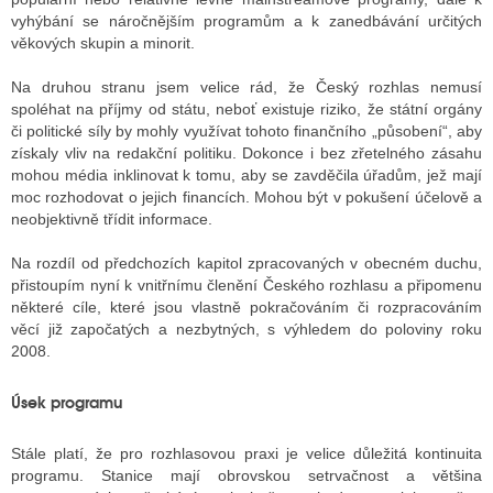
vyhýbání se náročnějším programům a k zanedbávání určitých
věkových skupin a minorit.
Na druhou stranu jsem velice rád, že Český rozhlas nemusí
spoléhat na příjmy od státu, neboť existuje riziko, že státní orgány
či politické síly by mohly využívat tohoto finančního „působení“, aby
získaly vliv na redakční politiku. Dokonce i bez zřetelného zásahu
mohou média inklinovat k tomu, aby se zavděčila úřadům, jež mají
moc rozhodovat o jejich financích. Mohou být v pokušení účelově a
neobjektivně třídit informace.
Na rozdíl od předchozích kapitol zpracovaných v obecném duchu,
přistoupím nyní k vnitřnímu členění Českého rozhlasu a připomenu
některé cíle, které jsou vlastně pokračováním či rozpracováním
věcí již započatých a nezbytných, s výhledem do poloviny roku
2008.
Úsek programu
Stále platí, že pro rozhlasovou praxi je velice důležitá kontinuita
programu. Stanice mají obrovskou setrvačnost a většina