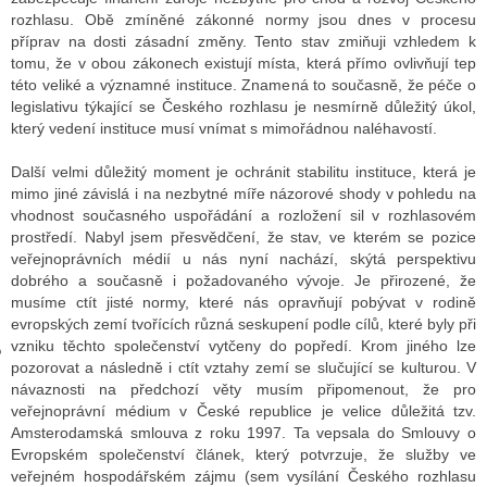
rozhlasu. Obě zmíněné zákonné normy jsou dnes v procesu
příprav na dosti zásadní změny. Tento stav zmiňuji vzhledem k
tomu, že v obou zákonech existují místa, která přímo ovlivňují tep
GY
této veliké a významné instituce. Znamená to současně, že péče o
legislativu týkající se Českého rozhlasu je nesmírně důležitý úkol,
 SE STÁT BLOGEREM
který vedení instituce musí vnímat s mimořádnou naléhavostí.
EX BLOGERA
Další velmi důležitý moment je ochránit stabilitu instituce, která je
mimo jiné závislá i na nezbytné míře názorové shody v pohledu na
vhodnost současného uspořádání a rozložení sil v rozhlasovém
prostředí. Nabyl jsem přesvědčení, že stav, ve kterém se pozice
UZE
veřejnoprávních médií u nás nyní nachází, skýtá perspektivu
dobrého a současně i požadovaného vývoje. Je přirozené, že
X DISKUTÉRA NA RADIOTV
musíme ctít jisté normy, které nás opravňují pobývat v rodině
evropských zemí tvořících různá seskupení podle cílů, které byly při
IV STARŠÍCH DISKUZÍ
vzniku těchto společenství vytčeny do popředí. Krom jiného lze
pozorovat a následně i ctít vztahy zemí se slučující se kulturou. V
návaznosti na předchozí věty musím připomenout, že pro
veřejnoprávní médium v České republice je velice důležitá tzv.
Amsterodamská smlouva z roku 1997. Ta vepsala do Smlouvy o
Evropském společenství článek, který potvrzuje, že služby ve
veřejném hospodářském zájmu (sem vysílání Českého rozhlasu