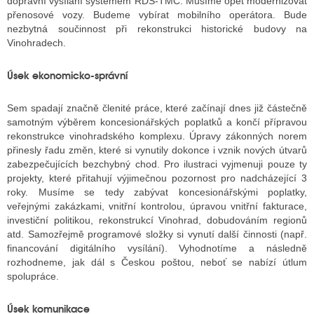
dopravní vysílání systémem RDS-TMC. Musíme opět modernizovat
přenosové vozy. Budeme vybírat mobilního operátora. Bude
nezbytná součinnost při rekonstrukci historické budovy na
Vinohradech.
Úsek ekonomicko-správní
Sem spadají značně členité práce, které začínají dnes již částečně
samotným výběrem koncesionářských poplatků a končí přípravou
rekonstrukce vinohradského komplexu. Úpravy zákonných norem
přinesly řadu změn, které si vynutily dokonce i vznik nových útvarů
zabezpečujících bezchybný chod. Pro ilustraci vyjmenuji pouze ty
projekty, které přitahují výjimečnou pozornost pro nadcházející 3
roky. Musíme se tedy zabývat koncesionářskými poplatky,
veřejnými zakázkami, vnitřní kontrolou, úpravou vnitřní fakturace,
investiční politikou, rekonstrukcí Vinohrad, dobudováním regionů
atd. Samozřejmě programové složky si vynutí další činnosti (např.
financování digitálního vysílání). Vyhodnotíme a následně
rozhodneme, jak dál s Českou poštou, neboť se nabízí útlum
spolupráce.
Úsek komunikace