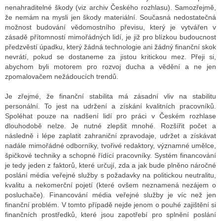
nenahraditelné škody (viz archiv Českého rozhlasu). Samozřejmě,
že nemám na mysli jen škody materiální. Současná nedostatečná
možnost budování vědomostního převisu, který je vytvářen v
zásadě přítomností mimořádných lidí, je již pro blízkou budoucnost
předzvěstí úpadku, který žádná technologie ani žádný finanční skok
nevrátí, pokud se dostaneme za jistou kritickou mez. Přeji si,
abychom byli motorem pro rozvoj ducha a vědění a ne jen
zpomalovačem nežádoucích trendů.
Je zřejmé, že finanční stabilita má zásadní vliv na stabilitu
personální. To jest na udržení a získání kvalitních pracovníků.
Spoléhat pouze na nadšení lidí pro práci v Českém rozhlase
dlouhodobě nelze. Je nutné zlepšit mnohé. Rozšířit počet a
následně i lépe zaplatit zahraniční zpravodaje, udržet a získávat
nadále mimořádné odborníky, tvořivé redaktory, významné umělce,
špičkové techniky a schopné řídící pracovníky. Systém financování
je tedy jeden z faktorů, které určují, zda a jak bude plněno náročné
poslání média veřejné služby s požadavky na politickou neutralitu,
kvalitu a nekomerční pojetí (které ovšem neznamená nezájem o
posluchače). Financování média veřejné služby je víc než jen
finanční problém. V tomto případě nejde jenom o pouhé zajištění si
finančních prostředků, které jsou zapotřebí pro splnění poslání