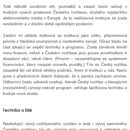
Tolik několik úvodních vět, poznatků a zásad, které rámují v
hrubých rysech postavení Českého rozhlasu, druhého nejstaršího
elektronického média v Evropě. Je to nadčasová instituce se zcela
nevšedním a v dnešní době ojedinělým posláním.
Zadání mi ukládá dotknout se instituce jako celku, připomenout
priority z hlediska současnosti a následného vývoje. Důraz kladu na
část týkající se sepětí techniky a programu. Zcela záměrně téměř
minu finance, neboť v Českém rozhlase jsou pouze prostředkem k
dosažení věcí, nikoli cílem. (Prosím – nezaměňujme se systémem
financování, který naopak rozvedu později.) Tím se Český rozhlas
zásadně liší od drtivé většiny podniků, firem či institucí u nás. Navíc
jsme v předchozích letech dokázali, že s penězi zacházet umíme.
Odborníci často udiveně oceňují, kterak Český rozhlas s klesajícími
(nezaviněně) výnosy nekrátí program, udržuje špičkovou techniku a
buduje nová studia.
Technika a lidé
Následující vývoj rozhlasového vysílání a tedy i vývoj samotného
Českého rozhlasu lze do značné míry posuzovat s ohledem na