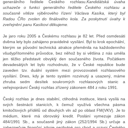
generálního ředitele Českého rozhlasu.
Kandidátská úvaha
uchazeče o funkci generálního ředitele Českého rozhlasu a
současně vítěze výběrového řízení Václava Kasíka, který byl
ALITY TELEVIZE
Radou ČRo zvolen do finálového kola. Za poskytnutí úvahy k
zveřejnění panu Kasíkovi děkujeme.
 TELEVIZÍ
Je jaro roku 2005 a Českému rozhlasu je 82 let. Před osmdesáti
VIZNÍ VYSÍLAČE
dvěma lety bylo zahájeno pravidelné vysílání. Byl to krok epochální,
kterým se původní technická atrakce přeměnila na každodenního
všudypřítomného průvodce, bez něhož by si většina z nás uměla
jen těžko představit obvyklý den současného života. Počátkem
ALITY INTERNET
devadesátých let bylo rozhodnuto, že v České republice bude
zaveden tzv. duální systém mezi provozovateli rozhlasového
RNETOVÁ RÁDIA
vysílání. Dnes, kdy je tento systém rozvinutý a usazený, máme
zhruba sedm desítek soukromých rozhlasových stanic a
RNETOVÉ STRÁNKY RÁDIÍ
veřejnoprávní Český rozhlas zřízený zákonem 484 z roku 1991.
RNETOVÉ STRÁNKY TV
Český rozhlas je dnes stabilní, ctihodná instituce, která vysílá na
svých šestnácti stanicích, k čemuž využívá všechna pásma
kmitočtových přídělů od dlouhých vln až po oblast FM(VKV). Je to
médium, které má obrovský kredit. Poslání vymezuje zákon
ALITY TISK
484/1991 Sb., a současně jiný zákon (252/1994 Sb.) určuje a
zabezpečuje finanční zdroje nezbytné pro chod a rozvoj Českého