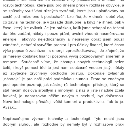
rozvoj technologií, které jsou pro dnešní praxi v rozhlase obvyklé, a
se způsoby využívání různých systémů, které jsou uplatňovány na
cestě „od mikrofonu k posluchači“. Lze říci, že v dnešní době vše,
co závisí na technice, je v zásadě dostupné, a když ne ihned, pak v
čase, který lze ovlivnit. Je jen otázkou, kolik jsme schopni na řešení
daného zadání, někdy i pouze přání, uvolnit vhodně nasměrované
energie. Takovýto nejednoznačný a nepřesný obrat jsem použil
záměrně, neboť si vytvářím prostor i pro účinky financí, které často
výše popsané zacházení s energií zprostředkovávají. Je zřejmé, že
přiměřený dostatek financí posouvá vývoj požadovaným směrem a
tempem. Současně víme, že nástupu nových technologií nelze
čelit, i když pomocí těchto jest nám současně vnucen jistý, někdy
až zbytečně zrychlený obchodní přístup. Dokonalé zvládnutí
„nástroje“ je pro naši práci podmínkou nutnou. Proto se značným
pochopením pozoruji, jak nástroj (či technologie, přístroj), který se
stal něčím doslova srostlým s mnohými z nás a jistě i nadále zcela
funkční, je nahrazován něčím novým s nechutí, byť dočasnou.
Nové technologie přinášejí větší komfort a produktivitu. Tak to je.
Avšak…
Nepřeceňujme význam techniky a technologií. Tyto nechť jsou
dobrým sluhou, ale rozhodně by neměly být v rozhlasové praxi