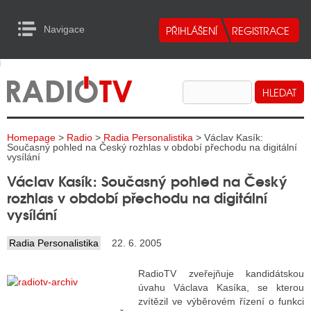
Navigace
urn to Content
Navigace
E
ALITY RADIA
ALITY TELEVIZE
Homepage
>
Radio
>
Radia Personalistika
> Václav Kasík:
ALITY INTERNET
Současný pohled na Český rozhlas v období přechodu na digitální
vysílání
ALITY TISK
Václav Kasík: Současný pohled na Český
rozhlas v období přechodu na digitální
vysílání
ALITY RADIA
Radia Personalistika
22. 6. 2005
S RÁDIÍ
RadioTV zveřejňuje kandidátskou
ECHOVOST RÁDIÍ
úvahu Václava Kasíka, se kterou
zvítězil ve výběrovém řízení o funkci
O VYSÍLAČE