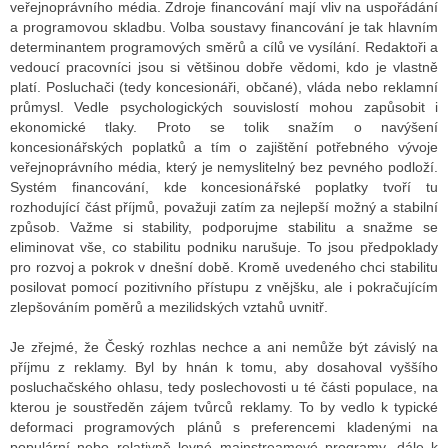
veřejnoprávního média. Zdroje financování mají vliv na uspořádání
a programovou skladbu. Volba soustavy financování je tak hlavním
determinantem programových směrů a cílů ve vysílání. Redaktoři a
vedoucí pracovníci jsou si většinou dobře vědomi, kdo je vlastně
platí. Posluchači (tedy koncesionáři, občané), vláda nebo reklamní
průmysl. Vedle psychologických souvislostí mohou zapůsobit i
ekonomické tlaky. Proto se tolik snažím o navýšení
koncesionářských poplatků a tím o zajištění potřebného vývoje
veřejnoprávního média, který je nemyslitelný bez pevného podloží.
Systém financování, kde koncesionářské poplatky tvoří tu
rozhodující část příjmů, považuji zatím za nejlepší možný a stabilní
způsob. Važme si stability, podporujme stabilitu a snažme se
eliminovat vše, co stabilitu podniku narušuje. To jsou předpoklady
pro rozvoj a pokrok v dnešní době. Kromě uvedeného chci stabilitu
posilovat pomocí pozitivního přístupu z vnějšku, ale i pokračujícím
zlepšováním poměrů a mezilidských vztahů uvnitř.
Je zřejmé, že Český rozhlas nechce a ani nemůže být závislý na
příjmu z reklamy. Byl by hnán k tomu, aby dosahoval vyššího
posluchačského ohlasu, tedy poslechovosti u té části populace, na
kterou je soustředěn zájem tvůrců reklamy. To by vedlo k typické
deformaci programových plánů s preferencemi kladenými na
populární nebo relativně levné mainstreamové programy, dále k