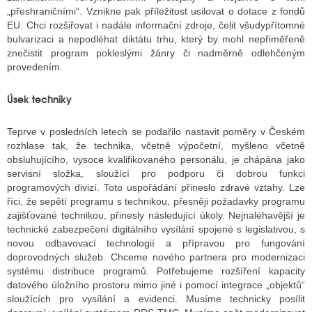
„přeshraničními“. Vznikne pak příležitost usilovat o dotace z fondů
EU. Chci rozšiřovat i nadále informační zdroje, čelit všudypřítomné
bulvarizaci a nepodléhat diktátu trhu, který by mohl nepřiměřeně
znečistit program pokleslými žánry či nadměrně odlehčeným
provedením.
Úsek techniky
Teprve v posledních letech se podařilo nastavit poměry v Českém
rozhlase tak, že technika, včetně výpočetní, myšleno včetně
obsluhujícího, vysoce kvalifikovaného personálu, je chápána jako
servisní složka, sloužící pro podporu či dobrou funkci
programových divizí. Toto uspořádání přineslo zdravé vztahy. Lze
říci, že sepětí programu s technikou, přesněji požadavky programu
zajišťované technikou, přinesly následující úkoly. Nejnaléhavější je
technické zabezpečení digitálního vysílání spojené s legislativou, s
novou odbavovací technologií a přípravou pro fungování
doprovodných služeb. Chceme nového partnera pro modernizaci
systému distribuce programů. Potřebujeme rozšíření kapacity
datového úložního prostoru mimo jiné i pomocí integrace „objektů“
sloužících pro vysílání a evidenci. Musíme technicky posílit