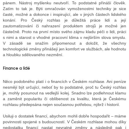
pánem. Nástroj myšlenku neutvoří. To podstatné přináší člověk.
Zatím to tak je. Býti omračován vymoženostmi techniky je sice
časté, možné a dokonce i inspirující, ale v jiných částech lidského
konání. Pro Český rozhlas je důležitá práce lidí a její
zautomatizování či nahrazení produktem strojů je možné jen
částečně. Proto na první místo svého zájmu kladu péči o lidi, práci
s nimi a starost o vhodné pracovní klima v nejširším slova smyslu.
V zásadě se snažím připomenout a doložit, že všechny
technologické změny přinášejí jen komfort ve službách, ale hodnotu
a hloubku sdělovaného nezmění.
Finance a lidé
Něco podobného platí i o financích v Českém rozhlase. Ani peníze
nesmějí být určující, neboť by to podstatné, proč tu Český rozhlas
je, mohly posunout na vedlejší kolej. Snadno lze podlehnout klamu
a zaměnit popularitu či oblíbenost za kvalitu, která je Českému
rozhlasu předepsána nejen současnou potřebou, nýbrž i historií.
Usiluji o dostatek financí, abychom mohli dobře hospodařit – máme
povinnosti spojené s budoucností. V Českém rozhlase mohou díky
nedostatku financí nastat nevratné změny a následně pak i