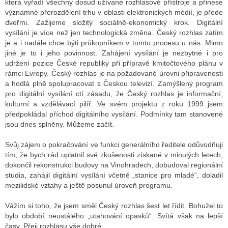
která vyřadí všechny dosud užívané rozhlasové přístroje a přinese
významné přerozdělení trhu v oblasti elektronických médií, je přede
dveřmi. Zažijeme složitý sociálně-ekonomický krok. Digitální
vysílání je více než jen technologická změna. Český rozhlas zatím
je a i nadále chce býti průkopníkem v tomto procesu u nás. Mimo
jiné je to i jeho povinnost. Zahájení vysílání je nezbytné i pro
udržení pozice České republiky při přípravě kmitočtového plánu v
rámci Evropy. Český rozhlas je na požadované úrovni připravenosti
a hodlá plně spolupracovat s Českou televizí. Zamýšlený program
pro digitální vysílání ctí zásadu, že Český rozhlas je informační,
kulturní a vzdělávací pilíř. Ve svém projektu z roku 1999 jsem
předpokládal příchod digitálního vysílání. Podmínky tam stanovené
jsou dnes splněny. Můžeme začít.
Svůj zájem o pokračování ve funkci generálního ředitele odůvodňuji
tím, že bych rád uplatnil své zkušenosti získané v minulých letech,
dokončil rekonstrukci budovy na Vinohradech, dobudoval regionální
studia, zahájil digitální vysílání včetně „stanice pro mladé“, doladil
mezilidské vztahy a ještě posunul úroveň programu.
Vážím si toho, že jsem směl Český rozhlas šest let řídit. Bohužel to
bylo období neustálého „utahování opasků“. Svítá však na lepší
časy. Přeji rozhlasu vše dobré.