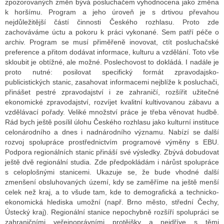
zpozorovaných změn bývá posluchačem vyhodnocena jako změna
k horšímu. Program a jeho úroveň je s drtivou převahou
nejdůležitější částí činnosti Českého rozhlasu. Proto zde
zachováváme úctu a pokoru k práci vykonané. Sem patří péče o
archiv. Program se musí přiměřeně inovovat, ctít posluchačské
preference a přitom dodávat informace, kulturu a vzdělání. Toto vše
skloubit je obtížné, ale možné. Poslechovost to dokládá. I nadále je
proto nutné: posilovat specifický formát zpravodajsko-
publicistických stanic, zasahovat informacemi nejblíže k posluchači,
přinášet pestré zpravodajství i ze zahraničí, rozšířit užitečné
ekonomické zpravodajství, rozvíjet kvalitní kultivovanou zábavu a
vzdělávací pořady. Veliké množství práce je třeba věnovat hudbě.
Rád bych ještě posílil úlohu Českého rozhlasu jako kulturní instituce
celonárodního a dnes i nadnárodního významu. Nabízí se další
rozvoj spolupráce prostřednictvím programové výměny s EBU.
Podpora regionálních stanic přináší své výsledky. Zbývá dobudovat
ještě dvě regionální studia. Zde předpokládám i nárůst spolupráce
s celoplošnými stanicemi. Ukazuje se, že bude vhodné další
zmenšení obsluhovaných území, kdy se zaměříme na ještě menší
celek než kraj, a to všude tam, kde to demografická a technicko-
ekonomická hlediska umožní (např. Brno město, střední Čechy,
Ústecký kraj). Regionální stanice nepochybně rozšíří spolupráci se
zahraničními veřejnoprávními protějšky a nejdříve s těmi