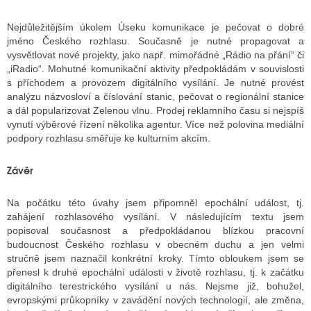
Nejdůležitějším úkolem Úseku komunikace je pečovat o dobré
jméno Českého rozhlasu. Současně je nutné propagovat a
vysvětlovat nové projekty, jako např. mimořádné „Rádio na přání“ či
„iRadio“. Mohutné komunikační aktivity předpokládám v souvislosti
s příchodem a provozem digitálního vysílání. Je nutné provést
analýzu názvosloví a číslování stanic, pečovat o regionální stanice
a dál popularizovat Zelenou vlnu. Prodej reklamního času si nejspíš
vynutí výběrové řízení několika agentur. Více než polovina mediální
podpory rozhlasu směřuje ke kulturním akcím.
Závěr
Na počátku této úvahy jsem připomněl epochální událost, tj.
zahájení rozhlasového vysílání. V následujícím textu jsem
popisoval současnost a předpokládanou blízkou pracovní
budoucnost Českého rozhlasu v obecném duchu a jen velmi
stručně jsem naznačil konkrétní kroky. Tímto obloukem jsem se
přenesl k druhé epochální události v životě rozhlasu, tj. k začátku
digitálního terestrického vysílání u nás. Nejsme již, bohužel,
evropskými průkopníky v zavádění nových technologií, ale změna,