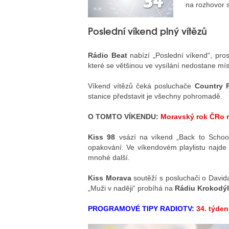
na rozhovor 
Poslední víkend plný vítězů
Rádio Beat
nabízí „Poslední víkend“, pros
které se většinou ve vysílání nedostane mís
Víkend vítězů čeká posluchače
Country 
stanice představit je všechny pohromadě.
O TOMTO VÍKENDU:
Moravský rok ČRo n
Kiss 98
vsází na víkend „Back to School
opakování. Ve víkendovém playlistu najde 
mnohé další.
Kiss Morava
soutěží s posluchači o David
„Muži v naději“ probíhá na
Rádiu Krokodýl
PROGRAMOVÉ TIPY RADIOTV:
34. týden