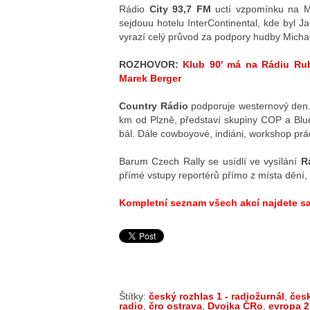
Rádio
City 93,7 FM
uctí vzpomínku na Mic
sejdouu hotelu InterContinental, kde byl 
vyrazí celý průvod za podpory hudby Michae
ROZHOVOR:
Klub 90′ má na Rádiu Rub
Marek Berger
Country Rádio
podporuje westernový den.
km od Plzně, představí skupiny COP a Blu
bál. Dále cowboyové, indiáni, workshop prác
Barum Czech Rally se usídlí ve vysílání
R
přímé vstupy reportérů přímo z místa dění,
Kompletní seznam všech akcí najdete s
Štítky:
český rozhlas 1 - radiožurnál
,
česk
radio
,
čro ostrava
,
Dvojka ČRo
,
evropa 2