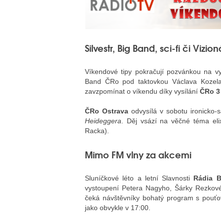
Silvestr, Big Band, sci-fi či Vizion
Víkendové tipy pokračují pozvánkou na vy
Band ČRo pod taktovkou Václava Kozela 
zavzpomínat o víkendu díky vysílání
ČRo 3 
ČRo Ostrava
odvysílá v sobotu ironicko-s
Heideggera
. Děj vsází na věčné téma elixí
Racka).
Mimo FM vlny za akcemi
Sluníčkové léto a letní Slavnosti
Rádia B
vystoupení Petera Nagyho, Šárky Rezkové
čeká návštěvníky bohatý program s pouťo
jako obvykle v 17:00.