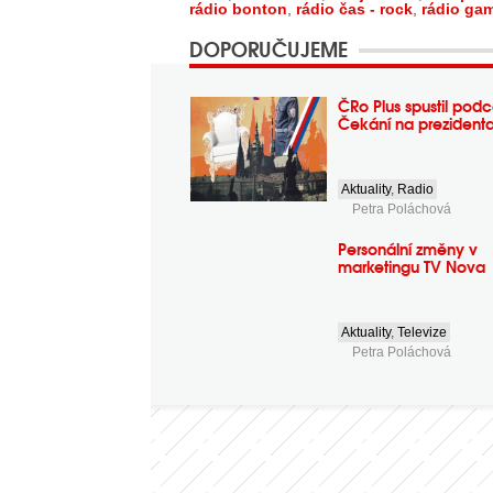
rádio bonton
,
rádio čas - rock
,
rádio ga
DOPORUČUJEME
ČRo Plus spustil podc
Čekání na prezident
Aktuality
,
Radio
Petra Poláchová
Personální změny v
marketingu TV Nova
Aktuality
,
Televize
Petra Poláchová