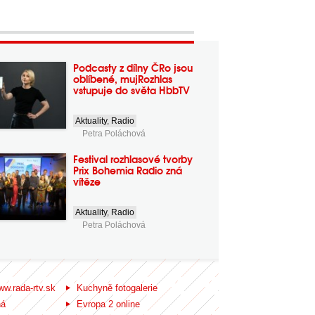
Podcasty z dílny ČRo jsou
oblíbené, mujRozhlas
vstupuje do světa HbbTV
Aktuality
,
Radio
Petra Poláchová
Festival rozhlasové tvorby
Prix Bohemia Radio zná
vítěze
Aktuality
,
Radio
Petra Poláchová
ww.rada-rtv.sk
Kuchyně fotogalerie
ná
Evropa 2 online