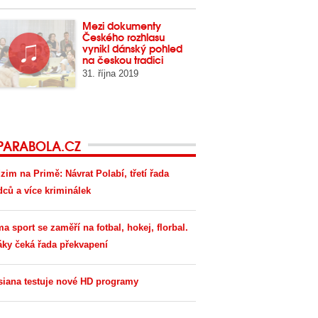
Mezi dokumenty
Českého rozhlasu
vynikl dánský pohled
na českou tradici
31. října 2019
PARABOLA.CZ
zim na Primě: Návrat Polabí, třetí řada
dců a více kriminálek
ma sport se zaměří na fotbal, hokej, florbal.
áky čeká řada překvapení
siana testuje nové HD programy