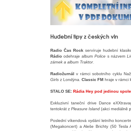
Hudební tipy z českých vln
Radio Čas Rock
servíruje hudební klasi
Rádio
odehraje album
Police
s názvem
Li
zámek a album Traktor
.
Radiožurnál
v rámci sobotního cyklu Naž
Girls
z Londýna.
Classic FM
hraje v rámci 
STALO SE:
Rádia Hey pod jedinou spole
Exkluzivní taneční drive Dance eXXtrav
tentokrát z
Pleasure Island
(akci mediálně p
Poslední víkendová vydání letního koncert
(Megakoncert) a Aleše Brichty (50 Tesla 