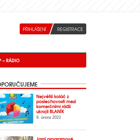
P – RÁDIO
PORUČUJEME
Největší koláč z
poslechovosti mezi
komerčními rádii
ukrojil BLANÍK
9. února 2022
Jarní programové