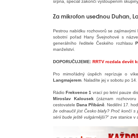
srpna, speciál zakončí vystoupením skupiny
Za mikrofon usednou Duhan, La
Pestrou nabídku rozhovorů se zajímavými 
sobotní pořad Hany Švejnohové s náz
generálního ředitele Českého rozhlasu
P
manželství.
DOPORUČUJEME:
RRTV rozdala devět k
Pro mimořádný úspěch reprízuje o vík
Langmajerem
. Naladíte jej v sobotu po 14.
Rádio
Frekvence 1
vrací po letní pauze di
Miroslav Kalousek
(záznam rozhovoru n
cestovatele
Dana Přibáně
. Nedělní 17. ho
že odnaučil jíst Česko blafy? Proč končí 
sérii bude ještě vulgárnější?
“ zve stanice v 