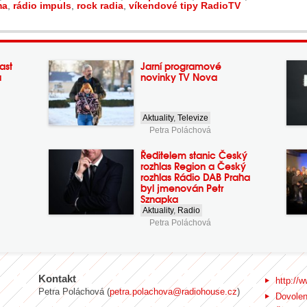
ma
,
rádio impuls
,
rock radia
,
víkendové tipy RadioTV
ast
Jarní programové
a
novinky TV Nova
Aktuality
,
Televize
Petra Poláchová
Ředitelem stanic Český
rozhlas Region a Český
rozhlas Rádio DAB Praha
byl jmenován Petr
Sznapka
Aktuality
,
Radio
Petra Poláchová
Kontakt
http://w
Petra Poláchová (
petra.polachova@radiohouse.cz
)
Dovole