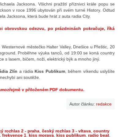
haela Jacksona. Všichni pražští příznivci krále popu se
Jackson v roce 1996 ubytován při svém turné History. Odtud
la Jacksona, která bude hrát z auta radia City.
i obrovskou odezvu, po prázdninách pokračuje, říká
 Westernové městečko Halter Valley, Dnešice u Přeštic, 20
eground. Proběhne výuka tanců, od 19:00 se koná country
e s lasem, bičem, noži, elektrický býk a mnoho jiný.
ádia Zlín
a rádia
Kiss Publikum
, během víkendu uslyšíte
 nechybí ani soutěže.
amozřejmě v přiloženém PDF dokumentu.
Autor článku:
redakce
ý rozhlas 2 - praha
,
český rozhlas 3 - vltava
,
country
,
frekvence 1
,
kiss morava
,
kiss publikum
,
radio beat
,