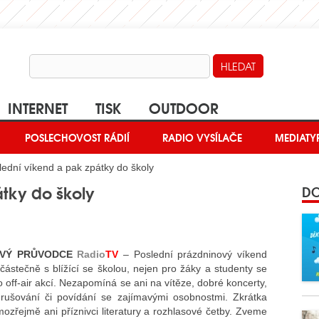
INTERNET
TISK
OUTDOOR
POSLECHOVOST RÁDIÍ
RADIO VYSÍLAČE
MEDIATY
ední víkend a pak zpátky do školy
átky do školy
DO
VÝ PRŮVODCE
Radio
TV
– Poslední prázdninový víkend
částečně s blížící se školou, nejen pro žáky a studenty se
off-air akcí. Nezapomíná se ani na vítěze, dobré koncerty,
rušování či povídání se zajímavými osobnostmi. Zkrátka
ozřejmě ani příznivci literatury a rozhlasové četby. Zveme