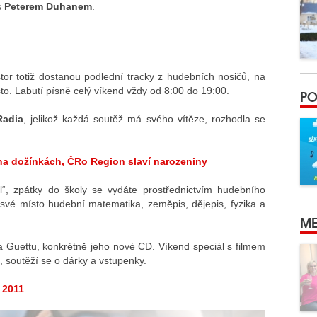
s
Peterem Duhanem
.
tor totiž dostanou podlední tracky z hudebních nosičů, na
to. Labutí písně celý víkend vždy od 8:00 do 19:00.
PO
Radia
, jelikož každá soutěž má svého vítěze, rozhodla se
a dožínkách, ČRo Region slaví narozeniny
“, zpátky do školy se vydáte prostřednictvím hudebního
své místo hudební matematika, zeměpis, dějepis, fyzika a
ME
a Guettu, konkrétně jeho nové CD. Víkend speciál s filmem
, soutěží se o dárky a vstupenky.
 2011