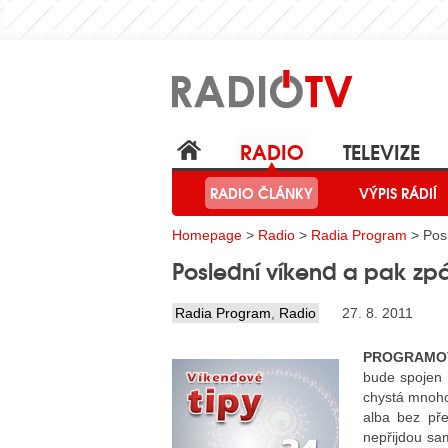
RADIO
TELEVIZE
RADIO ČLÁNKY
VÝPIS RÁDIÍ
Homepage
>
Radio
>
Radia Program
> Posl
Poslední víkend a pak zp
Radia Program
,
Radio
27. 8. 2011
PROGRAMO
bude spojen 
chystá mnoho 
alba bez pře
nepřijdou sam