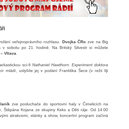
áři
sílání veřejnoprávního rozhlasu.
Dvojka ČRo
zve na Big
v sobotu po 21. hodině. Na Britský Silvestr si můžete
– Vltava
.
arkastickou sci-fi
Nathaniel Hawthorn: Experiment doktora
r mládí, uslyšíte jej v podání Františka Šece (v režii Ilji
laník
zve posluchače do sportovní haly v Čimelicích na
, Štěpána Kojana ze skupiny Keks a Děti ráje. Od 14:00
vými atrakcemi, stánky a show, koncertní program začíná