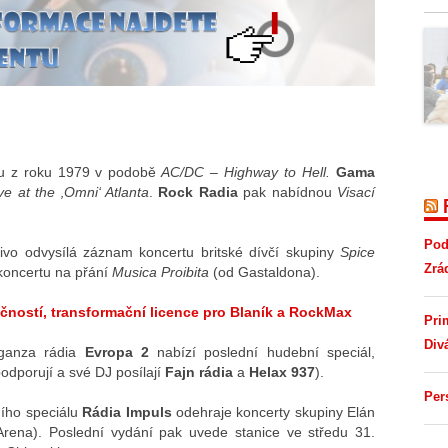
ku z roku 1979 v podobě
AC/DC – Highway to Hell.
Gama
ve at the ‚Omni‘ Atlanta
.
Rock Radia
pak nabídnou
Visací
Pod
ivo odvysílá záznam koncertu britské dívčí skupiny
Spice
Zrá
koncertu na přání
Musica Proibita
(od Gastaldona).
čností, transformační licence pro Blaník a RockMax
Pri
Div
aganza rádia
Evropa 2
nabízí poslední hudební speciál,
odporují a své DJ posílají
Fajn rádia
a
Helax 937
).
Per
ního speciálu
Rádia Impuls
odehraje koncerty skupiny Elán
Arena). Poslední vydání pak uvede stanice ve středu 31.