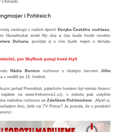
 Chinaski.
ngmajer i Pohlreich
hosty zastoupí v našich tipech
Dvojka Českého rozhlasu
,
vem
Nezatloukat aneb My dva a ča
s bude hostit nového
etera Duhana
, povídat si s ním bude nejen o tématu
mitočtů, pro SkyRock putují hned čtyři
endu
Rádio Bonton
rozhovor s českým hercem
Jiřím
 a v neděli po 15. hodině.
skuzní pořad Pressklub, pátečním hostem byl ministr financí
ajdete na www.frekvence1.cz), v sobotu pak uslyšíte
dina nabídne rozhovor se
Zdeňkem Pohlreichem
. „
Myslí si,
s pořadem Ano, šéfe na TV Prima? Je pravda, že v poslední
anonci.