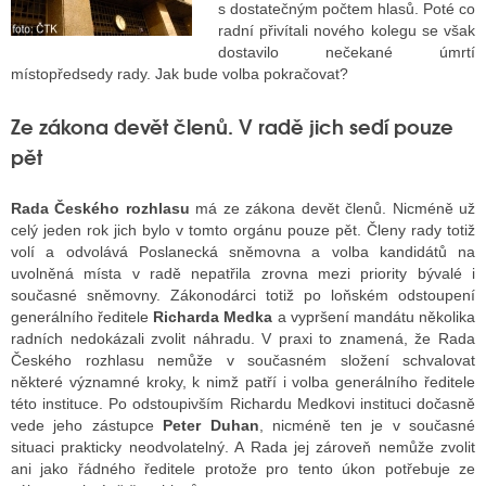
s dostatečným počtem hlasů. Poté co
radní přivítali nového kolegu se však
dostavilo nečekané úmrtí
ALITY TELEVIZE
místopředsedy rady. Jak bude volba pokračovat?
 TELEVIZÍ
Ze zákona devět členů. V radě jich sedí pouze
pět
VIZNÍ VYSÍLAČE
Rada Českého rozhlasu
má ze zákona devět členů. Nicméně už
celý jeden rok jich bylo v tomto orgánu pouze pět. Členy rady totiž
ALITY INTERNET
volí a odvolává Poslanecká sněmovna a volba kandidátů na
uvolněná místa v radě nepatřila zrovna mezi priority bývalé i
RNETOVÁ RÁDIA
současné sněmovny. Zákonodárci totiž po loňském odstoupení
generálního ředitele
Richarda Medka
a vypršení mandátu několika
RNETOVÉ STRÁNKY RÁDIÍ
radních nedokázali zvolit náhradu. V praxi to znamená, že Rada
Českého rozhlasu nemůže v současném složení schvalovat
RNETOVÉ STRÁNKY TV
některé významné kroky, k nimž patří i volba generálního ředitele
této instituce. Po odstoupivším Richardu Medkovi instituci dočasně
vede jeho zástupce
Peter Duhan
, nicméně ten je v současné
ALITY TISK
situaci prakticky neodvolatelný. A Rada jej zároveň nemůže zvolit
ani jako řádného ředitele protože pro tento úkon potřebuje ze