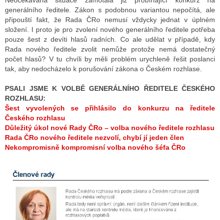
Neočekávaná situace zamotala již probíhající konkurz na
generálního ředitele. Zákon s podobnou variantou nepočítá, ale
připouští fakt, že Rada ČRo nemusí vždycky jednat v úplném
složení. I proto je pro zvolení nového generálního ředitele potřeba
pouze šest z devíti hlasů radních. Co ale udělat v případě, kdy
Rada nového ředitele zvolit nemůže protože nemá dostatečný
počet hlasů? V tu chvíli by měli problém urychleně řešit poslanci
tak, aby nedocházelo k porušování zákona o Českém rozhlase.
PSALI JSME K VOLBĚ GENERÁLNÍHO ŘEDITELE ČESKÉHO
ROZHLASU:
Šest vyvolených se přihlásilo do konkurzu na ředitele
Českého rozhlasu
Důležitý úkol nové Rady ČRo – volba nového ředitele rozhlasu
Rada ČRo nového ředitele nezvolí, chybí jí jeden člen
Nekompromisně kompromisní volba nového šéfa ČRo