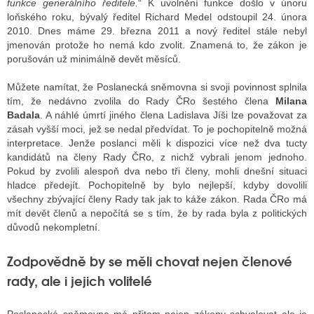
funkce generálního ředitele.
“ K uvolnění funkce došlo v únoru
loňského roku, bývalý ředitel Richard Medel odstoupil 24. února
2010. Dnes máme 29. března 2011 a nový ředitel stále nebyl
jmenován protože ho nemá kdo zvolit. Znamená to, že zákon je
porušován už minimálně devět měsíců.
Můžete namítat, že Poslanecká sněmovna si svoji povinnost splnila
tím, že nedávno zvolila do Rady ČRo šestého člena
Milana
Badala
. A náhlé úmrtí jiného člena Ladislava Jíši lze považovat za
zásah vyšší moci, jež se nedal předvídat. To je pochopitelně možná
interpretace. Jenže poslanci měli k dispozici více než dva tucty
kandidátů na členy Rady ČRo, z nichž vybrali jenom jednoho.
Pokud by zvolili alespoň dva nebo tři členy, mohli dnešní situaci
hladce předejít. Pochopitelně by bylo nejlepší, kdyby dovolili
všechny zbývající členy Rady tak jak to káže zákon. Rada ČRo má
mít devět členů a nepočítá se s tím, že by rada byla z politických
důvodů nekompletní.
Zodpovědně by se měli chovat nejen členové
rady, ale i jejich volitelé