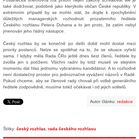
Poslanecká sněmovna má přitom nejen zákony schvalovat ale je
také dodržovat, podobně jako kterýkoliv občan České republiky. V
extrémním případě by se mohlo stát, že dojde k zpochybnění
důležitých managerských rozhodnutí prozatimního ředitele
Českého rozhlasu Petera Duhana a to jen proto, že zatím nebyl
jmenován jeho řádný nástupce.
Český rozhlas by se konečně po delší době mohl dostat mezi
priority poslanců. Nelze se spoléhat na to, že se situace vyřeší
sama. I kdyby měla Rada ČRo ještě dnes šest členů, ředitele by
zvolila jen s potížemi. Všichni radní by totiž museli ve stejném
momentu dát hlas jednomu vybranému kandidátovi. A to rozhodně
není dostatečný prostor pro jednoznačné vyvážení názorů v Radě.
Pokud chceme, aby se členové rady chovali při volbě generálního
ředitele zodpovědně, musíme totéž očekávat i od jejich volitelů.
Autor článku:
redakce
Štítky:
český rozhlas
,
rada českého rozhlasu