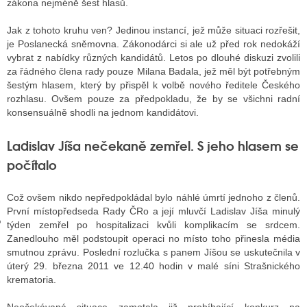
zákona nejméně šest hlasů.
Jak z tohoto kruhu ven? Jedinou instancí, jež může situaci rozřešit,
je Poslanecká sněmovna. Zákonodárci si ale už před rok nedokáží
GY
vybrat z nabídky různých kandidátů. Letos po dlouhé diskuzi zvolili
za řádného člena rady pouze Milana Badala, jež měl být potřebným
 SE STÁT BLOGEREM
šestým hlasem, který by přispěl k volbě nového ředitele Českého
rozhlasu. Ovšem pouze za předpokladu, že by se všichni radní
EX BLOGERA
konsensuálně shodli na jednom kandidátovi.
Ladislav Jíša nečekaně zemřel. S jeho hlasem se
UZE
počítalo
X DISKUTÉRA NA RADIOTV
Což ovšem nikdo nepředpokládal bylo náhlé úmrtí jednoho z členů.
IV STARŠÍCH DISKUZÍ
První místopředseda Rady ČRo a její mluvčí Ladislav Jíša minulý
týden zemřel po hospitalizaci kvůli komplikacím se srdcem.
Zanedlouho měl podstoupit operaci no místo toho přinesla média
smutnou zprávu. Poslední rozlučka s panem Jíšou se uskutečnila v
úterý 29. března 2011 ve 12.40 hodin v malé síni Strašnického
krematoria.