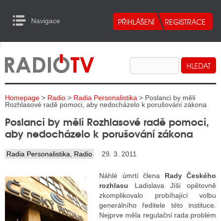
Navigace
urn to Content
Navigace
E
ALITY RADIA
ALITY TELEVIZE
Homepage
>
Radio
>
Radia Personalistika
> Poslanci by měli
ALITY INTERNET
Rozhlasové radě pomoci, aby nedocházelo k porušování zákona
Poslanci by měli Rozhlasové radě pomoci,
ALITY TISK
aby nedocházelo k porušování zákona
Radia Personalistika
,
Radio
29. 3. 2011
ALITY RADIA
Náhlé úmrtí člena
Rady Českého
S RÁDIÍ
rozhlasu
Ladislava Jíši opětovně
zkomplikovalo probíhající volbu
ECHOVOST RÁDIÍ
generálního ředitele této instituce.
Nejprve měla regulační rada problém
O VYSÍLAČE