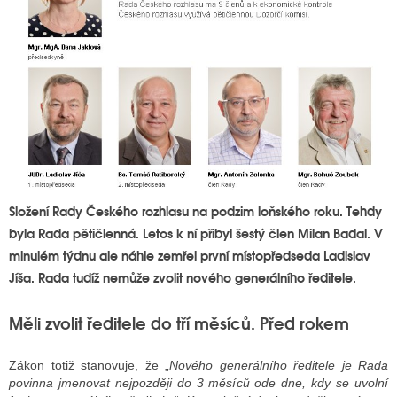
Složení Rady Českého rozhlasu na podzim loňského roku. Tehdy
byla Rada pětičlenná. Letos k ní přibyl šestý člen Milan Badal. V
minulém týdnu ale náhle zemřel první místopředseda Ladislav
Jíša. Rada tudíž nemůže zvolit nového generálního ředitele.
Měli zvolit ředitele do tří měsíců. Před rokem
Zákon totiž stanovuje, že „
Nového generálního ředitele je Rada
povinna jmenovat nejpozději do 3 měsíců ode dne, kdy se uvolní