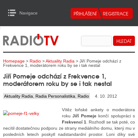
Navigace
urn to Content
Navigace
E
ALITY RADIA
ALITY TELEVIZE
Homepage
>
Radio
>
Aktuality Radia
> Jiří Pomeje odchází z
ALITY INTERNET
Frekvence 1, moderátorem roku by se i tak nestal
Jiří Pomeje odchází z Frekvence 1,
ALITY TISK
moderátorem roku by se i tak nestal
Aktuality Radia
,
Radia Personalistika
,
Radio
4. 10. 2012
ALITY RADIA
Vítěz loňské ankety o moderátora
S RÁDIÍ
roku
Jiří Pomeje
končí spolupráci s
Frekvencí 1
. Rozhodl se tak poté, co
ECHOVOST RÁDIÍ
necítil dostatečnou podporu ze strany mediálního domu, který mu v
posledních letech poskytl nadstandardní prostor. Loni díky své
O VYSÍLAČE