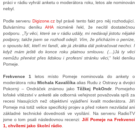
práci v rádiu vyhrál anketu o moderátora roku, letos ale nominován
nebyl.
ALITY TELEVIZE
Podle serveru
Digizone.cz
byl právě tento fakt pro něj rozhodující.
Bulvárnímu deníku
AHA
nicméně řekl, že necítil dostatečnou
 TELEVIZÍ
podporu. „
Ty věci, které se v rádiu udály, mi nedávají jistotu nějaké
podpory, takže jsem se rozhodl odejít. Vím, že přicházím o peníze,
VIZNÍ VYSÍLAČE
o spoustu lidí, kteří mi fandí, ale já zkrátka dál pokračovat nechci. I
když mám ještě do konce roku platnou smlouvu. (…)Já ty věci
nemůžu přenést přes lidskou i profesní stránku věci,
“ řekl deníku
Pomeje.
ALITY INTERNET
Frekvence 1
letos místo Pomeje nominovala do ankety o
RNETOVÁ RÁDIA
moderátora roku
Michala Kavalčíka
alias Rudu z Ostravy a dvojici
Pokorný – Ondráček známou jako
Těžkej PokOndr
. Pomejeho
RNETOVÉ STRÁNKY RÁDIÍ
loňské vítězství v anketě ale odborná veřejnost považovala spíš za
recesi hlasujících než objektivní vyjádření kvalit moderátora. Jiří
RNETOVÉ STRÁNKY TV
Pomeje má totiž velice specifický projev a před rokem nezvládal ani
základné technické dovednosti ve vysílání. Na serveru RadioTV
jsme o tom psali následovnou recenzi:
Jiří Pomeje na Frekvenci
1, chvílemi jako školní rádio
.
ALITY TISK