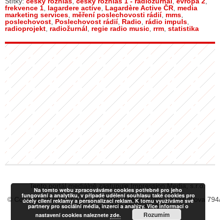
Štítky:
český rozhlas
,
český rozhlas 1 - radiožurnál
,
evropa 2
,
frekvence 1
,
lagardere active
,
Lagardère Active ČR
,
media
marketing services
,
měření poslechovosti rádií
,
mms
,
poslechovost
,
Poslechovost rádií
,
Radio
,
rádio impuls
,
radioprojekt
,
radiožurnál
,
regie radio music
,
rrm
,
statistika
Tento portál mediálně zastupuje Impression Media, s.r.o.
Na tomto webu zpracováváme cookies potřebné pro jeho
fungování a analytiku, v případě udělení souhlasu také cookies pro
© Copyright RadiaCZ s.r.o., IČO: 06533434, Sídlo: Koperníkova 794
účely cílení reklamy a personalizaci reklam. K tomu využíváme své
Vinohrady, 120 00 Praha 2
partnery pro sociální média, inzerci a analýzy. Více informací o
Rozumím
nastavení cookies naleznete
zde.