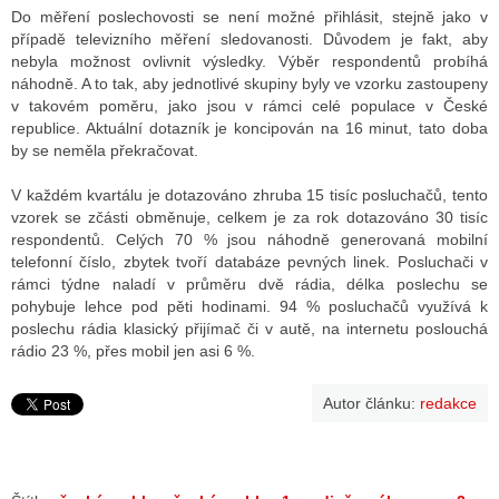
Do měření poslechovosti se není možné přihlásit, stejně jako v
případě televizního měření sledovanosti. Důvodem je fakt, aby
nebyla možnost ovlivnit výsledky. Výběr respondentů probíhá
náhodně. A to tak, aby jednotlivé skupiny byly ve vzorku zastoupeny
v takovém poměru, jako jsou v rámci celé populace v České
republice. Aktuální dotazník je koncipován na 16 minut, tato doba
by se neměla překračovat.
V každém kvartálu je dotazováno zhruba 15 tisíc posluchačů, tento
vzorek se zčásti obměnuje, celkem je za rok dotazováno 30 tisíc
respondentů. Celých 70 % jsou náhodně generovaná mobilní
telefonní číslo, zbytek tvoří databáze pevných linek. Posluchači v
rámci týdne naladí v průměru dvě rádia, délka poslechu se
pohybuje lehce pod pěti hodinami. 94 % posluchačů využívá k
poslechu rádia klasický přijímač či v autě, na internetu poslouchá
rádio 23 %, přes mobil jen asi 6 %.
Autor článku:
redakce