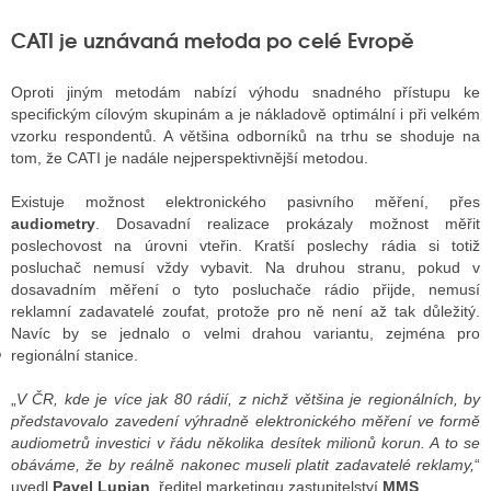
CATI je uznávaná metoda po celé Evropě
GY
Oproti jiným metodám nabízí výhodu snadného přístupu ke
specifickým cílovým skupinám a je nákladově optimální i při velkém
 SE STÁT BLOGEREM
vzorku respondentů. A většina odborníků na trhu se shoduje na
tom, že CATI je nadále nejperspektivnější metodou.
EX BLOGERA
Existuje možnost elektronického pasivního měření, přes
audiometry
. Dosavadní realizace prokázaly možnost měřit
UZE
poslechovost na úrovni vteřin. Kratší poslechy rádia si totiž
posluchač nemusí vždy vybavit. Na druhou stranu, pokud v
X DISKUTÉRA NA RADIOTV
dosavadním měření o tyto posluchače rádio přijde, nemusí
reklamní zadavatelé zoufat, protože pro ně není až tak důležitý.
IV STARŠÍCH DISKUZÍ
Navíc by se jednalo o velmi drahou variantu, zejména pro
regionální stanice.
„
V ČR, kde je více jak 80 rádií, z nichž většina je regionálních, by
představovalo zavedení výhradně elektronického měření ve formě
audiometrů investici v řádu několika desítek milionů korun. A to se
obáváme, že by reálně nakonec museli platit zadavatelé reklamy,
“
uvedl
Pavel Lupjan
, ředitel marketingu zastupitelství
MMS
.