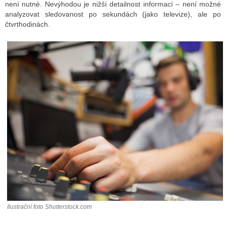
není nutné. Nevýhodou je nižší detailnost informací – není možné
analyzovat sledovanost po sekundách (jako televize), ale po
čtvrthodinách.
ALITY TELEVIZE
 TELEVIZÍ
VIZNÍ VYSÍLAČE
ALITY INTERNET
RNETOVÁ RÁDIA
RNETOVÉ STRÁNKY RÁDIÍ
RNETOVÉ STRÁNKY TV
ALITY TISK
Ilustrační foto Shutterstock.com