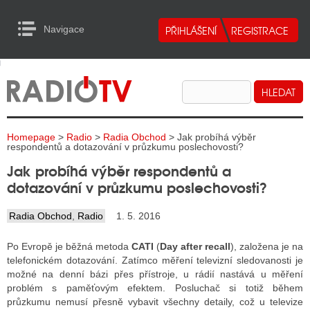
Navigace
urn to Content
Navigace
E
ALITY RADIA
ALITY TELEVIZE
Homepage
>
Radio
>
Radia Obchod
> Jak probíhá výběr
ALITY INTERNET
respondentů a dotazování v průzkumu poslechovosti?
Jak probíhá výběr respondentů a
ALITY TISK
dotazování v průzkumu poslechovosti?
Radia Obchod
,
Radio
1. 5. 2016
ALITY RADIA
Po Evropě je běžná metoda
CATI
(
Day after recall
), založena je na
S RÁDIÍ
telefonickém dotazování. Zatímco měření televizní sledovanosti je
možné na denní bázi přes přístroje, u rádií nastává u měření
ECHOVOST RÁDIÍ
problém s paměťovým efektem. Posluchač si totiž během
průzkumu nemusí přesně vybavit všechny detaily, což u televize
O VYSÍLAČE