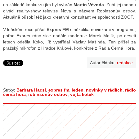
na základě konkurzu jím byl vybrán
Martin Vévoda
. Znát jej mohou
diváci reality-show televize Nova s názvem Robinsonův ostrov.
Aktuálně působí též jako kreativní konzultant ve společnosti ZOOT.
V loňském roce přišel
Expres FM
s několika novinkami v programu,
pořad Expres ráno sice nadále moderuje Marek Malík, po deseti
letech odešla Koko, jíž vystřídal Václav Mašinda. Ten přišel za
pražský mikrofon z Hradce Králové, konkrétně z Radia Černá Hora.
Autor článku:
redakce
Štítky:
Barbara Hacsi
,
expres fm
,
leden
,
novinky v rádiích
,
rádio
černá hora
,
robinsonův ostrov
,
vojta kotek