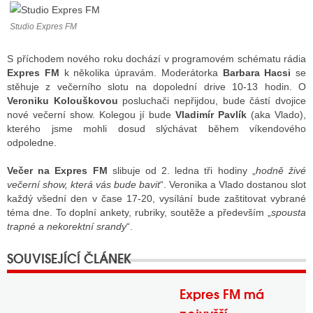
Studio Expres FM
ALITY TELEVIZE
S příchodem nového roku dochází v programovém schématu rádia
 TELEVIZÍ
Expres FM
k několika úpravám. Moderátorka
Barbara Hacsi
se
stěhuje z večerního slotu na dopolední drive 10-13 hodin. O
VIZNÍ VYSÍLAČE
Veroniku Kolouškovou
posluchači nepřijdou, bude částí dvojice
nové večerní show. Kolegou jí bude
Vladimír Pavlík
(aka Vlado),
kterého jsme mohli dosud slýchávat během víkendového
odpoledne.
ALITY INTERNET
Večer na Expres FM
slibuje od 2. ledna tři hodiny „
hodně živé
RNETOVÁ RÁDIA
večerní show, která vás bude bavit
“. Veronika a Vlado dostanou slot
každý všední den v čase 17-20, vysílání bude zaštitovat vybrané
RNETOVÉ STRÁNKY RÁDIÍ
téma dne. To doplní ankety, rubriky, soutěže a především „
spousta
trapné a nekorektní srandy
“.
RNETOVÉ STRÁNKY TV
ALITY TISK
Expres FM má