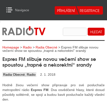
Navigace
urn to Content
Navigace
E
ALITY RADIA
ALITY TELEVIZE
Homepage
>
Radio
>
Radia Obecné
> Expres FM slibuje novou
ALITY INTERNET
večerní show se spoustou „trapné a nekorektní“ srandy
Expres FM slibuje novou večerní show se
ALITY TISK
spoustou „trapné a nekorektní“ srandy
Radia Obecné
,
Radio
2. 1. 2018
ALITY RADIA
Hodně živou večerní show připravuje pro své posluchače
S RÁDIÍ
metropolitní rádio
Expres FM
. Dva osvědčené hlasy, které dosud
působily solitérně, se spojí a budou bavit posluchače každý všední
ECHOVOST RÁDIÍ
den.
O VYSÍLAČE