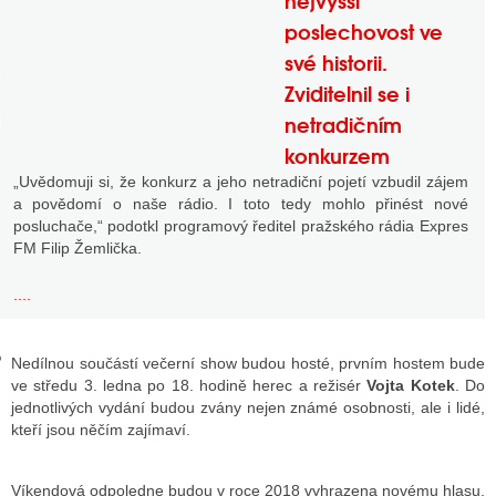
nejvyšší
poslechovost ve
své historii.
GY
Zviditelnil se i
netradičním
 SE STÁT BLOGEREM
konkurzem
EX BLOGERA
„Uvědomuji si, že konkurz a jeho netradiční pojetí vzbudil zájem
a povědomí o naše rádio. I toto tedy mohlo přinést nové
posluchače,“ podotkl programový ředitel pražského rádia Expres
UZE
FM Filip Žemlička.
X DISKUTÉRA NA RADIOTV
....
IV STARŠÍCH DISKUZÍ
Nedílnou součástí večerní show budou hosté, prvním hostem bude
ve středu 3. ledna po 18. hodině herec a režisér
Vojta Kotek
. Do
jednotlivých vydání budou zvány nejen známé osobnosti, ale i lidé,
kteří jsou něčím zajímaví.
Víkendová odpoledne budou v roce 2018 vyhrazena novému hlasu,