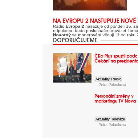
NA EVROPU 2 NASTUPUJE NOV
Rádio
Evropa 2
nasazuje od pondělí 16. zář
odpoledne bude posluchače provázet Tom
Novotný
se moderování věnují již od roku 2
DOPORUČUJEME
ČRo Plus spustil podc
Čekání na prezident
Aktuality
,
Radio
Petra Poláchová
Personální změny v
marketingu TV Nova
Aktuality
,
Televize
Petra Poláchová