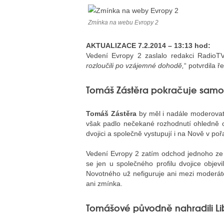
Zmínka na webu Evropy 2
AKTUALIZACE 7.2.2014 – 13:13 hod:
Vedení Evropy 2 zaslalo redakci RadioTV.
rozloučili po vzájemné dohodě,
“ potvrdila ř
Tomáš Zástěra pokračuje samo
Tomáš Zástěra
by měl i nadále moderovat
však padlo nečekané rozhodnutí ohledně 
dvojici a společně vystupují i na Nově v po
Vedení Evropy 2 zatím odchod jednoho ze
se jen u společného profilu dvojice obje
Novotného už nefiguruje ani mezi moderát
ani zmínka.
Tomášové původně nahradili L