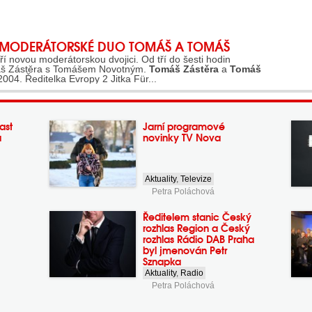
É MODERÁTORSKÉ DUO TOMÁŠ A TOMÁŠ
í novou moderátorskou dvojici. Od tří do šesti hodin
áš Zástěra s Tomášem Novotným.
Tomáš Zástěra
a
Tomáš
004. Ředitelka Evropy 2 Jitka Für...
ast
Jarní programové
a
novinky TV Nova
Aktuality
,
Televize
Petra Poláchová
Ředitelem stanic Český
rozhlas Region a Český
rozhlas Rádio DAB Praha
byl jmenován Petr
Sznapka
Aktuality
,
Radio
Petra Poláchová