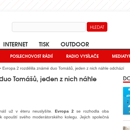
INTERNET
TISK
OUTDOOR
POSLECHOVOST RÁDIÍ
RADIO VYSÍLAČE
MEDIATY
 Evropa 2 rozdělila známé duo Tomášů, jeden z nich náhle odchází
 duo Tomášů, jeden z nich náhle
DO
máš
už v éteru neuslyšíte.
Evropa 2
se rozhodla oba
k opouští svého moderátorského kolegu. Jejich společná