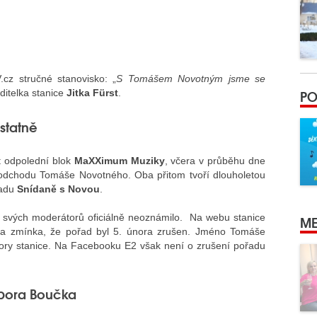
cz stručné stanovisko: „
S Tomášem Novotným jsme se
PO
editelka stanice
Jitka Fürst
.
statně
 odpolední blok
MaXXimum Muziky
, včera v průběhu dne
odchodu Tomáše Novotného. Oba přitom tvoří dlouholetou
řadu
Snídaně s Novou
.
 svých moderátorů oficiálně neoznámilo. Na webu stanice
ME
vila zmínka, že pořad byl 5. února zrušen. Jméno Tomáše
ory stanice. Na Facebooku E2 však není o zrušení pořadu
ibora Boučka