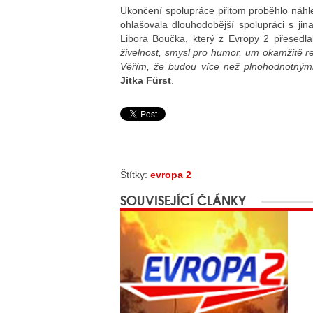
Ukončení spolupráce přitom proběhlo náhle
ohlašovala dlouhodobější spolupráci s jin
Libora Boučka, který z Evropy 2 přesedla
živelnost, smysl pro humor, um okamžitě r
Věřím, že budou více než plnohodnotnými
Jitka Fürst
.
Štítky:
evropa 2
SOUVISEJÍCÍ ČLÁNKY