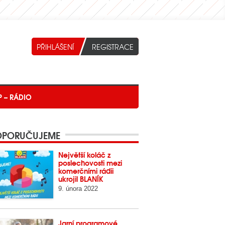
P – RÁDIO
PORUČUJEME
Největší koláč z
poslechovosti mezi
komerčními rádii
ukrojil BLANÍK
9. února 2022
Jarní programové