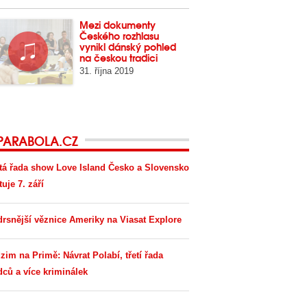
Mezi dokumenty
Českého rozhlasu
vynikl dánský pohled
na českou tradici
31. října 2019
PARABOLA.CZ
tá řada show Love Island Česko a Slovensko
tuje 7. září
drsnější věznice Ameriky na Viasat Explore
zim na Primě: Návrat Polabí, třetí řada
dců a více kriminálek