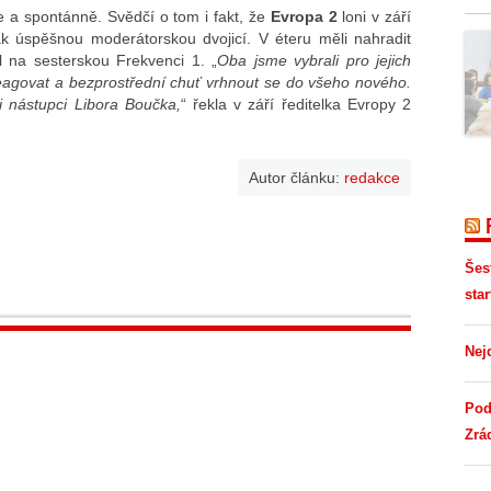
 a spontánně. Svědčí o tom i fakt, že
Evropa 2
loni v září
ak úspěšnou moderátorskou dvojicí. V éteru měli nahradit
l na sesterskou Frekvenci 1. „
Oba jsme vybrali pro jejich
eagovat a bezprostřední chuť vrhnout se do všeho nového.
 nástupci Libora Boučka,
“ řekla v září ředitelka Evropy 2
Autor článku:
redakce
Šes
star
Nej
Pod
Zrá