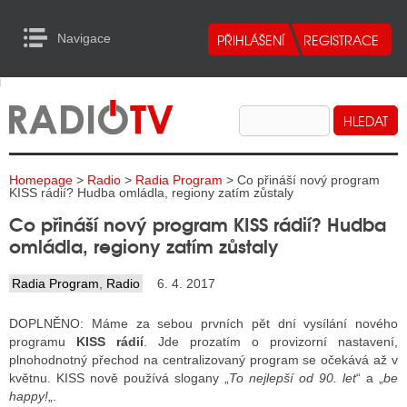
Navigace
urn to Content
Navigace
E
ALITY RADIA
ALITY TELEVIZE
Homepage
>
Radio
>
Radia Program
> Co přináší nový program
ALITY INTERNET
KISS rádií? Hudba omládla, regiony zatím zůstaly
Co přináší nový program KISS rádií? Hudba
ALITY TISK
omládla, regiony zatím zůstaly
Radia Program
,
Radio
6. 4. 2017
ALITY RADIA
DOPLNĚNO: Máme za sebou prvních pět dní vysílání nového
S RÁDIÍ
programu
KISS rádií
. Jde prozatím o provizorní nastavení,
plnohodnotný přechod na centralizovaný program se očekává až v
ECHOVOST RÁDIÍ
květnu. KISS nově používá slogany „
To nejlepší od 90. let
“ a „
be
happy!
„.
O VYSÍLAČE