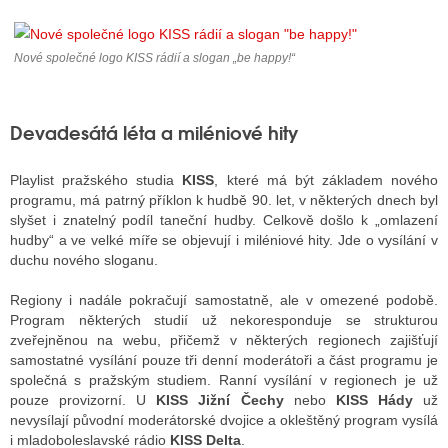
Nové společné logo KISS rádií a slogan „be happy!“
ALITY TELEVIZE
 TELEVIZÍ
Devadesátá léta a miléniové hity
VIZNÍ VYSÍLAČE
Playlist pražského studia
KISS
, které má být základem nového
programu, má patrný příklon k hudbě 90. let, v některých dnech byl
ALITY INTERNET
slyšet i znatelný podíl taneční hudby. Celkově došlo k „omlazení
hudby“ a ve velké míře se objevují i miléniové hity. Jde o vysílání v
RNETOVÁ RÁDIA
duchu nového sloganu.
RNETOVÉ STRÁNKY RÁDIÍ
Regiony i nadále pokračují samostatně, ale v omezené podobě.
Program některých studií už nekoresponduje se strukturou
RNETOVÉ STRÁNKY TV
zveřejněnou na webu, přičemž v některých regionech zajišťují
samostatné vysílání pouze tři denní moderátoři a část programu je
společná s pražským studiem. Ranní vysílání v regionech je už
pouze provizorní. U
KISS Jižní Čechy
nebo
KISS Hády
už
ALITY TISK
nevysílají původní moderátorské dvojice a okleštěný program vysílá
i mladoboleslavské rádio
KISS Delta
.