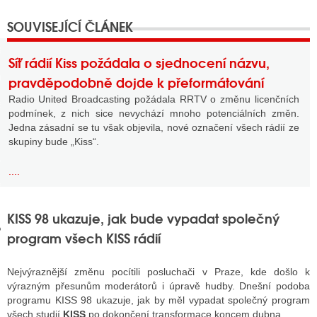
GY
Síť rádií Kiss požádala o sjednocení názvu,
 SE STÁT BLOGEREM
pravděpodobně dojde k přeformátování
Radio United Broadcasting požádala RRTV o změnu licenčních
EX BLOGERA
podmínek, z nich sice nevychází mnoho potenciálních změn.
Jedna zásadní se tu však objevila, nové označení všech rádií ze
skupiny bude „Kiss“.
UZE
....
X DISKUTÉRA NA RADIOTV
IV STARŠÍCH DISKUZÍ
KISS 98 ukazuje, jak bude vypadat společný
program všech KISS rádií
Nejvýraznější změnu pocítili posluchači v Praze, kde došlo k
výrazným přesunům moderátorů i úpravě hudby. Dnešní podoba
programu KISS 98 ukazuje, jak by měl vypadat společný program
všech studií
KISS
po dokončení transformace koncem dubna.