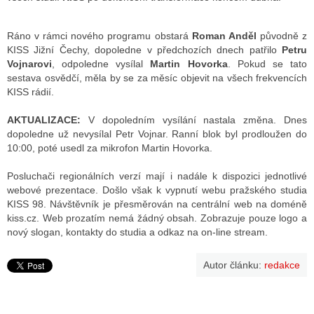
Ráno v rámci nového programu obstará
Roman Anděl
původně z
KISS Jižní Čechy, dopoledne v předchozích dnech patřilo
Petru
Vojnarovi
, odpoledne vysílal
Martin Hovorka
. Pokud se tato
sestava osvědčí, měla by se za měsíc objevit na všech frekvencích
KISS rádií.
AKTUALIZACE:
V dopoledním vysílání nastala změna. Dnes
dopoledne už nevysílal Petr Vojnar. Ranní blok byl prodloužen do
10:00, poté usedl za mikrofon Martin Hovorka.
Posluchači regionálních verzí mají i nadále k dispozici jednotlivé
webové prezentace. Došlo však k vypnutí webu pražského studia
KISS 98. Návštěvník je přesměrován na centrální web na doméně
kiss.cz. Web prozatím nemá žádný obsah. Zobrazuje pouze logo a
nový slogan, kontakty do studia a odkaz na on-line stream.
Autor článku:
redakce