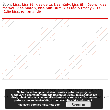
Štítky:
kiss
,
kiss 98
,
kiss delta
,
kiss hády
,
kiss jižní čechy
,
kiss
morava
,
kiss proton
,
kiss publikum
,
kiss rádio změny 2017
,
rádio kiss
,
roman anděl
Tento portál mediálně zastupuje Impression Media, s.r.o.
Na tomto webu zpracováváme cookies potřebné pro jeho
fungování a analytiku, v případě udělení souhlasu také cookies pro
© Copyright RadiaCZ s.r.o., IČO: 06533434, Sídlo: Koperníkova 794
účely cílení reklamy a personalizaci reklam. K tomu využíváme své
partnery pro sociální média, inzerci a analýzy. Více informací o
Vinohrady, 120 00 Praha 2
Rozumím
nastavení cookies naleznete
zde.