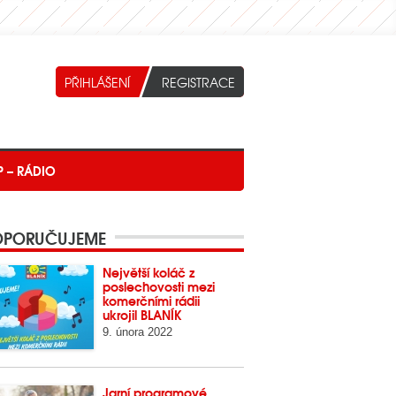
P – RÁDIO
PORUČUJEME
Největší koláč z
poslechovosti mezi
komerčními rádii
ukrojil BLANÍK
9. února 2022
Jarní programové