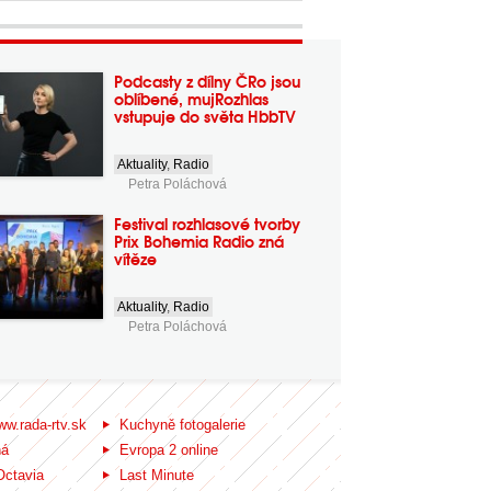
Podcasty z dílny ČRo jsou
oblíbené, mujRozhlas
vstupuje do světa HbbTV
Aktuality
,
Radio
Petra Poláchová
Festival rozhlasové tvorby
Prix Bohemia Radio zná
vítěze
Aktuality
,
Radio
Petra Poláchová
ww.rada-rtv.sk
Kuchyně fotogalerie
ná
Evropa 2 online
Octavia
Last Minute