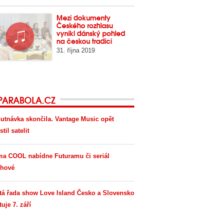
Mezi dokumenty
Českého rozhlasu
vynikl dánský pohled
na českou tradici
31. října 2019
PARABOLA.CZ
utnávka skončila. Vantage Music opět
til satelit
ma COOL nabídne Futuramu či seriál
hové
tá řada show Love Island Česko a Slovensko
tuje 7. září