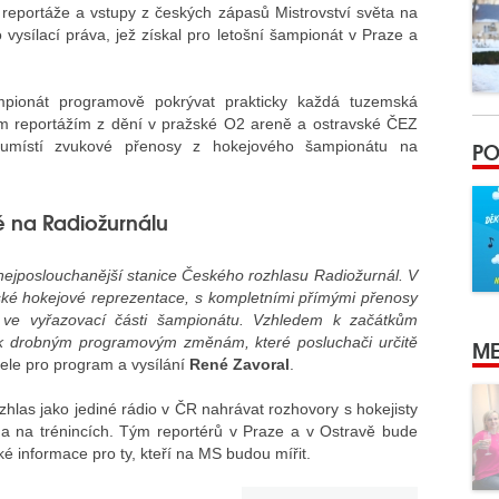
 reportáže a vstupy z českých zápasů Mistrovství světa na
 vysílací práva, jež získal pro letošní šampionát v Praze a
mpionát programově pokrývat prakticky každá tuzemská
mým reportážím z dění v pražské O2 areně a ostravské ČEZ
PO
umístí zvukové přenosy z hokejového šampionátu na
 na Radiožurnálu
nejposlouchanější stanice Českého rozhlasu Radiožurnál. V
ské hokejové reprezentace, s kompletními přímými přenosy
ve vyřazovací části šampionátu. Vzhledem k začátkům
i k drobným programovým změnám, které posluchači určitě
ME
tele pro program a vysílání
René Zavoral
.
hlas jako jediné rádio v ČR nahrávat rozhovory s hokejisty
 a na trénincích. Tým reportérů v Praze a v Ostravě bude
ké informace pro ty, kteří na MS budou mířit.