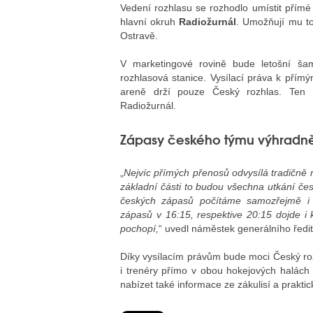
Vedení rozhlasu se rozhodlo umístit přímé
hlavní okruh
Radiožurnál
. Umožňují mu to
Ostravě.
V marketingové rovině bude letošní ša
rozhlasová stanice. Vysílací práva k pří
areně drží pouze Český rozhlas. Ten 
Radiožurnál.
Zápasy českého týmu výhradně
„
Nejvíc přímých přenosů odvysílá tradičně 
základní části to budou všechna utkání če
českých zápasů počítáme samozřejmě i 
zápasů v 16:15, respektive 20:15 dojde 
pochopí,
“ uvedl náměstek generálního ředi
Díky vysílacím právům bude moci Český roz
i trenéry přímo v obou hokejových halách
nabízet také informace ze zákulisí a praktic