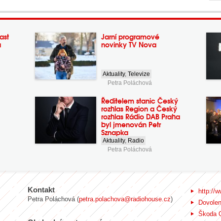
ast
Jarní programové
a
novinky TV Nova
Aktuality
,
Televize
Petra Poláchová
Ředitelem stanic Český
rozhlas Region a Český
rozhlas Rádio DAB Praha
byl jmenován Petr
Sznapka
Aktuality
,
Radio
Petra Poláchová
Kontakt
http://w
Petra Poláchová (
petra.polachova@radiohouse.cz
)
Dovole
Škoda 