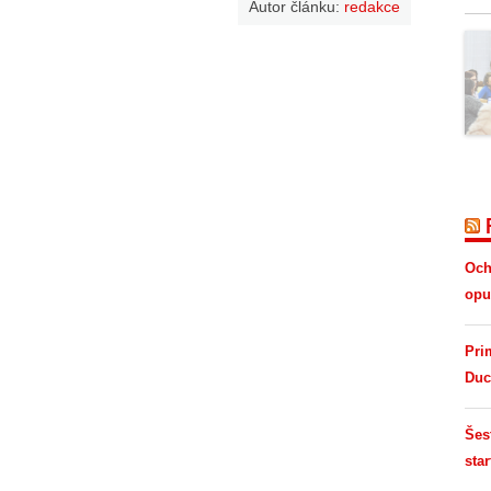
Autor článku:
redakce
Och
opus
Pri
Duc
Šes
star