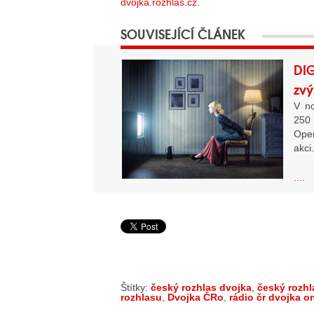
dvojka.rozhlas.cz
.
DIG
zv
V no
250
Ope
akci
....
Štítky:
český rozhlas dvojka
,
český rozhl
rozhlasu
,
Dvojka ČRo
,
rádio čr dvojka o