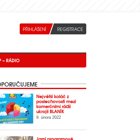
P – RÁDIO
PORUČUJEME
Největší koláč z
poslechovosti mezi
komerčními rádii
ukrojil BLANÍK
9. února 2022
Jarní programové