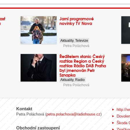
ast
Jarní programové
a
novinky TV Nova
Aktuality
,
Televize
Petra Poláchová
Ředitelem stanic Český
rozhlas Region a Český
rozhlas Rádio DAB Praha
byl jmenován Petr
Sznapka
Aktuality
,
Radio
Petra Poláchová
Kontakt
http://w
Petra Poláchová (
petra.polachova@radiohouse.cz
)
Dovole
Škoda 
Obchodní zastoupení
Značkov