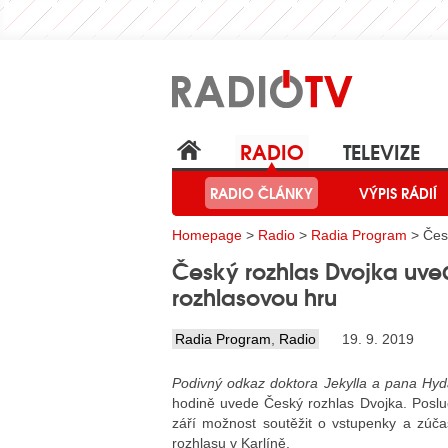
RADIO
TELEVIZE
RADIO ČLÁNKY
VÝPIS RÁDIÍ
Homepage
>
Radio
>
Radia Program
> Česk
Český rozhlas Dvojka uved
rozhlasovou hru
Radia Program
,
Radio
19. 9. 2019
Podivný odkaz doktora Jekylla a pana Hy
hodině uvede Český rozhlas Dvojka. Poslu
září možnost soutěžit o vstupenky a zúčas
rozhlasu v Karlíně.