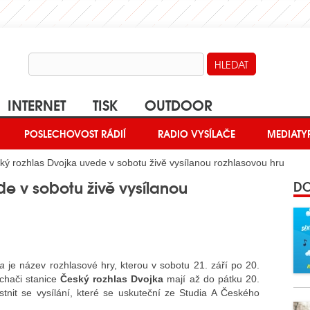
INTERNET
TISK
OUTDOOR
POSLECHOVOST RÁDIÍ
RADIO VYSÍLAČE
MEDIATY
ý rozhlas Dvojka uvede v sobotu živě vysílanou rozhlasovou hru
e v sobotu živě vysílanou
DO
da
je název rozhlasové hry, kterou v sobotu 21. září po 20.
chači stanice
Český rozhlas Dvojka
mají až do pátku 20.
tnit se vysílání, které se uskuteční ze Studia A Českého