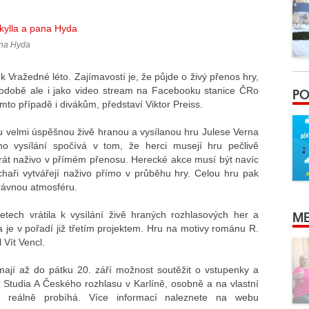
ana Hyda
k Vražedné léto. Zajímavostí je, že půjde o živý přenos hry,
PO
podobě ale i jako video stream na Facebooku stanice ČRo
mto případě i divákům, představí Viktor Preiss.
u velmi úspěšnou živě hranou a vysílanou hru Julese Verna
 vysílání spočívá v tom, že herci musejí hru pečlivě
át naživo v přímém přenosu. Herecké akce musí být navíc
uchaři vytvářejí naživo přímo v průběhu hry. Celou hru pak
právnou atmosféru.
ME
tech vrátila k vysílání živě hraných rozhlasových her a
 je v pořadí již třetím projektem. Hru na motivy románu R.
 Vít Vencl.
mají až do pátku 20. září možnost soutěžit o vstupenky a
ze Studia A Českého rozhlasu v Karlíně, osobně a na vlastní
ní reálně probíhá. Více informací naleznete na webu