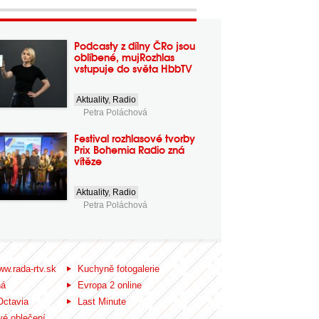
Podcasty z dílny ČRo jsou
oblíbené, mujRozhlas
vstupuje do světa HbbTV
Aktuality
,
Radio
Petra Poláchová
Festival rozhlasové tvorby
Prix Bohemia Radio zná
vítěze
Aktuality
,
Radio
Petra Poláchová
ww.rada-rtv.sk
Kuchyně fotogalerie
ná
Evropa 2 online
Octavia
Last Minute
é oblečení