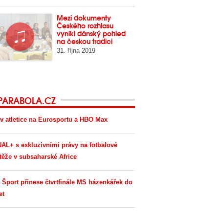
Mezi dokumenty
Českého rozhlasu
vynikl dánský pohled
na českou tradici
31. října 2019
PARABOLA.CZ
v atletice na Eurosportu a HBO Max
AL+ s exkluzivními právy na fotbalové
těže v subsaharské Africe
 Šport přinese čtvrtfinále MS házenkářek do
et