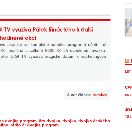
I TV využívá Pátek třináctého k další
ýhodněné akci
vé akci lze za kompletní nabídku programů ušetřit až
 Kč měsíčně a celkem 6000 Kč při dvouletém úvazku.
rátor DIGI TV využívá magické datum k marketingové
.
ME 
CAN
sou
Autor článku:
redakce
JOJ
18 l
as dvojka program
,
čro dvojka
,
dvojka
,
dvojka českého
nline
,
rádio čr dvojka program