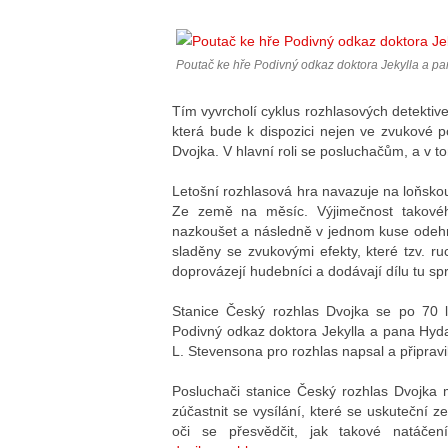
Poutač ke hře Podivný odkaz doktora Jekylla a p
Tím vyvrcholí cyklus rozhlasových detektive
která bude k dispozici nejen ve zvukové 
Dvojka. V hlavní roli se posluchačům, a v to
Letošní rozhlasová hra navazuje na loňsko
Ze země na měsíc. Výjimečnost takového
nazkoušet a následně v jednom kuse odehr
sladěny se zvukovými efekty, které tzv. r
doprovázejí hudebníci a dodávají dílu tu s
Stanice Český rozhlas Dvojka se po 70 le
Podivný odkaz doktora Jekylla a pana Hyda
L. Stevensona pro rozhlas napsal a připravil
Posluchači stanice Český rozhlas Dvojka 
zúčastnit se vysílání, které se uskuteční 
oči se přesvědčit, jak takové natáče