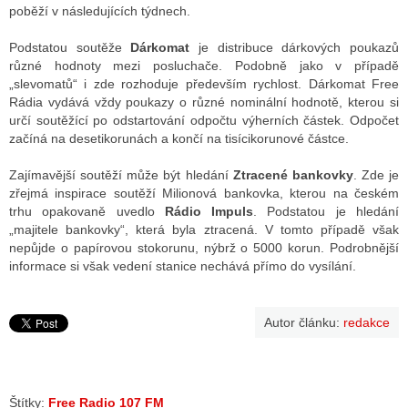
poběží v následujících týdnech.
Podstatou soutěže
Dárkomat
je distribuce dárkových poukazů
ALITY TELEVIZE
různé hodnoty mezi posluchače. Podobně jako v případě
„slevomatů“ i zde rozhoduje především rychlost. Dárkomat Free
 TELEVIZÍ
Rádia vydává vždy poukazy o různé nominální hodnotě, kterou si
určí soutěžící po odstartování odpočtu výherních částek. Odpočet
VIZNÍ VYSÍLAČE
začíná na desetikorunách a končí na tisícikorunové částce.
Zajímavější soutěží může být hledání
Ztracené bankovky
. Zde je
zřejmá inspirace soutěží Milionová bankovka, kterou na českém
ALITY INTERNET
trhu opakovaně uvedlo
Rádio Impuls
. Podstatou je hledání
„majitele bankovky“, která byla ztracená. V tomto případě však
RNETOVÁ RÁDIA
nepůjde o papírovou stokorunu, nýbrž o 5000 korun. Podrobnější
informace si však vedení stanice nechává přímo do vysílání.
RNETOVÉ STRÁNKY RÁDIÍ
RNETOVÉ STRÁNKY TV
Autor článku:
redakce
ALITY TISK
Štítky:
Free Radio 107 FM