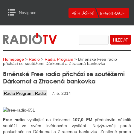
Navigace
urn to Content
Navigace
E
ALITY RADIA
ALITY TELEVIZE
Homepage
>
Radio
>
Radia Program
> Brněnské Free radio
ALITY INTERNET
přichází se soutěžemi Dárkomat a Ztracená bankovka
Brněnské Free radio přichází se soutěžemi
ALITY TISK
Dárkomat a Ztracená bankovka
Radia Program
,
Radio
7. 5. 2014
ALITY RADIA
S RÁDIÍ
ECHOVOST RÁDIÍ
Free radio
vysílající na frekvenci
107,0 FM
představilo několik
soutěží ve svém květnovém vysílání. Nejvýrazněji poutá
O VYSÍLAČE
posluchače na Dárkomat a Ztracenou bankovku. Zesílené promo