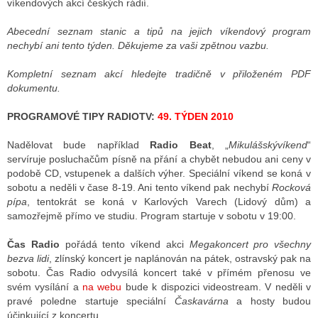
víkendových akcí českých rádií.
Abecední seznam stanic a tipů na jejich víkendový program
nechybí ani tento týden. Děkujeme za vaši zpětnou vazbu.
ALITY TELEVIZE
 TELEVIZÍ
Kompletní seznam akcí hledejte tradičně v přiloženém PDF
dokumentu.
VIZNÍ VYSÍLAČE
PROGRAMOVÉ TIPY RADIOTV:
49. TÝDEN 2010
Nadělovat bude například
Radio Beat
, „
Mikulášskývíkend
“
ALITY INTERNET
servíruje posluchačům písně na přání a chybět nebudou ani ceny v
podobě CD, vstupenek a dalších výher. Speciální víkend se koná v
RNETOVÁ RÁDIA
sobotu a neděli v čase 8-19. Ani tento víkend pak nechybí
Rocková
pípa
, tentokrát se koná v Karlových Varech (Lidový dům) a
RNETOVÉ STRÁNKY RÁDIÍ
samozřejmě přímo ve studiu. Program startuje v sobotu v 19:00.
RNETOVÉ STRÁNKY TV
Čas Radio
pořádá tento víkend akci
Megakoncert pro všechny
bezva lidi
, zlínský koncert je naplánován na pátek, ostravský pak na
sobotu. Čas Radio odvysílá koncert také v přímém přenosu ve
svém vysílání a
na webu
bude k dispozici videostream. V neděli v
ALITY TISK
pravé poledne startuje speciální
Časkavárna
a hosty budou
účinkující z koncertu.