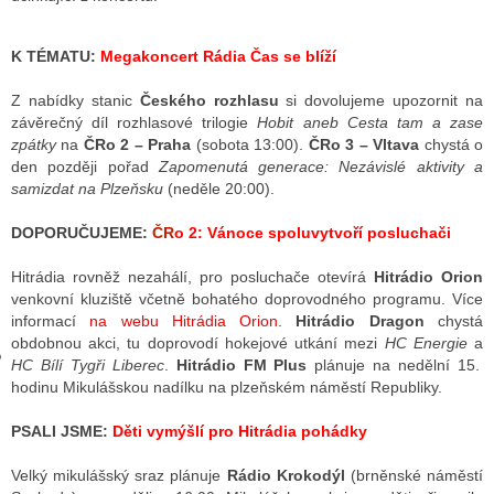
K TÉMATU:
Megakoncert Rádia Čas se blíží
GY
Z nabídky stanic
Českého rozhlasu
si dovolujeme upozornit na
 SE STÁT BLOGEREM
závěrečný díl rozhlasové trilogie
Hobit aneb Cesta tam a zase
zpátky
na
ČRo 2 – Praha
(sobota 13:00).
ČRo 3 – Vltava
chystá o
EX BLOGERA
den později pořad
Zapomenutá generace: Nezávislé aktivity a
samizdat na Plzeňsku
(neděle 20:00).
DOPORUČUJEME:
ČR
o 2: Vánoce spoluvytvoří posluchači
UZE
Hitrádia rovněž nezahálí, pro posluchače otevírá
Hitrádio Orion
X DISKUTÉRA NA RADIOTV
venkovní kluziště včetně bohatého doprovodného programu. Více
informací
na webu Hitrádia Orion
.
Hitrádio Dragon
chystá
IV STARŠÍCH DISKUZÍ
obdobnou akci, tu doprovodí hokejové utkání mezi
HC Energie
a
HC Bílí Tygři Liberec
.
Hitrádio FM Plus
plánuje na nedělní 15.
hodinu Mikulášskou nadílku na plzeňském náměstí Republiky.
PSALI JSME:
Děti vymýšlí pro Hitrádia pohádky
Velký mikulášský sraz plánuje
Rádio Krokodýl
(brněnské náměstí