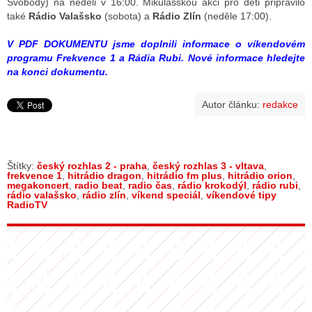
Svobody) na neděli v 16:00. Mikulášskou akci pro děti připravilo
také
Rádio Valašsko
(sobota) a
Rádio Zlín
(neděle 17:00).
V PDF DOKUMENTU jsme doplnili informace o víkendovém
programu Frekvence 1 a Rádia Rubi. Nové informace hledejte
na konci dokumentu.
Autor článku:
redakce
Štítky:
český rozhlas 2 - praha
,
český rozhlas 3 - vltava
,
frekvence 1
,
hitrádio dragon
,
hitrádio fm plus
,
hitrádio orion
,
megakoncert
,
radio beat
,
radio čas
,
rádio krokodýl
,
rádio rubi
,
rádio valašsko
,
rádio zlín
,
víkend speciál
,
víkendové tipy
RadioTV