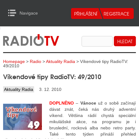
Navigace
urn to Content
Navigace
E
ALITY RADIA
ALITY TELEVIZE
Homepage
>
Radio
>
Aktuality Radia
> Víkendové tipy RadioTV:
ALITY INTERNET
49/2010
Víkendové tipy RadioTV: 49/2010
ALITY TISK
Aktuality Radia
3. 12. 2010
ALITY RADIA
DOPLNĚNO
–
Vánoce
už o sobě začínají
dávat znát, čeká nás druhý adventní
S RÁDIÍ
víkend. Většina rádií chystá speciální
mikulášské akce, na programu je i
ECHOVOST RÁDIÍ
bruslední, rocková alba nebo retro party.
Také tento týden přináší přehled
O VYSÍLAČE