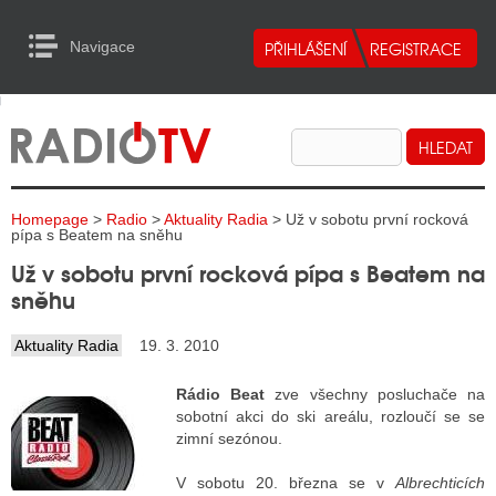
Navigace
urn to Content
Navigace
E
ALITY RADIA
ALITY TELEVIZE
Homepage
>
Radio
>
Aktuality Radia
> Už v sobotu první rocková
ALITY INTERNET
pípa s Beatem na sněhu
Už v sobotu první rocková pípa s Beatem na
ALITY TISK
sněhu
Aktuality Radia
19. 3. 2010
ALITY RADIA
Rádio Beat
zve všechny posluchače na
S RÁDIÍ
sobotní akci do ski areálu, rozloučí se se
zimní sezónou.
ECHOVOST RÁDIÍ
V sobotu 20. března se v
Albrechticích
O VYSÍLAČE