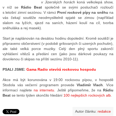
v Jizerských horách
koná velkolepá show,
v níž se
Rádio Beat
společně se svými posluchači rozloučí
s letošní zimní sezónou. V rámci
První rockové pípy na sněhu
na
ALITY TELEVIZE
vás čekají soutěže neodmyslitelně spjaté se zimou (například
slalom na lyžích, sjezd na saních, házení koulí na cíl, tvorba
 TELEVIZÍ
sněhuláka a rej masek).
VIZNÍ VYSÍLAČE
Start je naplánován na desátou hodinu dopolední. Kromě soutěží je
připraveno občerstvení (v podobě grilovaných či uzených pochutin),
ale také velká porce muziky. Celý den plný sportu zakončí
vyhlášení vítězů a předání cen (jako jsou dárkové poukazy na
ALITY INTERNET
dovolenou či skipas na příští sezónu 2010-11).
RNETOVÁ RÁDIA
PSALI JSME:
Gama Radio otevírá rockovou hospodu
RNETOVÉ STRÁNKY RÁDIÍ
Akce má být korunována v 19:00 rockovou pípou, v hospodě
Stodola vás večerní programem provede
Vladimír Vlach
. Více
RNETOVÉ STRÁNKY TV
informací najdete
na internetu
. Ještě připomeňme, že na
Rádiu
Beat
se tento týden skončilo hledání
100 nejlepších rockových alb
.
ALITY TISK
Autor článku:
redakce