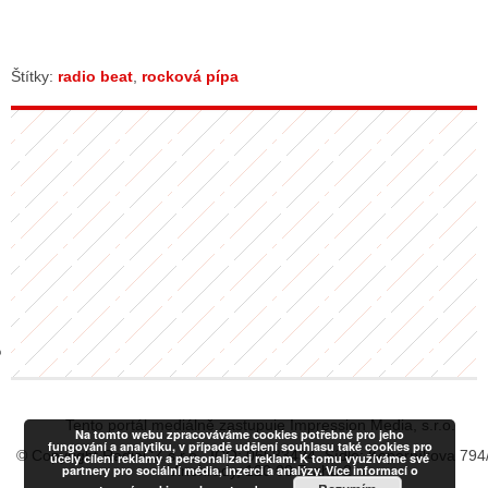
GY
Štítky:
radio beat
,
rocková pípa
 SE STÁT BLOGEREM
EX BLOGERA
UZE
X DISKUTÉRA NA RADIOTV
IV STARŠÍCH DISKUZÍ
Tento portál mediálně zastupuje Impression Media, s.r.o.
Na tomto webu zpracováváme cookies potřebné pro jeho
fungování a analytiku, v případě udělení souhlasu také cookies pro
© Copyright RadiaCZ s.r.o., IČO: 06533434, Sídlo: Koperníkova 794
účely cílení reklamy a personalizaci reklam. K tomu využíváme své
partnery pro sociální média, inzerci a analýzy. Více informací o
Vinohrady, 120 00 Praha 2