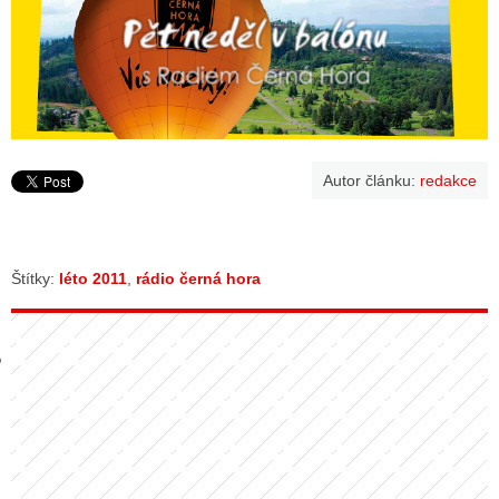
GY
 SE STÁT BLOGEREM
EX BLOGERA
Autor článku:
redakce
UZE
Štítky:
léto 2011
,
rádio černá hora
X DISKUTÉRA NA RADIOTV
IV STARŠÍCH DISKUZÍ