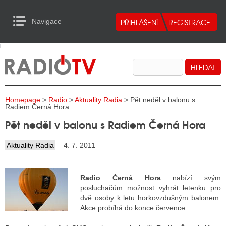
Navigace
urn to Content
Navigace
E
ALITY RADIA
ALITY TELEVIZE
Homepage
>
Radio
>
Aktuality Radia
> Pět neděl v balonu s
ALITY INTERNET
Radiem Černá Hora
Pět neděl v balonu s Radiem Černá Hora
ALITY TISK
Aktuality Radia
4. 7. 2011
ALITY RADIA
Radio Černá Hora
nabízí svým
S RÁDIÍ
posluchačům možnost vyhrát letenku pro
dvě osoby k letu horkovzdušným balonem.
ECHOVOST RÁDIÍ
Akce probíhá do konce července.
O VYSÍLAČE