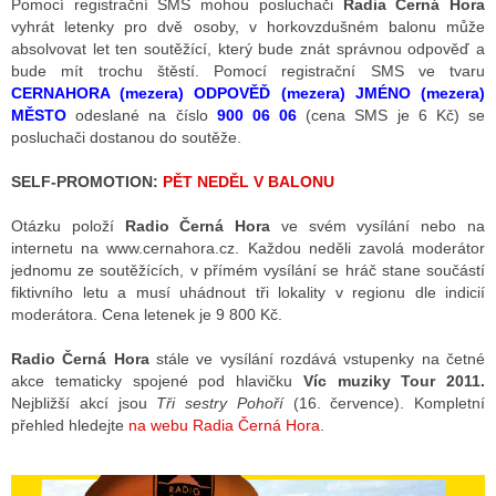
Pomocí registrační SMS mohou posluchači
Radia Černá Hora
vyhrát letenky pro dvě osoby, v horkovzdušném balonu může
absolvovat let ten soutěžící, který bude znát správnou odpověď a
bude mít trochu štěstí. Pomocí registrační SMS ve tvaru
ALITY TELEVIZE
CERNAHORA (mezera) ODPOVĚĎ (mezera) JMÉNO (mezera)
 TELEVIZÍ
MĚSTO
odeslané na číslo
900 06 06
(cena SMS je 6 Kč) se
posluchači dostanou do soutěže.
VIZNÍ VYSÍLAČE
SELF-PROMOTION:
PĚT NEDĚL V BALONU
Otázku položí
Radio Černá Hora
ve svém vysílání nebo na
ALITY INTERNET
internetu na www.cernahora.cz. Každou neděli zavolá moderátor
jednomu ze soutěžících, v přímém vysílání se hráč stane součástí
RNETOVÁ RÁDIA
fiktivního letu a musí uhádnout tři lokality v regionu dle indicií
moderátora. Cena letenek je 9 800 Kč.
RNETOVÉ STRÁNKY RÁDIÍ
Radio Černá Hora
stále ve vysílání rozdává vstupenky na četné
RNETOVÉ STRÁNKY TV
akce tematicky spojené pod hlavičku
Víc muziky Tour 2011.
Nejbližší akcí jsou
Tři sestry Pohoří
(16. července). Kompletní
přehled hledejte
na webu Radia Černá Hora
.
ALITY TISK