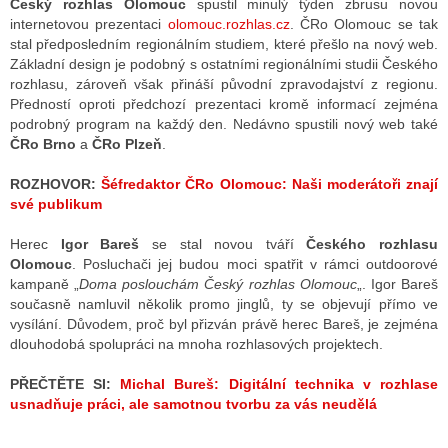
Český rozhlas Olomouc
spustil minulý týden zbrusu novou
internetovou prezentaci
olomouc.rozhlas.cz
. ČRo Olomouc se tak
stal předposledním regionálním studiem, které přešlo na nový web.
Základní design je podobný s ostatními regionálními studii Českého
ALITY TELEVIZE
rozhlasu, zároveň však přináší původní zpravodajství z regionu.
 TELEVIZÍ
Předností oproti předchozí prezentaci kromě informací zejména
podrobný program na každý den. Nedávno spustili nový web také
VIZNÍ VYSÍLAČE
ČRo Brno
a
ČRo Plzeň
.
ROZHOVOR:
Šéfredaktor ČRo Olomouc: Naši moderátoři znají
své publikum
ALITY INTERNET
Herec
Igor Bareš
se stal novou tváří
Českého rozhlasu
RNETOVÁ RÁDIA
Olomouc
. Posluchači jej budou moci spatřit v rámci outdoorové
kampaně „
Doma poslouchám Český rozhlas Olomouc
„. Igor Bareš
RNETOVÉ STRÁNKY RÁDIÍ
současně namluvil několik promo jinglů, ty se objevují přímo ve
vysílání. Důvodem, proč byl přizván právě herec Bareš, je zejména
RNETOVÉ STRÁNKY TV
dlouhodobá spolupráci na mnoha rozhlasových projektech.
PŘEČTĚTE SI:
Michal Bureš: Digitální technika v rozhlase
usnadňuje práci, ale samotnou tvorbu za vás neudělá
ALITY TISK