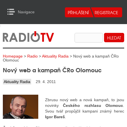
Navigace
urn to Content
Navigace
E
ALITY RADIA
ALITY TELEVIZE
Homepage
>
Radio
>
Aktuality Radia
> Nový web a kampaň ČRo
ALITY INTERNET
Olomouc
Nový web a kampaň ČRo Olomouc
ALITY TISK
Aktuality Radia
29. 4. 2011
ALITY RADIA
Zbrusu nový web a nová kampaň, to jsou
S RÁDIÍ
novinky
Českého rozhlasu Olomouc
.
Svou tvář propůjčil kampani známý herec
ECHOVOST RÁDIÍ
Igor Bareš
.
O VYSÍLAČE