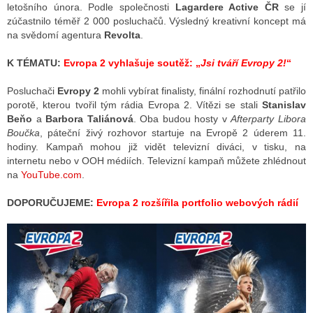
letošního února. Podle společnosti
Lagardere Active ČR
se jí
zúčastnilo téměř 2 000 posluchačů. Výsledný kreativní koncept má
na svědomí agentura
Revolta
.
ALITY TELEVIZE
K TÉMATU:
Evropa 2 vyhlašuje soutěž: „
Jsi tváří Evropy 2!
“
 TELEVIZÍ
Posluchači
Evropy 2
mohli vybírat finalisty, finální rozhodnutí patřilo
VIZNÍ VYSÍLAČE
porotě, kterou tvořil tým rádia Evropa 2. Vítězi se stali
Stanislav
Beňo
a
Barbora Taliánová
. Oba budou hosty v
Afterparty Libora
Boučka
, páteční živý rozhovor startuje na Evropě 2 úderem 11.
hodiny. Kampaň mohou již vidět televizní diváci, v tisku, na
ALITY INTERNET
internetu nebo v OOH médiích. Televizní kampaň můžete zhlédnout
na
YouTube.com
.
RNETOVÁ RÁDIA
DOPORUČUJEME:
Evropa 2 rozšířila portfolio webových rádií
RNETOVÉ STRÁNKY RÁDIÍ
RNETOVÉ STRÁNKY TV
ALITY TISK