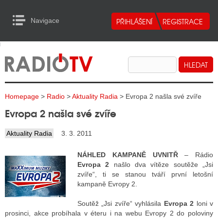
Navigace
urn to Content
Navigace
E
ALITY RADIA
ALITY TELEVIZE
Homepage
>
Radio
>
Aktuality Radia
> Evropa 2 našla své zvíře
ALITY INTERNET
Evropa 2 našla své zvíře
ALITY TISK
Aktuality Radia
3. 3. 2011
NÁHLED KAMPANĚ UVNITŘ
– Rádio
ALITY RADIA
Evropa 2
našlo dva vítěze soutěže „Jsi
zvíře“, ti se stanou tváří první letošní
S RÁDIÍ
kampaně Evropy 2.
ECHOVOST RÁDIÍ
Soutěž „Jsi zvíře“ vyhlásila
Evropa 2
loni v
O VYSÍLAČE
prosinci, akce probíhala v éteru i na webu Evropy 2 do poloviny