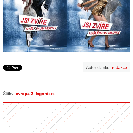
GY
 SE STÁT BLOGEREM
EX BLOGERA
UZE
Autor článku:
redakce
X DISKUTÉRA NA RADIOTV
IV STARŠÍCH DISKUZÍ
Štítky:
evropa 2
,
lagardere