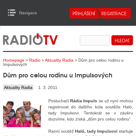
Navigace
urn to Content
Navigace
E
ALITY RADIA
ALITY TELEVIZE
Homepage
>
Radio
>
Aktuality Radia
> Dům pro celou rodinu u
ALITY INTERNET
Impulsových
Dům pro celou rodinu u Impulsových
ALITY TISK
Aktuality Radia
1. 3. 2011
ALITY RADIA
Posluchači
Rádia Impuls
se už nyní mohou
registrovat do dalšího kola soutěže Haló,
S RÁDIÍ
tady Impulsovi. Tentokrát se v závěru
dozvíme, kdo získá „dům pro celou rodinu“.
ECHOVOST RÁDIÍ
Ranní soutěž
Haló, tady Impulsovi
startuje
O VYSÍLAČE