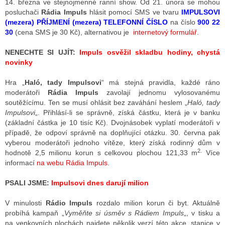
14. března ve stejnojmenné ranní show. Od 21. února se mohou
posluchači
Rádia Impuls
hlásit pomocí SMS ve tvaru
IMPULSOVI
(mezera) PŘÍJMENÍ (mezera) TELEFONNÍ ČÍSLO
na číslo
900 22
30
(cena SMS je 30 Kč), alternativou je
internetový formulář
.
ALITY TELEVIZE
 TELEVIZÍ
NENECHTE SI UJÍT:
Impuls osvěžil skladbu hodiny, chystá
novinky
VIZNÍ VYSÍLAČE
Hra „
Haló, tady Impulsovi
“ má stejná pravidla, každé ráno
moderátoři
Rádia Impuls
zavolají jednomu vylosovanému
soutěžícímu. Ten se musí ohlásit bez zaváhání heslem „
Haló, tady
ALITY INTERNET
Impulsovi
„. Přihlásí-li se správně, získá částku, která je v banku
(základní částka je 10 tisíc Kč). Dvojnásobek vyplatí moderátoři v
RNETOVÁ RÁDIA
případě, že odpoví správně na doplňující otázku. 30. června pak
vyberou moderátoři jednoho vítěze, který získá rodinný dům v
RNETOVÉ STRÁNKY RÁDIÍ
2.
hodnotě 2,5 milionu korun s celkovou plochou 121,33 m
Více
informací
na webu Rádia Impuls
.
RNETOVÉ STRÁNKY TV
PSALI JSME:
Impulsovi dnes darují milion
V minulosti
Rádio Impuls
rozdalo milion korun či byt. Aktuálně
ALITY TISK
probíhá kampaň „
Vyměňte si úsměv s Rádiem Impuls
„, v tisku a
na venkovních plochách najdete několik verzí této akce, stanice v