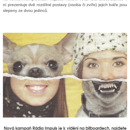
ní prezentuje dvě rozdílné postavy (osoba či zvíře) jejich tváře jsou
slepeny ze dvou jedinců.
GY
 SE STÁT BLOGEREM
EX BLOGERA
UZE
X DISKUTÉRA NA RADIOTV
IV STARŠÍCH DISKUZÍ
Nová kampaň Rádia Impuls je k vidění na bilboardech, najdete