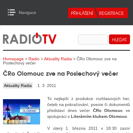
Navigace
urn to Content
Navigace
E
ALITY RADIA
ALITY TELEVIZE
Homepage
>
Radio
>
Aktuality Radia
> ČRo Olomouc zve na
ALITY INTERNET
Poslechový večer
ČRo Olomouc zve na Poslechový večer
ALITY TISK
Aktuality Radia
1. 3. 2011
ALITY RADIA
To nejlepší z produkce rozhlasových her,
četeb na pokračování, poezie či dokumentů
S RÁDIÍ
představí dnes večer
ČRo Olomouc
ve
spolupráci s
Literárním klubem Olomouc
.
ECHOVOST RÁDIÍ
V úterý 1. března 2011 v 18:30 zazní
O VYSÍLAČE