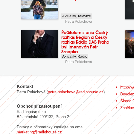
Aktuality
,
Televize
Petra Poláchová
Ředitelem stanic Český
rozhlas Region a Český
rozhlas Rádio DAB Praha
byl jmenován Petr
Sznapka
Aktuality
,
Radio
Petra Poláchová
Kontakt
http://w
Petra Poláchová (
petra.polachova@radiohouse.cz
)
Dovole
Škoda 
Obchodní zastoupení
Značkov
Radiohouse s.r.o.
Bělehradská 299/132, Praha 2
Dotazy a připomínky zasílejte na email
marketing@radiohouse.cz