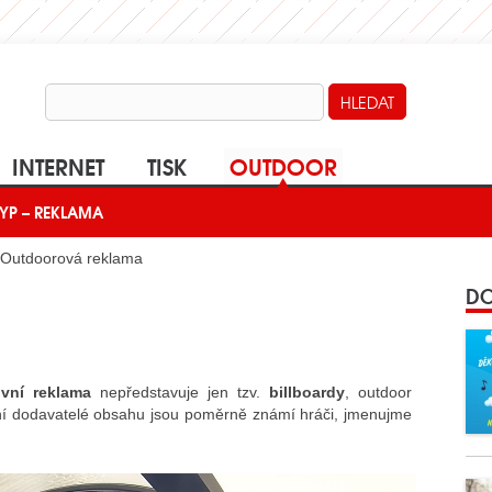
INTERNET
TISK
OUTDOOR
YP – REKLAMA
Outdoorová reklama
DO
vní reklama
nepředstavuje jen tzv.
billboardy
, outdoor
vní dodavatelé obsahu jsou poměrně známí hráči, jmenujme