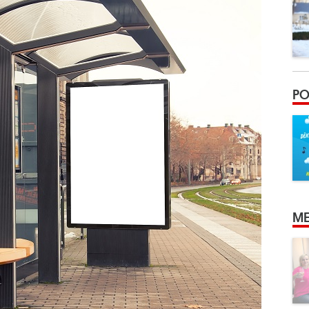
PO
ME