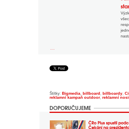
sta
Výzk
vše
resp
jed
nast
....
Štítky:
Bigmedia
,
billboard
,
billboardy
,
Ci
reklamní kampaň outdoor
,
reklamní nosi
DOPORUČUJEME
ČRo Plus spustil podc
Čekání na prezident