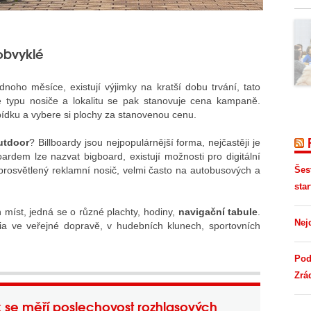
obvyklé
dnoho měsíce, existují výjimky na kratší dobu trvání, tato
e typu nosiče a lokalitu se pak stanovuje cena kampaně.
dku a vybere si plochy za stanovenou cenu.
utdoor
? Billboardy jsou nejpopulárnější forma, nejčastěji je
oardem lze nazvat bigboard, existují možnosti pro digitální
rosvětlený reklamní nosič, velmi často na autobusových a
Šes
star
 míst, jedná se o různé plachty, hodiny,
navigační tabule
.
Nej
a ve veřejné dopravě, v hudebních klunech, sportovních
Pod
Zrá
 se měří poslechovost rozhlasových