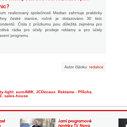
nic?
um realizovaný společností Median zahrnuje prakticky
chny české stanice, ročně je dotazováno 30 tisíc
ondentů. Čísla z průzkumu jsou důležitá zejména pro
notlivá rádia pro účely prodeje reklamy a pro účely
avení programu.
Autor článku:
redakce
ty-light
,
euroAWK
,
JCDecaux
,
Reklama - Příloha
,
č
,
sales-house
ast
Jarní programové
a
novinky TV Nova