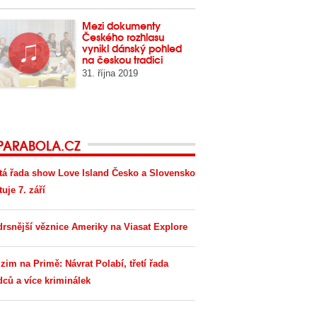
Mezi dokumenty
Českého rozhlasu
vynikl dánský pohled
na českou tradici
31. října 2019
PARABOLA.CZ
tá řada show Love Island Česko a Slovensko
tuje 7. září
drsnější věznice Ameriky na Viasat Explore
zim na Primě: Návrat Polabí, třetí řada
dců a více kriminálek