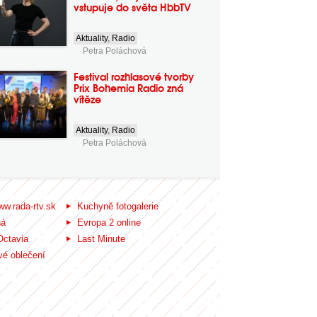
vstupuje do světa HbbTV
Aktuality
,
Radio
Petra Poláchová
Festival rozhlasové tvorby
Prix Bohemia Radio zná
vítěze
Aktuality
,
Radio
Petra Poláchová
ww.rada-rtv.sk
Kuchyně fotogalerie
ná
Evropa 2 online
Octavia
Last Minute
é oblečení