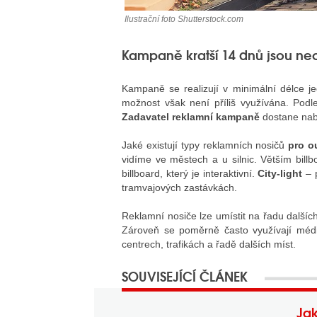
Ilustrační foto Shutterstock.com
Kampaně kratší 14 dnů jsou ne
Kampaně se realizují v minimální délce je
možnost však není příliš využívána. Podl
Zadavatel reklamní kampaně
dostane nabí
Jaké existují typy reklamních nosičů
pro o
vidíme ve městech a u silnic. Větším billb
billboard, který je interaktivní.
City-light
– p
tramvajových zastávkách.
Reklamní nosiče lze umístit na řadu dalších
Zároveň se poměrně často využívají médi
centrech, trafikách a řadě dalších míst.
Jak