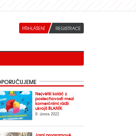
PORUČUJEME
Největší koláč z
poslechovosti mezi
komerčními rádii
ukrojil BLANÍK
9. února 2022
Jarní programové