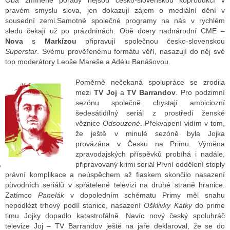
Oba zmíněné pořady nejsou česko-slovenskou koprodukcí v
pravém smyslu slova, jen dokazují zájem o mediální dění v
sousední zemi.Samotné společné programy na nás v rychlém
sledu čekají už po prázdninách. Obě dcery nadnárodní CME –
GY
Nova
s
Markízou
připravují společnou česko-slovenskou
Superstar
. Svému prověřenému formátu věří, nasazují do něj své
 SE STÁT BLOGEREM
top moderátory Leoše Mareše a Adélu Banášovou.
EX BLOGERA
Poměrně nečekaná spolupráce se zrodila
mezi
TV Joj
a
TV Barrandov
. Pro podzimní
sezónu společně chystají ambiciozní
šedesátidílný seriál z prostředí ženské
UZE
věznice
Odsouzené
. Překvapení vidím v tom,
že ještě v minulé sezóně byla Jojka
X DISKUTÉRA NA RADIOTV
provázána v Česku na Primu. Výměna
IV STARŠÍCH DISKUZÍ
zpravodajských příspěvků probíhá i nadále,
připravovaný krimi seriál První oddělení stoply
právní komplikace a neúspěchem až fiaskem skončilo nasazení
původních seriálů v spřátelené televizi na druhé straně hranice.
Zatímco
Panelák
v dopoledním schématu Primy měl snahu
nepodlézt trhový podíl stanice, nasazení
Ošklivky Katky
do prime
timu Jojky dopadlo katastrofálně. Navíc nový český spoluhráč
televize Joj – TV Barrandov ještě na jaře deklaroval, že se do