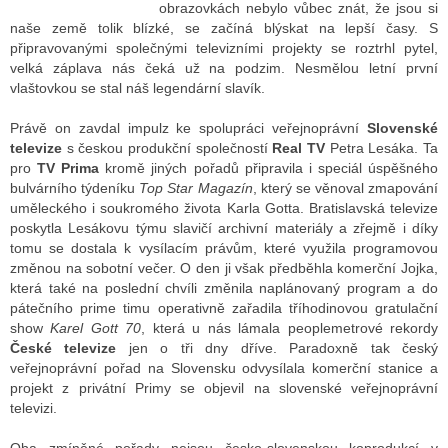
obrazovkách nebylo vůbec znát, že jsou si
naše země tolik blízké, se začíná blýskat na lepší časy. S
připravovanými společnými televizními projekty se roztrhl pytel,
ALITY TELEVIZE
velká záplava nás čeká už na podzim. Nesmělou letní první
vlaštovkou se stal náš legendární slavík.
 TELEVIZÍ
Právě on zavdal impulz ke spolupráci veřejnoprávní
Slovenské
VIZNÍ VYSÍLAČE
televize
s českou produkční společností
Real TV
Petra Lesáka. Ta
pro
TV Prima
kromě jiných pořadů připravila i speciál úspěšného
bulvárního týdeníku
Top Star Magazín
, který se věnoval zmapování
uměleckého i soukromého života Karla Gotta. Bratislavská televize
ALITY INTERNET
poskytla Lesákovu týmu slavičí archivní materiály a zřejmě i díky
tomu se dostala k vysílacím právům, které využila programovou
RNETOVÁ RÁDIA
změnou na sobotní večer. O den ji však předběhla komerční Jojka,
která také na poslední chvíli změnila naplánovaný program a do
RNETOVÉ STRÁNKY RÁDIÍ
pátečního prime timu operativně zařadila tříhodinovou gratulační
show
Karel Gott 70
, která u nás lámala peoplemetrové rekordy
RNETOVÉ STRÁNKY TV
České televize
jen o tři dny dříve. Paradoxně tak český
veřejnoprávní pořad na Slovensku odvysílala komerční stanice a
projekt z privátní Primy se objevil na slovenské veřejnoprávní
televizi.
ALITY TISK