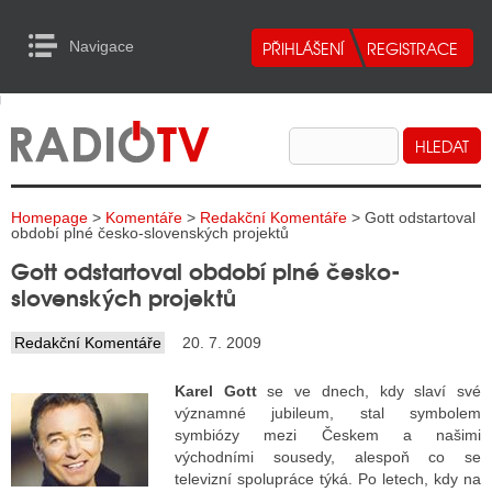
Navigace
urn to Content
Navigace
E
ALITY RADIA
ALITY TELEVIZE
Homepage
>
Komentáře
>
Redakční Komentáře
> Gott odstartoval
ALITY INTERNET
období plné česko-slovenských projektů
Gott odstartoval období plné česko-
ALITY TISK
slovenských projektů
Redakční Komentáře
20. 7. 2009
ALITY RADIA
Karel Gott
se ve dnech, kdy slaví své
S RÁDIÍ
významné jubileum, stal symbolem
symbiózy mezi Českem a našimi
ECHOVOST RÁDIÍ
východními sousedy, alespoň co se
televizní spolupráce týká. Po letech, kdy na
O VYSÍLAČE