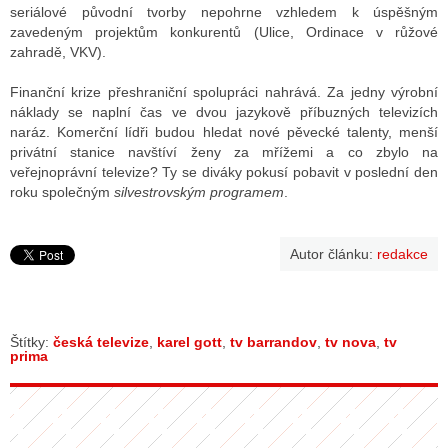
seriálové původní tvorby nepohrne vzhledem k úspěšným
zavedeným projektům konkurentů (Ulice, Ordinace v růžové
zahradě, VKV).
Finanční krize přeshraniční spolupráci nahrává. Za jedny výrobní
náklady se naplní čas ve dvou jazykově příbuzných televizích
naráz. Komerční lídři budou hledat nové pěvecké talenty, menší
privátní stanice navštíví ženy za mřížemi a co zbylo na
veřejnoprávní televize? Ty se diváky pokusí pobavit v poslední den
roku společným
silvestrovským programem
.
Autor článku:
redakce
Štítky:
česká televize
,
karel gott
,
tv barrandov
,
tv nova
,
tv
prima