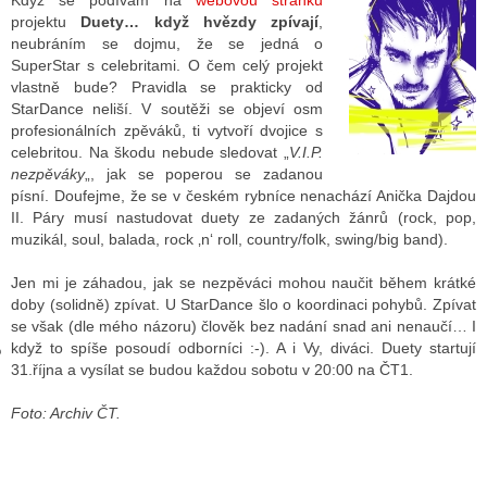
Když se podívám na
webovou stránku
projektu
Duety… když hvězdy zpívají
,
neubráním se dojmu, že se jedná o
SuperStar s celebritami. O čem celý projekt
GY
vlastně bude? Pravidla se prakticky od
StarDance neliší. V soutěži se objeví osm
 SE STÁT BLOGEREM
profesionálních zpěváků, ti vytvoří dvojice s
celebritou. Na škodu nebude sledovat „
V.I.P.
EX BLOGERA
nezpěváky
„, jak se poperou se zadanou
písní. Doufejme, že se v českém rybníce nenachází Anička Dajdou
II. Páry musí nastudovat duety ze zadaných žánrů (rock, pop,
muzikál, soul, balada, rock ‚n‘ roll, country/folk, swing/big band).
UZE
Jen mi je záhadou, jak se nezpěváci mohou naučit během krátké
X DISKUTÉRA NA RADIOTV
doby (solidně) zpívat. U StarDance šlo o koordinaci pohybů. Zpívat
IV STARŠÍCH DISKUZÍ
se však (dle mého názoru) člověk bez nadání snad ani nenaučí… I
když to spíše posoudí odborníci :-). A i Vy, diváci. Duety startují
31.října a vysílat se budou každou sobotu v 20:00 na ČT1.
Foto: Archiv ČT.