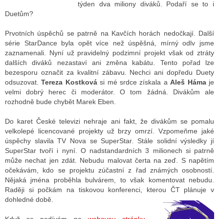
týden dva miliony diváků. Podaří se to i
Duetům?
ALITY TELEVIZE
Prvotních úspěchů se patrně na Kavčích horách nedočkají. Další
série StarDance byla opět více než úspěšná, mírný odlv jsme
 TELEVIZÍ
zaznamenali. Nyní už pravidelný podzimní projekt však od ztráty
dalších diváků nezastaví ani změna kabátu. Tento pořad lze
VIZNÍ VYSÍLAČE
bezesporu označit za kvalitní zábavu. Nechci ani dopředu Duety
odsuzovat.
Tereza Kostková
si mé srdce získala a
Aleš Háma
je
velmi dobrý herec či moderátor. O tom žádná. Divákům ale
rozhodně bude chybět Marek Eben.
ALITY INTERNET
Do karet České televizi nehraje ani fakt, že divákům se pomalu
RNETOVÁ RÁDIA
velkolepé licencované projekty už brzy omrzí. Vzpomeňme jaké
úspěchy slavila TV Nova se SuperStar. Stále solidní výsledky jí
RNETOVÉ STRÁNKY RÁDIÍ
SuperStar tvoří i nyní. O nadstandardních 3 milionech si patrně
může nechat jen zdát. Nebudu malovat čerta na zeď. S napětím
RNETOVÉ STRÁNKY TV
očekávám, kdo se projektu zúčastní z řad známých osobností.
Nějaká jména proběhla bulvárem, to však komentovat nebudu.
Raději si počkám na tiskovou konferenci, kterou ČT plánuje v
dohledné době.
ALITY TISK