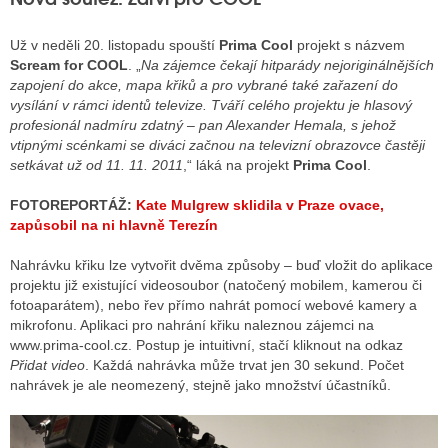
Už v neděli 20. listopadu spouští
Prima Cool
projekt s názvem
Scream for COOL
. „
Na zájemce čekají hitparády nejoriginálnějších
zapojení do akce, mapa křiků a pro vybrané také zařazení do
vysílání v rámci identů televize. Tváří celého projektu je hlasový
profesionál nadmíru zdatný – pan Alexander Hemala, s jehož
vtipnými scénkami se diváci začnou na televizní obrazovce častěji
setkávat už od 11. 11. 2011
,“ láká na projekt
Prima Cool
.
FOTOREPORTÁŽ:
Kate Mulgrew sklidila v Praze ovace,
zapůsobil na ni hlavně Terezín
Nahrávku křiku lze vytvořit dvěma způsoby – buď vložit do aplikace
projektu již existující videosoubor (natočený mobilem, kamerou či
fotoaparátem), nebo řev přímo nahrát pomocí webové kamery a
mikrofonu. Aplikaci pro nahrání křiku naleznou zájemci na
www.prima-cool.cz. Postup je intuitivní, stačí kliknout na odkaz
Přidat video
. Každá nahrávka může trvat jen 30 sekund. Počet
nahrávek je ale neomezený, stejně jako množství účastníků.