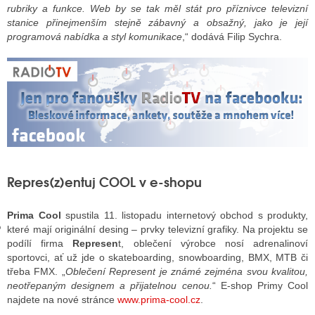
rubriky a funkce. Web by se tak měl stát pro příznivce televizní
stanice přinejmenším stejně zábavný a obsažný, jako je její
programová nabídka a styl komunikace
,“ dodává Filip Sychra.
GY
 SE STÁT BLOGEREM
EX BLOGERA
UZE
Repres(z)entuj COOL v e-shopu
X DISKUTÉRA NA RADIOTV
IV STARŠÍCH DISKUZÍ
Prima Cool
spustila 11. listopadu internetový obchod s produkty,
které mají originální desing – prvky televizní grafiky. Na projektu se
podílí firma
Represen
t, oblečení výrobce nosí adrenalinoví
sportovci, ať už jde o skateboarding, snowboarding, BMX, MTB či
třeba FMX. „
Oblečení Represent je známé zejména svou kvalitou,
neotřepaným designem a přijatelnou cenou.
“ E-shop Primy Cool
najdete na nové stránce
www.prima-cool.cz
.