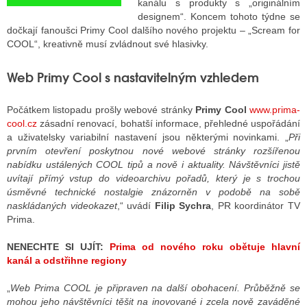
kanálu s produkty s „originálním
designem“. Koncem tohoto týdne se
dočkají fanoušci Primy Cool dalšího nového projektu – „Scream for
COOL“, kreativně musí zvládnout své hlasivky.
ALITY TELEVIZE
 TELEVIZÍ
Web Primy Cool s nastavitelným vzhledem
VIZNÍ VYSÍLAČE
Počátkem listopadu prošly webové stránky
Primy Cool
www.prima-
cool.cz
zásadní renovací, bohatší informace, přehledné uspořádání
a uživatelsky variabilní nastavení jsou některými novinkami. „
Při
ALITY INTERNET
prvním otevření poskytnou nové webové stránky rozšířenou
nabídku ustálených COOL tipů a nově i aktuality. Návštěvníci jistě
RNETOVÁ RÁDIA
uvítají přímý vstup do videoarchivu pořadů, který je s trochou
úsměvné technické nostalgie znázorněn v podobě na sobě
RNETOVÉ STRÁNKY RÁDIÍ
naskládaných videokazet
,“ uvádí
Filip Sychra
, PR koordinátor TV
Prima.
RNETOVÉ STRÁNKY TV
NENECHTE SI UJÍT:
Prima od nového roku obětuje hlavní
kanál a odstřihne regiony
ALITY TISK
„
Web Prima COOL je připraven na další obohacení. Průběžně se
mohou jeho návštěvníci těšit na inovované i zcela nově zaváděné