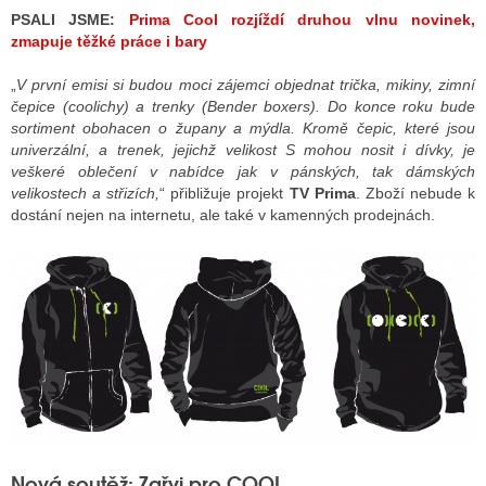
PSALI JSME:
Prima Cool rozjíždí druhou vlnu novinek,
zmapuje těžké práce i bary
„
V první emisi si budou moci zájemci objednat trička, mikiny, zimní
čepice (coolichy) a trenky (Bender boxers). Do konce roku bude
sortiment obohacen o župany a mýdla. Kromě čepic, které jsou
univerzální, a trenek, jejichž velikost S mohou nosit i dívky, je
veškeré oblečení v nabídce jak v pánských, tak dámských
velikostech a střizích,
“ přibližuje projekt
TV Prima
. Zboží nebude k
dostání nejen na internetu, ale také v kamenných prodejnách.
Nová soutěž: Zařvi pro COOL