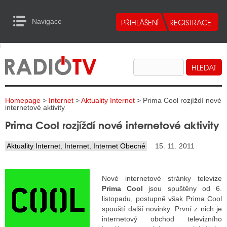
Navigace
urn to Content
Navigace
E
ALITY RADIA
ALITY TELEVIZE
Homepage
>
Internet
>
Aktuality Internet
> Prima Cool rozjíždí nové
ALITY INTERNET
internetové aktivity
Prima Cool rozjíždí nové internetové aktivity
ALITY TISK
Aktuality Internet
,
Internet
,
Internet Obecné
15. 11. 2011
ALITY RADIA
Nové internetové stránky televize
S RÁDIÍ
Prima Cool
jsou spuštěny od 6.
listopadu, postupně však Prima Cool
ECHOVOST RÁDIÍ
spouští další novinky. První z nich je
internetový obchod televizního
O VYSÍLAČE