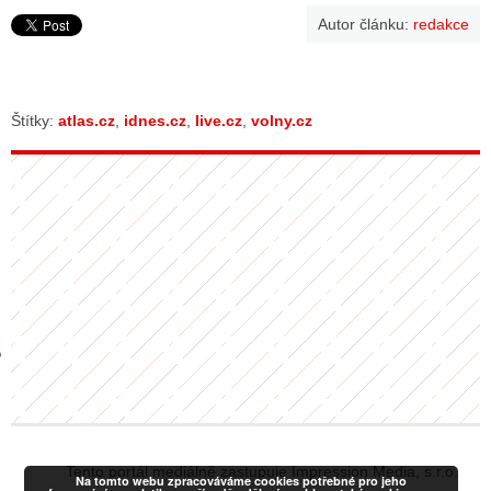
Autor článku:
redakce
GY
 SE STÁT BLOGEREM
Štítky:
atlas.cz
,
idnes.cz
,
live.cz
,
volny.cz
EX BLOGERA
UZE
X DISKUTÉRA NA RADIOTV
IV STARŠÍCH DISKUZÍ
Tento portál mediálně zastupuje Impression Media, s.r.o.
Na tomto webu zpracováváme cookies potřebné pro jeho