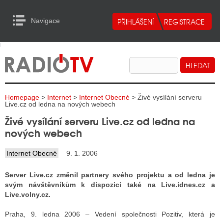
Navigace
urn to Content
Navigace
E
ALITY RADIA
ALITY TELEVIZE
Homepage
>
Internet
>
Internet Obecné
> Živé vysílání serveru
ALITY INTERNET
Live.cz od ledna na nových webech
Živé vysílání serveru Live.cz od ledna na
ALITY TISK
nových webech
Internet Obecné
9. 1. 2006
ALITY RADIA
Server Live.cz změnil partnery svého projektu a od ledna je
S RÁDIÍ
svým návštěvníkům k dispozici také na Live.idnes.cz a
Live.volny.cz.
ECHOVOST RÁDIÍ
Praha, 9. ledna 2006 – Vedení společnosti Pozitiv, která je
O VYSÍLAČE