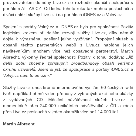
provozovatelem domény Live.cz se rozhodlo ukončit spolupráci s
portálem ATLAS.CZ. Od ledna tohoto roku tak mohou posluchači a
diváci nalézt služby Live.cz i na portálech iDNES.cz a Volný.cz.
ALITY TELEVIZE
Spojení s portály Volný.cz a iDNES.cz bylo pro společnost Pozitiv
 TELEVIZÍ
logickým krokem při dalším rozvoji služby Live.cz, díky němuž
dojde k výraznému posílení jejího využívání. Propojení služeb a
VIZNÍ VYSÍLAČE
obsahů těchto partnerských webů s Live.cz nabídne jejich
návštěvníkům mnohem více než dosavadní partnerství. Martin
Albrecht, výkonný ředitel společnosti Pozitiv k tomu dodává:
„Již
delší dobu chceme zpřístupnit broadbandový obsah většímu
ALITY INTERNET
okruhu uživatelů. Jsem si jist, že spolupráce s portály iDNES.cz a
Volný.cz nám to umožní.“
RNETOVÁ RÁDIA
Služby Live.cz dnes kromě internetového vysílání 60 českých rádií
RNETOVÉ STRÁNKY RÁDIÍ
tvoří například přímé video přenosy z vybraných akcí nebo ukázky
z vydávaných CD. Měsíční návštěvnost služeb Live.cz je
RNETOVÉ STRÁNKY TV
momentálně přes 240.000 unikátních návštěvníků z ČR a rádia
přes Live.cz poslouchá v jeden okamžik více než 14.000 lidí.
Martin Albrecht
ALITY TISK