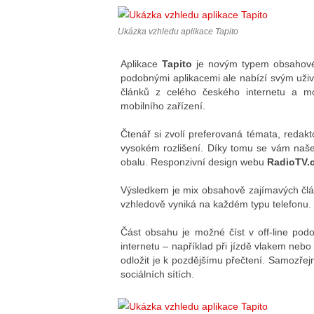
Ukázka vzhledu aplikace Tapito
Aplikace
Tapito
je novým typem obsahového
podobnými aplikacemi ale nabízí svým uživ
článků z celého českého internetu a m
mobilního zařízení.
Čtenář si zvolí preferovaná témata, redakt
vysokém rozlišení. Díky tomu se vám naše
obalu. Responzivní design webu
RadioTV.
Výsledkem je mix obsahově zajímavých člán
vzhledově vyniká na každém typu telefonu.
Část obsahu je možné číst v off-line pod
internetu – například při jízdě vlakem nebo
odložit je k pozdějšímu přečtení. Samozřej
sociálních sítích.