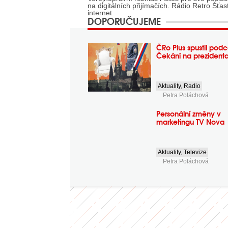
na digitálních přijímačích. Rádio Retro Šťa
internet.
DOPORUČUJEME
ČRo Plus spustil podc
Čekání na prezident
Aktuality
,
Radio
Petra Poláchová
Personální změny v
marketingu TV Nova
Aktuality
,
Televize
Petra Poláchová