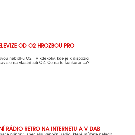
ELEVIZE OD O2 HROZBOU PRO
vou nabídku O2 TV kdekoliv, kde je k dispozici
závisle na vlastní síti O2. Co na to konkurence?
Í RÁDIO RETRO NA INTERNETU A V DAB
hače připravil speciální vánoční rádio, které můžete naladit