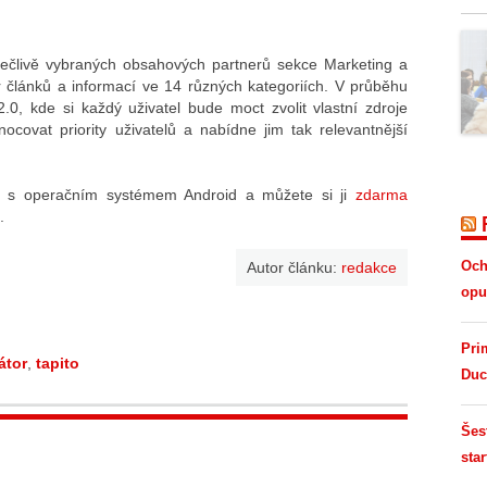
pečlivě vybraných obsahových partnerů sekce Marketing a
 článků a informací ve 14 různých kategoriích. V průběhu
.0, kde si každý uživatel bude moct zvolit vlastní zdroje
covat priority uživatelů a nabídne jim tak relevantnější
ele s operačním systémem Android a můžete si ji
zdarma
.
Och
Autor článku:
redakce
opus
Pri
átor
,
tapito
Duc
Šes
star