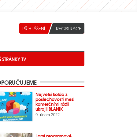
É STRÁNKY TV
PORUČUJEME
Největší koláč z
poslechovosti mezi
komerčními rádii
ukrojil BLANÍK
9. února 2022
Jarní programové