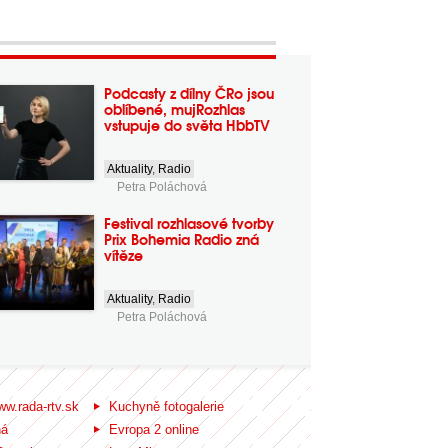
Podcasty z dílny ČRo jsou
oblíbené, mujRozhlas
vstupuje do světa HbbTV
Aktuality
,
Radio
Petra Poláchová
Festival rozhlasové tvorby
Prix Bohemia Radio zná
vítěze
Aktuality
,
Radio
Petra Poláchová
ww.rada-rtv.sk
Kuchyně fotogalerie
ná
Evropa 2 online