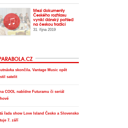
Mezi dokumenty
Českého rozhlasu
vynikl dánský pohled
na českou tradici
31. října 2019
PARABOLA.CZ
utnávka skončila. Vantage Music opět
til satelit
ma COOL nabídne Futuramu či seriál
hové
tá řada show Love Island Česko a Slovensko
tuje 7. září