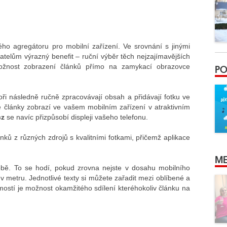
 agregátoru pro mobilní zařízení. Ve srovnání s jinými
atelům výrazný benefit – ruční výběr těch nejzajímavějších
PO
ožnost zobrazení článků přímo na zamykací obrazovce
oři následně ručně zpracovávají obsah a přidávají fotku ve
 články zobrazí ve vašem mobilním zařízení v atraktivním
cz
se navíc přizpůsobí displeji vašeho telefonu.
ků z různých zdrojů s kvalitními fotkami, přičemž aplikace
ME
obě. To se hodí, pokud zrovna nejste v dosahu mobilního
 v metru. Jednotlivé texty si můžete zařadit mezi oblíbené a
mostí je možnost okamžitého sdílení kteréhokoliv článku na