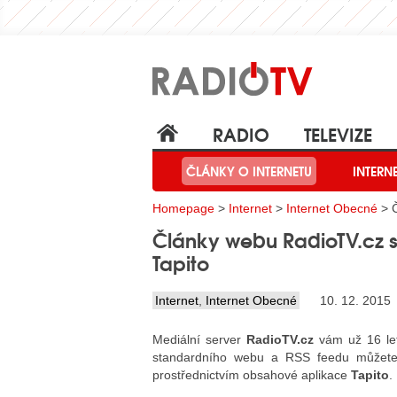
RADIO
TELEVIZE
ČLÁNKY O INTERNETU
INTERN
Homepage
>
Internet
>
Internet Obecné
> Č
Články webu RadioTV.cz si
Tapito
Internet
,
Internet Obecné
10. 12. 2015
Mediální server
RadioTV.cz
vám už 16 let
standardního webu a RSS feedu můžete 
prostřednictvím obsahové aplikace
Tapito
.