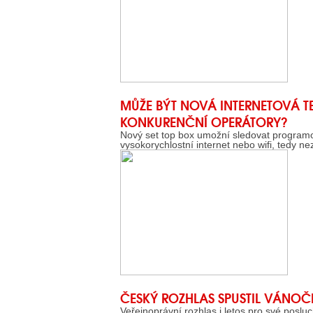
MŮŽE BÝT NOVÁ INTERNETOVÁ T
KONKURENČNÍ OPERÁTORY?
Nový set top box umožní sledovat programo
vysokorychlostní internet nebo wifi, tedy ne
ČESKÝ ROZHLAS SPUSTIL VÁNOČN
Veřejnoprávní rozhlas i letos pro své posluc