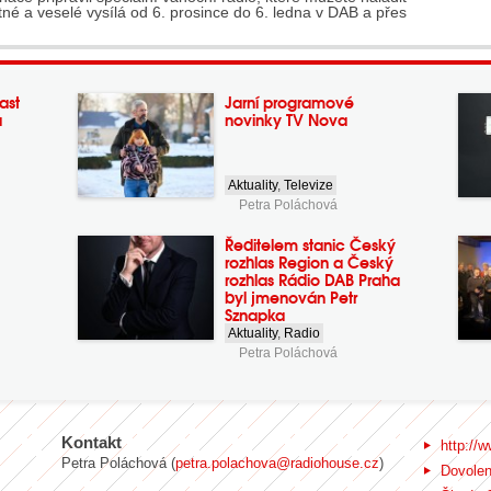
stné a veselé vysílá od 6. prosince do 6. ledna v DAB a přes
ast
Jarní programové
a
novinky TV Nova
Aktuality
,
Televize
Petra Poláchová
Ředitelem stanic Český
rozhlas Region a Český
rozhlas Rádio DAB Praha
byl jmenován Petr
Sznapka
Aktuality
,
Radio
Petra Poláchová
Kontakt
http://w
Petra Poláchová (
petra.polachova@radiohouse.cz
)
Dovole