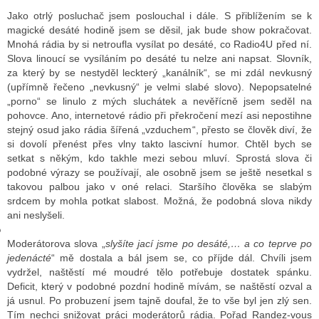
Jako otrlý posluchač jsem poslouchal i dále. S přiblížením se k
magické desáté hodině jsem se děsil, jak bude show pokračovat.
Mnohá rádia by si netroufla vysílat po desáté, co Radio4U před ní.
GY
Slova linoucí se vysíláním po desáté tu nelze ani napsat. Slovník,
za který by se nestyděl leckterý „kanálník“, se mi zdál nevkusný
 SE STÁT BLOGEREM
(upřímně řečeno „nevkusný“ je velmi slabé slovo). Nepopsatelné
„porno“ se linulo z mých sluchátek a nevěřícně jsem seděl na
EX BLOGERA
pohovce. Ano, internetové rádio při překročení mezí asi nepostihne
stejný osud jako rádia šířená „vzduchem“, přesto se člověk diví, že
si dovolí přenést přes vlny takto lascivní humor. Chtěl bych se
setkat s někým, kdo takhle mezi sebou mluví. Sprostá slova či
UZE
podobné výrazy se používají, ale osobně jsem se ještě nesetkal s
X DISKUTÉRA NA RADIOTV
takovou palbou jako v oné relaci. Staršího člověka se slabým
srdcem by mohla potkat slabost. Možná, že podobná slova nikdy
IV STARŠÍCH DISKUZÍ
ani neslyšeli.
Moderátorova slova „
slyšíte jací jsme po desáté,… a co teprve po
jedenácté
“ mě dostala a bál jsem se, co příjde dál. Chvíli jsem
vydržel, naštěstí mé moudré tělo potřebuje dostatek spánku.
Deficit, který v podobné pozdní hodině mívám, se naštěstí ozval a
já usnul. Po probuzení jsem tajně doufal, že to vše byl jen zlý sen.
Tím nechci snižovat práci moderátorů rádia. Pořad Randez-vous