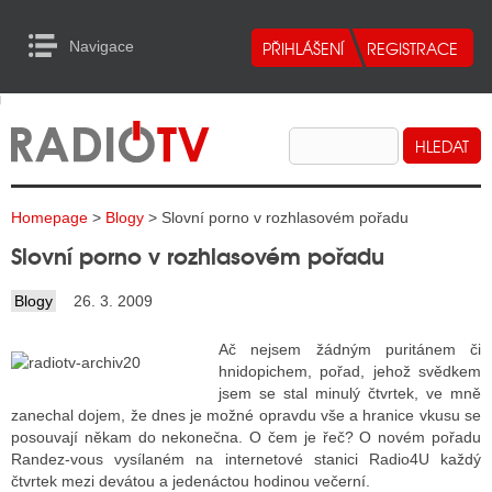
Navigace
urn to Content
Navigace
E
ALITY RADIA
ALITY TELEVIZE
Homepage
>
Blogy
> Slovní porno v rozhlasovém pořadu
ALITY INTERNET
Slovní porno v rozhlasovém pořadu
ALITY TISK
Blogy
26. 3. 2009
Ač nejsem žádným puritánem či
ALITY RADIA
hnidopichem, pořad, jehož svědkem
jsem se stal minulý čtvrtek, ve mně
S RÁDIÍ
zanechal dojem, že dnes je možné opravdu vše a hranice vkusu se
ECHOVOST RÁDIÍ
posouvají někam do nekonečna. O čem je řeč? O novém pořadu
Randez-vous vysílaném na internetové stanici Radio4U každý
O VYSÍLAČE
čtvrtek mezi devátou a jedenáctou hodinou večerní.