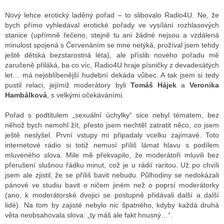
Nový lehce erotický laděný pořad – to slibovalo Radio4U. Ne, že
bych přímo vyhledával erotické pořady ve vysílání rozhlasových
ALITY TELEVIZE
stanice (upřímně řečeno, stejně tu ani žádné nejsou a vzdálená
minulost spojená s Červenáním se mne netýká, prožíval jsem tehdy
 TELEVIZÍ
ještě dětská bezstarostná léta), ale příslib nového pořadu mě
zaručeně přiláká, ba co víc, Radio4U hraje písničky z devadesátých
VIZNÍ VYSÍLAČE
let… má nejoblíbenější hudební dekáda vůbec. A tak jsem si tedy
pustil relaci, jejímiž moderátory byli
Tomáš Hájek
a
Veronika
Hambálková
, s velkými očekáváními.
ALITY INTERNET
Pořad s podtitulem „sexuální úchylky“ sice nebyl tématem, bez
něhož bych nemohl žít, přesto jsem nechtěl zatratit něco, co jsem
RNETOVÁ RÁDIA
ještě neslyšel. První vstupy mi připadaly vcelku zajímavé. Toto
internetové rádio si totiž nemusí příliš lámat hlavu s podílem
RNETOVÉ STRÁNKY RÁDIÍ
mluveného slova. Mile mě překvapilo, že moderátoři mluvili bez
přerušení slušnou řádku minut, což je u rádií raritou. Už po chvíli
RNETOVÉ STRÁNKY TV
jsem ale zjistil, že se příliš bavit nebudu. Půlhodiny se nedokázali
pánové ve studiu bavit o ničem jiném než o poprsí moderátorky
(ano, k moderátorské dvojici se postupně přidávali další a další
ALITY TISK
lidé). Na tom by zajisté nebylo nic špatného, kdyby každá druhá
věta neobsahovala slova: „ty máš ale fakt hnusný…“.