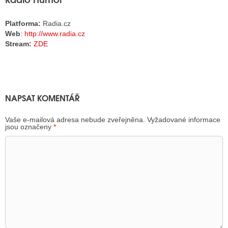
Platforma:
Radia.cz
ALITY TELEVIZE
Web
:
http://www.radia.cz
Stream:
ZDE
 TELEVIZÍ
VIZNÍ VYSÍLAČE
NAPSAT KOMENTÁŘ
ALITY INTERNET
Vaše e-mailová adresa nebude zveřejněna.
Vyžadované informace
jsou označeny
*
RNETOVÁ RÁDIA
RNETOVÉ STRÁNKY RÁDIÍ
RNETOVÉ STRÁNKY TV
ALITY TISK