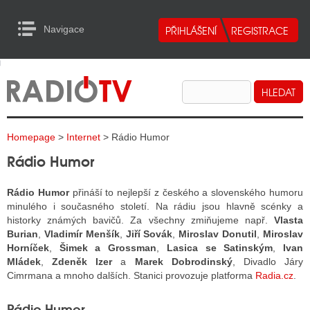
Navigace
urn to Content
Navigace
E
ALITY RADIA
ALITY TELEVIZE
Homepage
>
Internet
> Rádio Humor
ALITY INTERNET
Rádio Humor
ALITY TISK
Rádio Humor
přináší to nejlepší z českého a slovenského humoru
minulého i současného století. Na rádiu jsou hlavně scénky a
historky známých bavičů. Za všechny zmiňujeme např.
Vlasta
ALITY RADIA
Burian
,
Vladimír Menšík
,
Jiří Sovák
,
Miroslav Donutil
,
Miroslav
Horníček
,
Šimek a Grossman
,
Lasica se Satinským
,
Ivan
S RÁDIÍ
Mládek
,
Zdeněk Izer
a
Marek Dobrodinský
, Divadlo Járy
ECHOVOST RÁDIÍ
Cimrmana a mnoho dalších. Stanici provozuje platforma
Radia.cz
.
O VYSÍLAČE
Rádio Humor