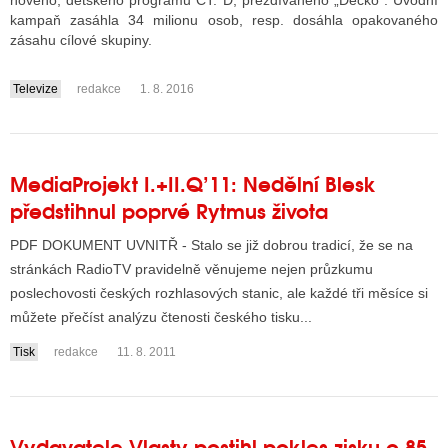
nového, dětského programu ČT: D, přezdívaného „Déčko“. Úvodní
kampaň zasáhla 34 milionu osob, resp. dosáhla opakovaného
zásahu cílové skupiny.
ALITY TELEVIZE
Televize
redakce
1. 8. 2016
....
 TELEVIZÍ
VIZNÍ VYSÍLAČE
MediaProjekt I.+II.Q’11: Nedělní Blesk
předstihnul poprvé Rytmus života
ALITY INTERNET
PDF DOKUMENT UVNITŘ - Stalo se již dobrou tradicí, že se na
RNETOVÁ RÁDIA
stránkách RadioTV pravidelně věnujeme nejen průzkumu
poslechovosti českých rozhlasových stanic, ale každé tři měsíce si
RNETOVÉ STRÁNKY RÁDIÍ
můžete přečíst analýzu čtenosti českého tisku...
RNETOVÉ STRÁNKY TV
Tisk
redakce
11. 8. 2011
ALITY TISK
Vydavatele Vlasty postihl pokles zisku o 85