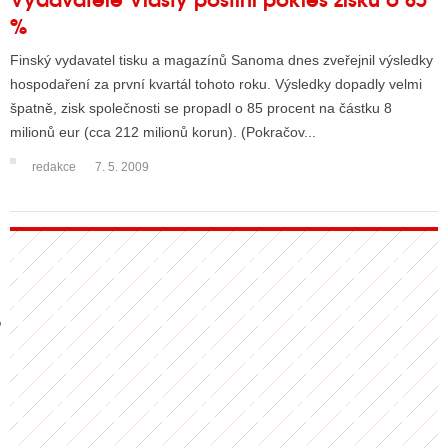
%
Finský vydavatel tisku a magazínů Sanoma dnes zveřejnil výsledky
GY
hospodaření za první kvartál tohoto roku. Výsledky dopadly velmi
špatně, zisk společnosti se propadl o 85 procent na částku 8
 SE STÁT BLOGEREM
milionů eur (cca 212 milionů korun). (Pokračov...
EX BLOGERA
redakce
7. 5. 2009
UZE
X DISKUTÉRA NA RADIOTV
IV STARŠÍCH DISKUZÍ