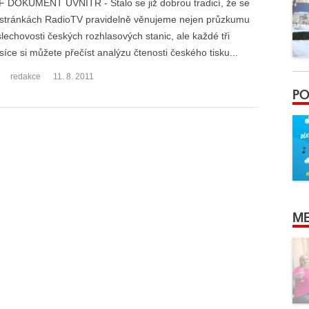
 DOKUMENT UVNITŘ - Stalo se již dobrou tradicí, že se
stránkách RadioTV pravidelně věnujeme nejen průzkumu
lechovosti českých rozhlasových stanic, ale každé tři
íce si můžete přečíst analýzu čtenosti českého tisku...
redakce
11. 8. 2011
PO
ME