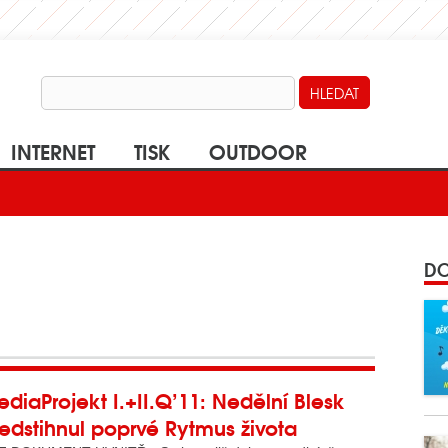
INTERNET
TISK
OUTDOOR
DO
diaProjekt I.+II.Q’11: Nedělní Blesk
edstihnul poprvé Rytmus života