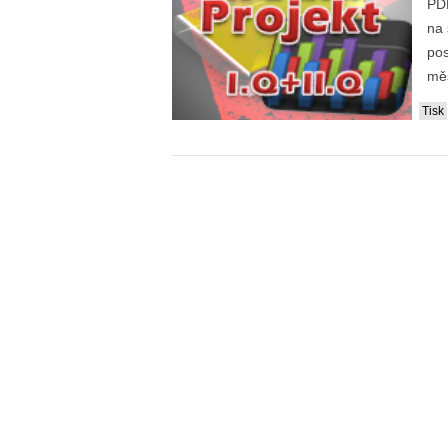
PDF
na 
pos
měs
Tisk