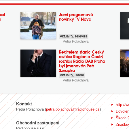
ast
Jarní programové
a
novinky TV Nova
Aktuality
,
Televize
Petra Poláchová
Ředitelem stanic Český
rozhlas Region a Český
rozhlas Rádio DAB Praha
byl jmenován Petr
Sznapka
Aktuality
,
Radio
Petra Poláchová
Kontakt
http://w
Petra Poláchová (
petra.polachova@radiohouse.cz
)
Dovole
Škoda 
Obchodní zastoupení
Značkov
Radiohouse s.r.o.