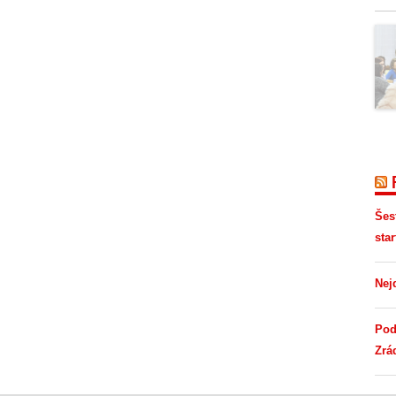
Šes
star
Nej
Pod
Zrá