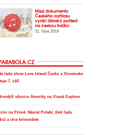
Mezi dokumenty
Českého rozhlasu
vynikl dánský pohled
na českou tradici
31. října 2019
PARABOLA.CZ
tá řada show Love Island Česko a Slovensko
tuje 7. září
drsnější věznice Ameriky na Viasat Explore
zim na Primě: Návrat Polabí, třetí řada
dců a více kriminálek