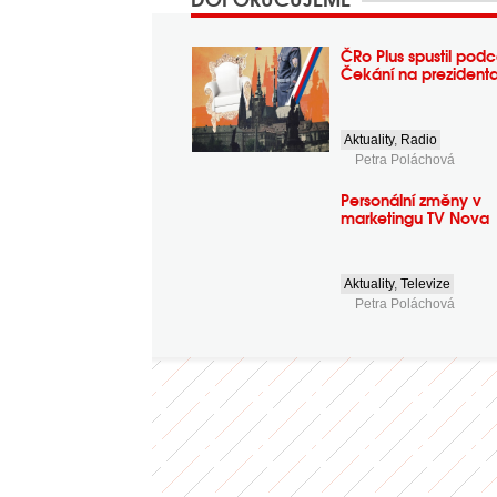
ČRo Plus spustil podc
Čekání na prezident
Aktuality
,
Radio
Petra Poláchová
Personální změny v
marketingu TV Nova
Aktuality
,
Televize
Petra Poláchová