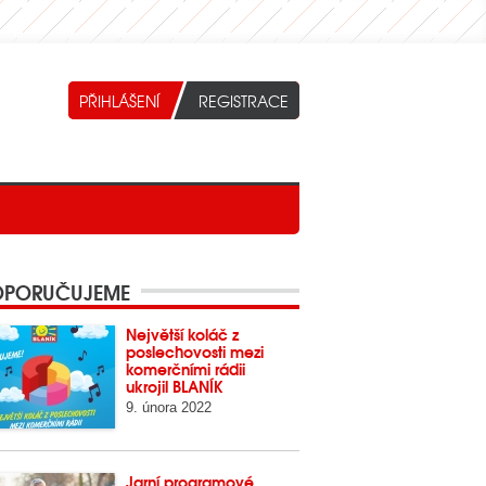
PORUČUJEME
Největší koláč z
poslechovosti mezi
komerčními rádii
ukrojil BLANÍK
9. února 2022
Jarní programové