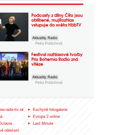
Podcasty z dílny ČRo jsou
oblíbené, mujRozhlas
vstupuje do světa HbbTV
Aktuality
,
Radio
Petra Poláchová
Festival rozhlasové tvorby
Prix Bohemia Radio zná
vítěze
Aktuality
,
Radio
Petra Poláchová
ww.rada-rtv.sk
Kuchyně fotogalerie
ná
Evropa 2 online
Octavia
Last Minute
é oblečení