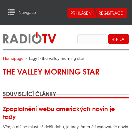
Navigace
urn to Content
Navigace
E
ALITY RADIA
ALITY TELEVIZE
Homepage
> Tagy > the valley morning star
ALITY INTERNET
THE VALLEY MORNING STAR
ALITY TISK
SOUVISEJÍCÍ ČLÁNKY
ALITY RADIA
S RÁDIÍ
Zpoplatnění webu amerických novin je
tady
ECHOVOST RÁDIÍ
Věc, o níž se mluví již delší dobu, je tady. Američtí vydavatelé novin
O VYSÍLAČE