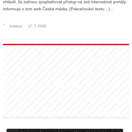
ohlásili, že začnou zpoplatňovat přístup na své internetové portály.
Informuje o tom web Česká média. (Pokračování textu…)...
ALITY TELEVIZE
redakce
17. 7. 2009
 TELEVIZÍ
VIZNÍ VYSÍLAČE
ALITY INTERNET
RNETOVÁ RÁDIA
RNETOVÉ STRÁNKY RÁDIÍ
RNETOVÉ STRÁNKY TV
ALITY TISK
Tento portál mediálně zastupuje Impression Media, s.r.o.