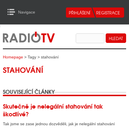
Navigace
urn to Content
Navigace
E
ALITY RADIA
ALITY TELEVIZE
Homepage
> Tagy > stahování
ALITY INTERNET
STAHOVÁNÍ
ALITY TISK
SOUVISEJÍCÍ ČLÁNKY
ALITY RADIA
S RÁDIÍ
Skutečně je nelegální stahování tak
škodlivé?
ECHOVOST RÁDIÍ
Tak jsme se zase jednou dozvěděli, jak je nelegální stahování
O VYSÍLAČE