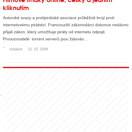
kliknutím
Autorské svazy a protipirátské asociace průběžně brojí proti
GY
internetovému pirátství. Francouzští zákonodárci dokonce nedávno
přijali zákon, který umožňuje piráty od internetu odpojit.
 SE STÁT BLOGEREM
Provozovatelé torrent serverů jsou žalován...
EX BLOGERA
redakce
22. 10. 2009
UZE
X DISKUTÉRA NA RADIOTV
IV STARŠÍCH DISKUZÍ