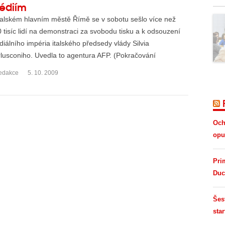
édiím
talském hlavním městě Římě se v sobotu sešlo více než
 tisíc lidí na demonstraci za svobodu tisku a k odsouzení
iálního impéria italského předsedy vlády Silvia
lusconiho. Uvedla to agentura AFP. (Pokračování
tu&hell...
edakce
5. 10. 2009
Och
opus
Pri
Duc
Šes
star