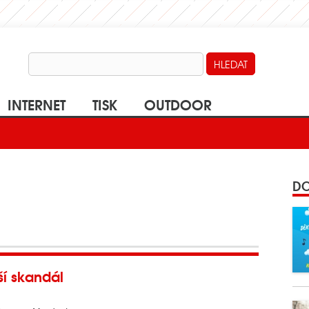
INTERNET
TISK
OUTDOOR
DO
ší skandál