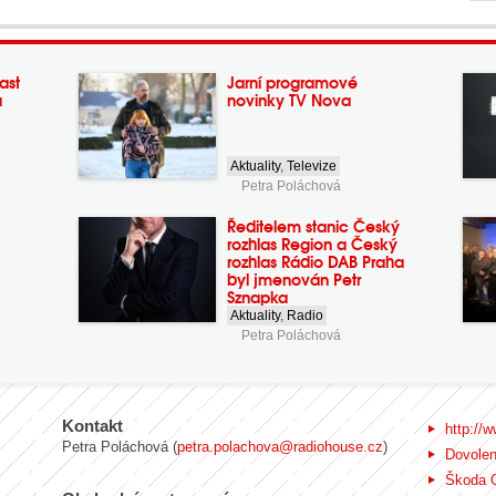
ast
Jarní programové
a
novinky TV Nova
Aktuality
,
Televize
Petra Poláchová
Ředitelem stanic Český
rozhlas Region a Český
rozhlas Rádio DAB Praha
byl jmenován Petr
Sznapka
Aktuality
,
Radio
Petra Poláchová
Kontakt
http://w
Petra Poláchová (
petra.polachova@radiohouse.cz
)
Dovole
Škoda 