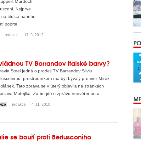
Ruppert Murdoch,
rlusconi. Nejprve
 na titulce nahého
ti poprsí
redakce
17. 9. 2012
PO
ládnou TV Barrandov italské barvy?
avia Steel jedná o prodeji TV Barrandov Silviu
lusconimu, prostředníkem má být bývalý premiér Mirek
olánek. Tato zpráva se v úterý objevila na stránkách
oslava Motejlka. Zatím jde o zprávu neověřenou a
ME
hodně není definit...
vize
redakce
4. 11. 2010
álie se bouří proti Berlusconiho