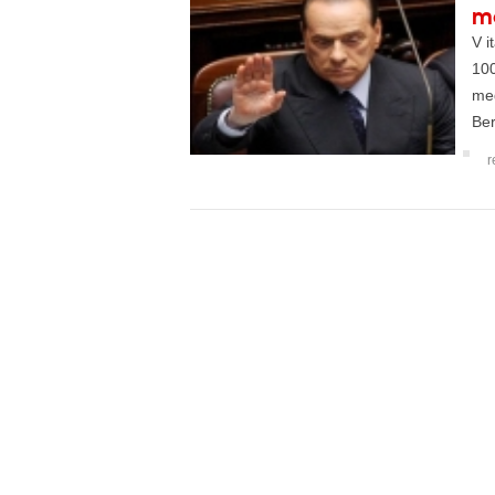
m
V i
100
med
Ber
tex
r