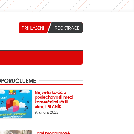
PORUČUJEME
Největší koláč z
poslechovosti mezi
komerčními rádii
ukrojil BLANÍK
9. února 2022
Jarní programové