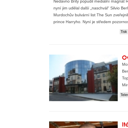
Nedávno Brity popudil mediální magnát 
nyní jim udělal další „naschvál“ Silvio Be
Murdochův bulvární list The Sun zveřejnil
prince Harryho. Nyní je středem pozornos
vévodkyn...
Tisk
Ov
Mor
Ber
Top
Mir
roz
Tele
It