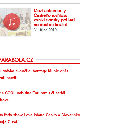
Mezi dokumenty
Českého rozhlasu
vynikl dánský pohled
na českou tradici
31. října 2019
PARABOLA.CZ
utnávka skončila. Vantage Music opět
til satelit
ma COOL nabídne Futuramu či seriál
hové
tá řada show Love Island Česko a Slovensko
tuje 7. září