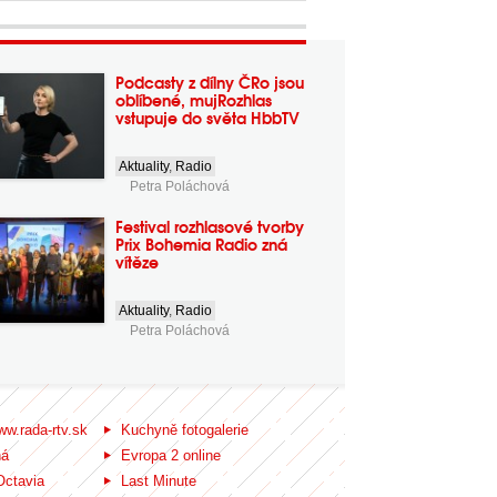
Podcasty z dílny ČRo jsou
oblíbené, mujRozhlas
vstupuje do světa HbbTV
Aktuality
,
Radio
Petra Poláchová
Festival rozhlasové tvorby
Prix Bohemia Radio zná
vítěze
Aktuality
,
Radio
Petra Poláchová
ww.rada-rtv.sk
Kuchyně fotogalerie
ná
Evropa 2 online
Octavia
Last Minute